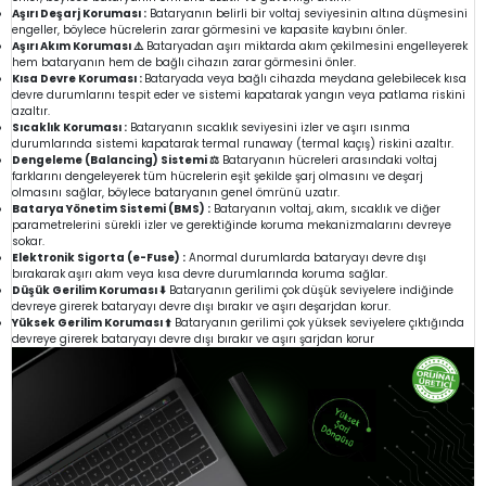
Aşırı Deşarj Koruması :
Bataryanın belirli bir voltaj seviyesinin altına düşmesini
engeller, böylece hücrelerin zarar görmesini ve kapasite kaybını önler.
Aşırı Akım Koruması ⚠️
Bataryadan aşırı miktarda akım çekilmesini engelleyerek
hem bataryanın hem de bağlı cihazın zarar görmesini önler.
Kısa Devre Koruması :
Bataryada veya bağlı cihazda meydana gelebilecek kısa
devre durumlarını tespit eder ve sistemi kapatarak yangın veya patlama riskini
azaltır.
Sıcaklık Koruması :
Bataryanın sıcaklık seviyesini izler ve aşırı ısınma
durumlarında sistemi kapatarak termal runaway (termal kaçış) riskini azaltır.
Dengeleme (Balancing) Sistemi ⚖️
Bataryanın hücreleri arasındaki voltaj
farklarını dengeleyerek tüm hücrelerin eşit şekilde şarj olmasını ve deşarj
olmasını sağlar, böylece bataryanın genel ömrünü uzatır.
Batarya Yönetim Sistemi (BMS) :
Bataryanın voltaj, akım, sıcaklık ve diğer
parametrelerini sürekli izler ve gerektiğinde koruma mekanizmalarını devreye
sokar.
Elektronik Sigorta (e-Fuse) :
Anormal durumlarda bataryayı devre dışı
bırakarak aşırı akım veya kısa devre durumlarında koruma sağlar.
Düşük Gerilim Koruması ⬇️
Bataryanın gerilimi çok düşük seviyelere indiğinde
devreye girerek bataryayı devre dışı bırakır ve aşırı deşarjdan korur.
Yüksek Gerilim Koruması ⬆️
Bataryanın gerilimi çok yüksek seviyelere çıktığında
devreye girerek bataryayı devre dışı bırakır ve aşırı şarjdan korur