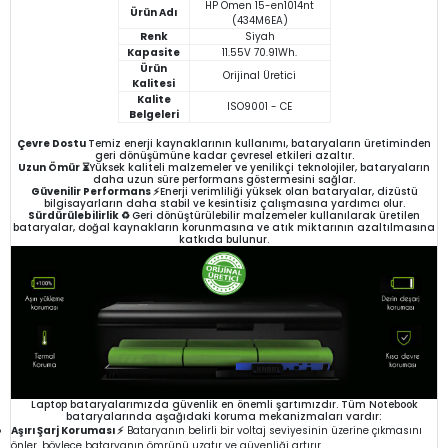
HP Omen 15-en1014nt
Ürün Adı
(434M6EA)
Renk
Siyah
Kapasite
11.55V 70.91Wh.
Ürün
Orijinal Üretici
Kalitesi
Kalite
ISO9001 - CE
Belgeleri
Çevre Dostu
Temiz enerji kaynaklarının kullanımı, bataryaların üretiminden
geri dönüşümüne kadar çevresel etkileri azaltır.
Uzun Ömür ⏳
Yüksek kaliteli malzemeler ve yenilikçi teknolojiler, bataryaların
daha uzun süre performans göstermesini sağlar.
Güvenilir Performans ⚡
Enerji verimliliği yüksek olan bataryalar, dizüstü
bilgisayarların daha stabil ve kesintisiz çalışmasına yardımcı olur.
Sürdürülebilirlik ♻️
Geri dönüştürülebilir malzemeler kullanılarak üretilen
bataryalar, doğal kaynakların korunmasına ve atık miktarının azaltılmasına
katkıda bulunur.
Laptop bataryalarımızda güvenlik en önemli şartımızdır. Tüm Notebook
bataryalarında aşağıdaki koruma mekanizmaları vardır:
Aşırı Şarj Koruması ⚡
Bataryanın belirli bir voltaj seviyesinin üzerine çıkmasını
önler, böylece bataryanın ömrünü uzatır ve güvenliği artırır.