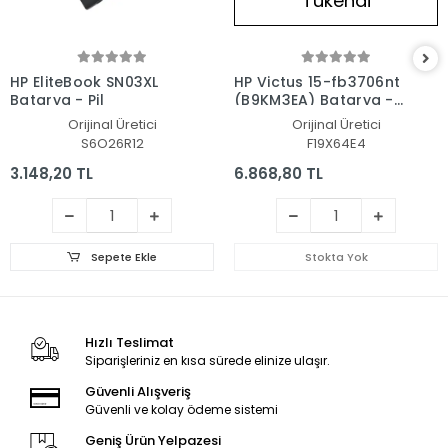
Tükendi
HP EliteBook SN03XL
HP Victus 15-fb3706nt
Batarya - Pil
(B9KM3EA) Batarya -
Pil
Orijinal Üretici
Orijinal Üretici
S6O26R12
F19X64E4
3.148,20 TL
6.868,80 TL
Sepete Ekle
Stokta Yok
Hızlı Teslimat
Siparişleriniz en kısa sürede elinize ulaşır.
Güvenli Alışveriş
Güvenli ve kolay ödeme sistemi
Geniş Ürün Yelpazesi