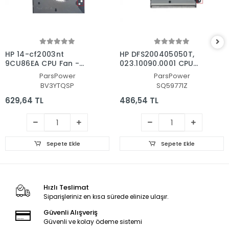
HP 14-cf2003nt
HP DFS200405050T,
9CU86EA CPU Fan -
023.10090.0001 CPU
İşlemci Fanı
Fan - İşlemci Fanı
ParsPower
ParsPower
BV3YTQSP
SQ59771Z
629,64 TL
486,54 TL
Sepete Ekle
Sepete Ekle
Hızlı Teslimat
Siparişleriniz en kısa sürede elinize ulaşır.
Güvenli Alışveriş
Güvenli ve kolay ödeme sistemi