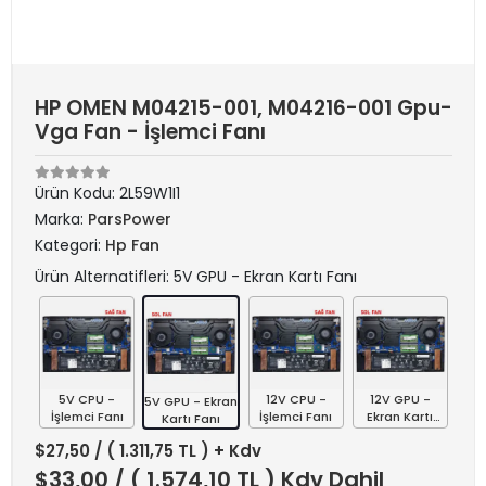
HP OMEN M04215-001, M04216-001 Gpu-
Vga Fan - İşlemci Fanı
Ürün Kodu:
2L59W1I1
Marka:
ParsPower
Kategori:
Hp Fan
Ürün Alternatifleri: 5V GPU - Ekran Kartı Fanı
5V CPU -
12V CPU -
12V GPU -
5V GPU - Ekran
İşlemci Fanı
İşlemci Fanı
Ekran Kartı
Kartı Fanı
Fanı
$27,50
/ ( 1.311,75 TL ) + Kdv
$33,00
/ ( 1.574,10 TL ) Kdv Dahil