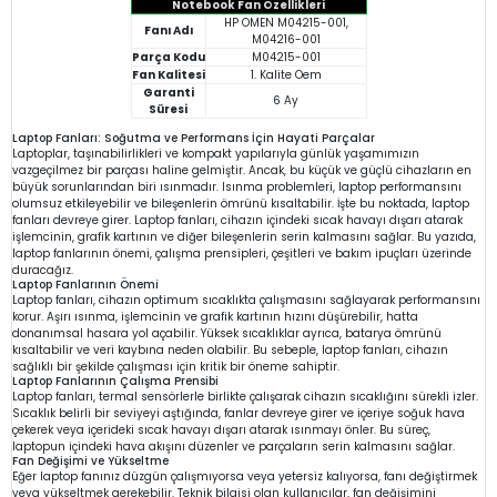
Notebook Fan Özellikleri
HP OMEN M04215-001,
Fanı Adı
M04216-001
Parça Kodu
M04215-001
Fan Kalitesi
1. Kalite Oem
Garanti
6 Ay
Süresi
Laptop Fanları: Soğutma ve Performans İçin Hayati Parçalar
Laptoplar, taşınabilirlikleri ve kompakt yapılarıyla günlük yaşamımızın
vazgeçilmez bir parçası haline gelmiştir. Ancak, bu küçük ve güçlü cihazların en
büyük sorunlarından biri ısınmadır. Isınma problemleri, laptop performansını
olumsuz etkileyebilir ve bileşenlerin ömrünü kısaltabilir. İşte bu noktada, laptop
fanları devreye girer. Laptop fanları, cihazın içindeki sıcak havayı dışarı atarak
işlemcinin, grafik kartının ve diğer bileşenlerin serin kalmasını sağlar. Bu yazıda,
laptop fanlarının önemi, çalışma prensipleri, çeşitleri ve bakım ipuçları üzerinde
duracağız.
Laptop Fanlarının Önemi
Laptop fanları, cihazın optimum sıcaklıkta çalışmasını sağlayarak performansını
korur. Aşırı ısınma, işlemcinin ve grafik kartının hızını düşürebilir, hatta
donanımsal hasara yol açabilir. Yüksek sıcaklıklar ayrıca, batarya ömrünü
kısaltabilir ve veri kaybına neden olabilir. Bu sebeple, laptop fanları, cihazın
sağlıklı bir şekilde çalışması için kritik bir öneme sahiptir.
Laptop Fanlarının Çalışma Prensibi
Laptop fanları, termal sensörlerle birlikte çalışarak cihazın sıcaklığını sürekli izler.
Sıcaklık belirli bir seviyeyi aştığında, fanlar devreye girer ve içeriye soğuk hava
çekerek veya içerideki sıcak havayı dışarı atarak ısınmayı önler. Bu süreç,
laptopun içindeki hava akışını düzenler ve parçaların serin kalmasını sağlar.
Fan Değişimi ve Yükseltme
Eğer laptop fanınız düzgün çalışmıyorsa veya yetersiz kalıyorsa, fanı değiştirmek
veya yükseltmek gerekebilir. Teknik bilgisi olan kullanıcılar, fan değişimini