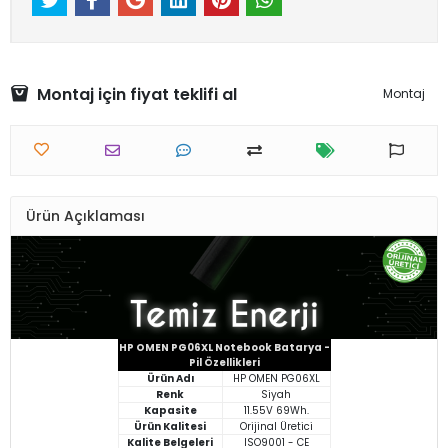
Montaj için fiyat teklifi al
Montaj
Ürün Açıklaması
HP OMEN PG06XL Notebook Batarya -
Pil Özellikleri
Ürün Adı
HP OMEN PG06XL
Renk
Siyah
Kapasite
11.55V 69Wh.
Ürün Kalitesi
Orijinal Üretici
Kalite Belgeleri
ISO9001 - CE