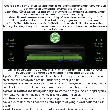
Çevre Dostu
Temiz enerji kaynaklarının kullanımı, bataryaların üretiminden
geri dönüşümüne kadar çevresel etkileri azaltır.
Uzun Ömür ⏳
Yüksek kaliteli malzemeler ve yenilikçi teknolojiler, bataryaların
daha uzun süre performans göstermesini sağlar.
Güvenilir Performans ⚡
Enerji verimliliği yüksek olan bataryalar, dizüstü
bilgisayarların daha stabil ve kesintisiz çalışmasına yardımcı olur.
Sürdürülebilirlik ♻️
Geri dönüştürülebilir malzemeler kullanılarak üretilen
bataryalar, doğal kaynakların korunmasına ve atık miktarının azaltılmasına
katkıda bulunur.
Laptop bataryalarımızda güvenlik en önemli şartımızdır. Tüm Notebook
bataryalarında aşağıdaki koruma mekanizmaları vardır:
Aşırı Şarj Koruması ⚡
Bataryanın belirli bir voltaj seviyesinin üzerine çıkmasını
önler, böylece bataryanın ömrünü uzatır ve güvenliği artırır.
Aşırı Deşarj Koruması :
Bataryanın belirli bir voltaj seviyesinin altına düşmesini
engeller, böylece hücrelerin zarar görmesini ve kapasite kaybını önler.
Aşırı Akım Koruması ⚠️
Bataryadan aşırı miktarda akım çekilmesini engelleyerek
hem bataryanın hem de bağlı cihazın zarar görmesini önler.
Kısa Devre Koruması :
Bataryada veya bağlı cihazda meydana gelebilecek kısa
devre durumlarını tespit eder ve sistemi kapatarak yangın veya patlama riskini
azaltır.
Sıcaklık Koruması :
Bataryanın sıcaklık seviyesini izler ve aşırı ısınma