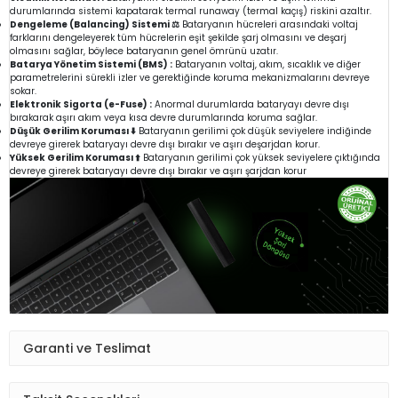
durumlarında sistemi kapatarak termal runaway (termal kaçış) riskini azaltır.
Dengeleme (Balancing) Sistemi ⚖️
Bataryanın hücreleri arasındaki voltaj
farklarını dengeleyerek tüm hücrelerin eşit şekilde şarj olmasını ve deşarj
olmasını sağlar, böylece bataryanın genel ömrünü uzatır.
Batarya Yönetim Sistemi (BMS) :
Bataryanın voltaj, akım, sıcaklık ve diğer
parametrelerini sürekli izler ve gerektiğinde koruma mekanizmalarını devreye
sokar.
Elektronik Sigorta (e-Fuse) :
Anormal durumlarda bataryayı devre dışı
bırakarak aşırı akım veya kısa devre durumlarında koruma sağlar.
Düşük Gerilim Koruması ⬇️
Bataryanın gerilimi çok düşük seviyelere indiğinde
devreye girerek bataryayı devre dışı bırakır ve aşırı deşarjdan korur.
Yüksek Gerilim Koruması ⬆️
Bataryanın gerilimi çok yüksek seviyelere çıktığında
devreye girerek bataryayı devre dışı bırakır ve aşırı şarjdan korur
Garanti ve Teslimat