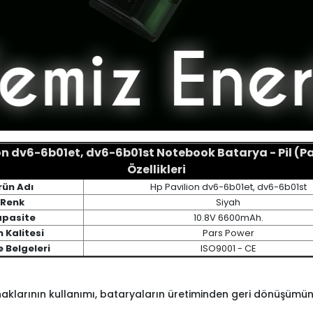
on dv6-6b01et, dv6-6b01st Notebook Batarya - Pil (P
Özellikleri
rün Adı
Hp Pavilion dv6-6b01et, dv6-6b01st
Renk
Siyah
apasite
10.8V 6600mAh.
 Kalitesi
Pars Power
e Belgeleri
ISO9001 - CE
naklarının kullanımı, bataryaların üretiminden geri dönüşümüne 