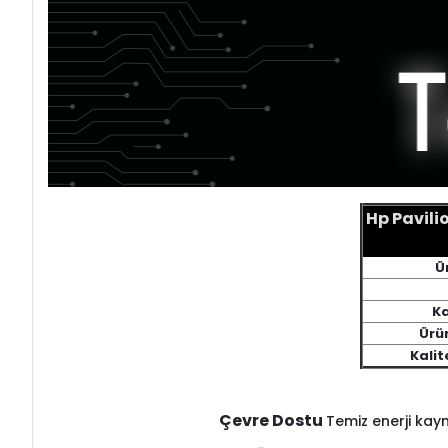
Hp Pavili
Ü
K
Ürün
Kalit
Çevre Dostu
Temiz enerji kay