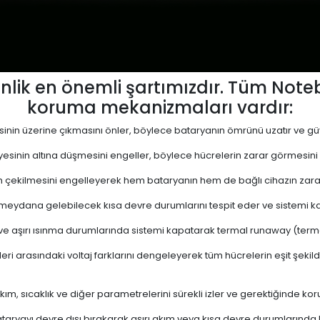
lik en önemli şartımızdır. Tüm Not
koruma mekanizmaları vardır:
yesinin üzerine çıkmasını önler, böylece bataryanın ömrünü uzatır ve güve
viyesinin altına düşmesini engeller, böylece hücrelerin zarar görmesini
 çekilmesini engelleyerek hem bataryanın hem de bağlı cihazın zara
eydana gelebilecek kısa devre durumlarını tespit eder ve sistemi kap
 ve aşırı ısınma durumlarında sistemi kapatarak termal runaway (termal 
ri arasındaki voltaj farklarını dengeleyerek tüm hücrelerin eşit şekil
akım, sıcaklık ve diğer parametrelerini sürekli izler ve gerektiğinde
ryayı devre dışı bırakarak aşırı akım veya kısa devre durumlarında