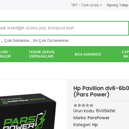
TRY - Türk Lirası
Sipariş Takip
r
,
Çok Satanlar
,
En Çok Oylananlar
ORK -
TEKNİK SERVİS
CEP
BGA MAKİNESİ
NLERİ
EKİPMANLARI
BA
Hp Pavilion dv6-6b0
(Pars Power)
Ürün Kodu:
15VS5N3W
Marka:
ParsPower
Kategori:
Hp