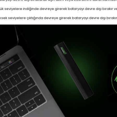
k seviyelere indiğinde devreye girerek bataryayı devre dışı bırakır ve
sek seviyelere çıktığında devreye girerek bataryayı devre dışı bırakır