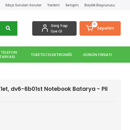
Sıkça Sorulan Sorular
Yardım
İletişim
Bayilik Başvurusu
0
Giriş Yap
Sepetim
Üye Ol
 TELEFON
TÜKETİCİ ELEKTRONİĞİ
GÜNÜN FIRSATI
TARYASI
1et, dv6-6b01st Notebook Batarya - Pil