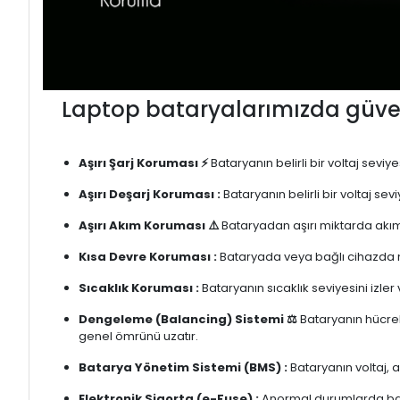
Laptop bataryalarımızda güven
Aşırı Şarj Koruması ⚡
Bataryanın belirli bir voltaj sevi
Aşırı Deşarj Koruması :
Bataryanın belirli bir voltaj se
Aşırı Akım Koruması ⚠️
Bataryadan aşırı miktarda akım
Kısa Devre Koruması :
Bataryada veya bağlı cihazda m
Sıcaklık Koruması :
Bataryanın sıcaklık seviyesini izler
Dengeleme (Balancing) Sistemi ⚖️
Bataryanın hücrele
genel ömrünü uzatır.
Batarya Yönetim Sistemi (BMS) :
Bataryanın voltaj, 
Elektronik Sigorta (e-Fuse) :
Anormal durumlarda bata