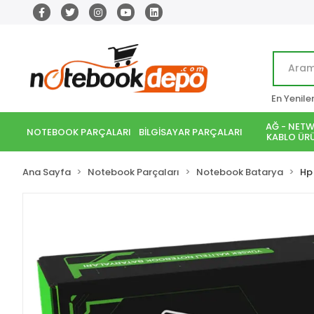
En Yenile
AĞ - NETW
NOTEBOOK PARÇALARI
BİLGİSAYAR PARÇALARI
KABLO ÜRÜ
Ana Sayfa
Notebook Parçaları
Notebook Batarya
Hp