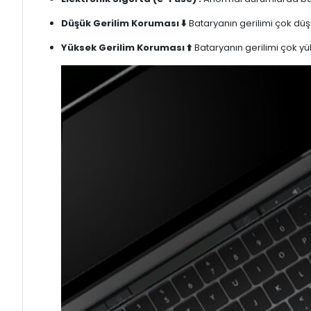
Düşük Gerilim Koruması ⬇️
Bataryanın gerilimi çok düşü
Yüksek Gerilim Koruması ⬆️
Bataryanın gerilimi çok yük