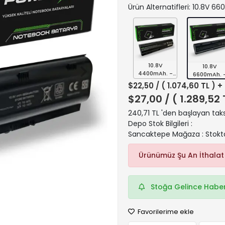
Ürün Alternatifleri: 10.8V 6
10.8V
10.8V
4400mAh. -
6600mAh. 
Siyah
Siyah
$22,50
/ ( 1.074,60 TL ) +
$27,00
/ ( 1.289,52
240,71 TL 'den başlayan taks
Depo Stok Bilgileri :
Sancaktepe Mağaza : Stokt
Ürünümüz Şu An İthalat
Stoğa Gelince Haber
Favorilerime ekle