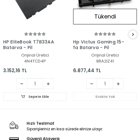
Tükendi
HP EliteBook T7B33AA
Hp Victus Gaming 15-
Batarya - Pil
fa Batarya - Pil
Orijinal Üretici
Orijinal Üretici
4N4TCD4P
8RA2IZ41
3.152,16 TL
6.877,44 TL
Sepete Ekle
Stokta Yok
Hızlı Teslimat
Siparişleriniz en kısa sürede elinize ulaşır.
Güvenli Alışveriş