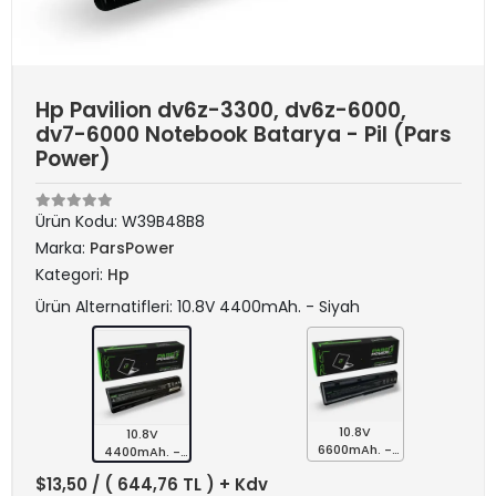
Hp Pavilion dv6z-3300, dv6z-6000,
dv7-6000 Notebook Batarya - Pil (Pars
Power)
Ürün Kodu:
W39B48B8
Marka:
ParsPower
Kategori:
Hp
Ürün Alternatifleri: 10.8V 4400mAh. - Siyah
10.8V
10.8V
6600mAh. -
4400mAh. -
Siyah
Siyah
$13,50
/ ( 644,76 TL ) + Kdv