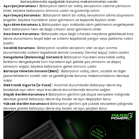
bataryalarında aşağıdaki koruma mekanizmaları vardır:
Aşırı Şarj Koruması ⚡
Bataryanın belirli bir voltaj seviyesinin üzerine çıkmasını
önler, böylece bataryanın ömrünü uzatır ve güvenliği artırır.
Aşırı Deşarj Koruması :
Bataryanın belirli bir voltaj seviyesinin altına düşmesini
engeller, böylece hücrelerin zarar görmesini ve kapasite kaybını önler.
Aşırı Akım Koruması ⚠️
Bataryadan aşırı miktarda akım çekilmesini engelleyerek
hem bataryanın hem de bağlı cihazın zarar görmesini önler.
Kısa Devre Koruması :
Bataryada veya bağlı cihazda meydana gelebilecek kısa
devre durumlarını tespit eder ve sistemi kapatarak yangın veya patlama riskini
azaltır.
Sıcaklık Koruması :
Bataryanın sıcaklık seviyesini izler ve aşırı ısınma
durumlarında sistemi kapatarak termal runaway (termal kaçış) riskini azaltır.
Dengeleme (Balancing) Sistemi ⚖️
Bataryanın hücreleri arasındaki voltaj
farklarını dengeleyerek tüm hücrelerin eşit şekilde şarj olmasını ve deşarj
olmasını sağlar, böylece bataryanın genel ömrünü uzatır.
Batarya Yönetim Sistemi (BMS) :
Bataryanın voltaj, akım, sıcaklık ve diğer
parametrelerini sürekli izler ve gerektiğinde koruma mekanizmalarını devreye
sokar.
Elektronik Sigorta (e-Fuse) :
Anormal durumlarda bataryayı devre dışı
bırakarak aşırı akım veya kısa devre durumlarında koruma sağlar.
Düşük Gerilim Koruması ⬇️
Bataryanın gerilimi çok düşük seviyelere indiğinde
devreye girerek bataryayı devre dışı bırakır ve aşırı deşarjdan korur.
Yüksek Gerilim Koruması ⬆️
Bataryanın gerilimi çok yüksek seviyelere çıktığında
devreye girerek bataryayı devre dışı bırakır ve aşırı şarjdan korur