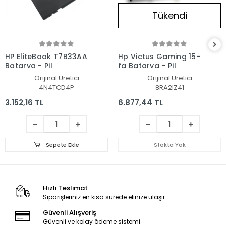
Tükendi
HP EliteBook T7B33AA
Hp Victus Gaming 15-
Batarya - Pil
fa Batarya - Pil
Orijinal Üretici
Orijinal Üretici
4N4TCD4P
8RA2IZ41
3.152,16 TL
6.877,44 TL
Sepete Ekle
Stokta Yok
Hızlı Teslimat
Siparişleriniz en kısa sürede elinize ulaşır.
Güvenli Alışveriş
Güvenli ve kolay ödeme sistemi