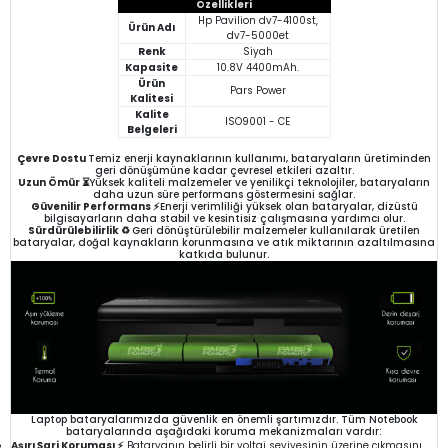
Özellikleri
Hp Pavilion dv7-4100st,
Ürün Adı
dv7-5000et
Renk
Siyah
Kapasite
10.8V 4400mAh.
Ürün
Pars Power
Kalitesi
Kalite
ISO9001 - CE
Belgeleri
Çevre Dostu
Temiz enerji kaynaklarının kullanımı, bataryaların üretiminden
geri dönüşümüne kadar çevresel etkileri azaltır.
Uzun Ömür ⏳
Yüksek kaliteli malzemeler ve yenilikçi teknolojiler, bataryaların
daha uzun süre performans göstermesini sağlar.
Güvenilir Performans ⚡
Enerji verimliliği yüksek olan bataryalar, dizüstü
bilgisayarların daha stabil ve kesintisiz çalışmasına yardımcı olur.
Sürdürülebilirlik ♻️
Geri dönüştürülebilir malzemeler kullanılarak üretilen
bataryalar, doğal kaynakların korunmasına ve atık miktarının azaltılmasına
katkıda bulunur.
Laptop bataryalarımızda güvenlik en önemli şartımızdır. Tüm Notebook
bataryalarında aşağıdaki koruma mekanizmaları vardır:
Aşırı Şarj Koruması ⚡
Bataryanın belirli bir voltaj seviyesinin üzerine çıkmasını