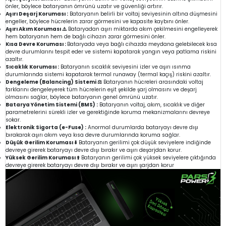
önler, böylece bataryanın ömrünü uzatır ve güvenliği artırır.
Aşırı Deşarj Koruması :
Bataryanın belirli bir voltaj seviyesinin altına düşmesini
engeller, böylece hücrelerin zarar görmesini ve kapasite kaybını önler.
Aşırı Akım Koruması ⚠️
Bataryadan aşırı miktarda akım çekilmesini engelleyerek
hem bataryanın hem de bağlı cihazın zarar görmesini önler.
Kısa Devre Koruması :
Bataryada veya bağlı cihazda meydana gelebilecek kısa
devre durumlarını tespit eder ve sistemi kapatarak yangın veya patlama riskini
azaltır.
Sıcaklık Koruması :
Bataryanın sıcaklık seviyesini izler ve aşırı ısınma
durumlarında sistemi kapatarak termal runaway (termal kaçış) riskini azaltır.
Dengeleme (Balancing) Sistemi ⚖️
Bataryanın hücreleri arasındaki voltaj
farklarını dengeleyerek tüm hücrelerin eşit şekilde şarj olmasını ve deşarj
olmasını sağlar, böylece bataryanın genel ömrünü uzatır.
Batarya Yönetim Sistemi (BMS) :
Bataryanın voltaj, akım, sıcaklık ve diğer
parametrelerini sürekli izler ve gerektiğinde koruma mekanizmalarını devreye
sokar.
Elektronik Sigorta (e-Fuse) :
Anormal durumlarda bataryayı devre dışı
bırakarak aşırı akım veya kısa devre durumlarında koruma sağlar.
Düşük Gerilim Koruması ⬇️
Bataryanın gerilimi çok düşük seviyelere indiğinde
devreye girerek bataryayı devre dışı bırakır ve aşırı deşarjdan korur.
Yüksek Gerilim Koruması ⬆️
Bataryanın gerilimi çok yüksek seviyelere çıktığında
devreye girerek bataryayı devre dışı bırakır ve aşırı şarjdan korur