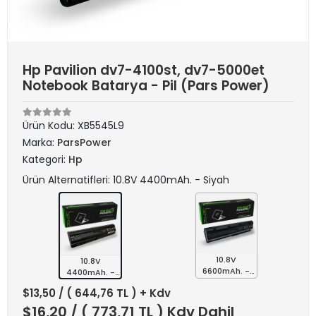
Hp Pavilion dv7-4100st, dv7-5000et
Notebook Batarya - Pil (Pars Power)
Ürün Kodu:
XB5545L9
Marka:
ParsPower
Kategori:
Hp
Ürün Alternatifleri: 10.8V 4400mAh. - Siyah
10.8V
10.8V
6600mAh. -
4400mAh. -
Siyah
Siyah
$13,50
/ ( 644,76 TL ) + Kdv
$16,20
/ ( 773,71 TL ) Kdv Dahil