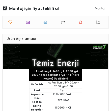
Montaj için fiyat teklifi al
Montaj
Ürün Açıklaması
Hp Pavilion g4-1400, g4-2000, g4-
2100 Notebook Batarya - Pil (Pars
Power) Özellikleri
Hp Pavilion g4-1400, g4-
Ürün Adı
2000, g4-2100
Renk
Siyah
Kapasite
10.8V 6600mAh.
Ürün
Pars Power
Kalitesi
Kalite
ISO9001 - CE
Belgeleri