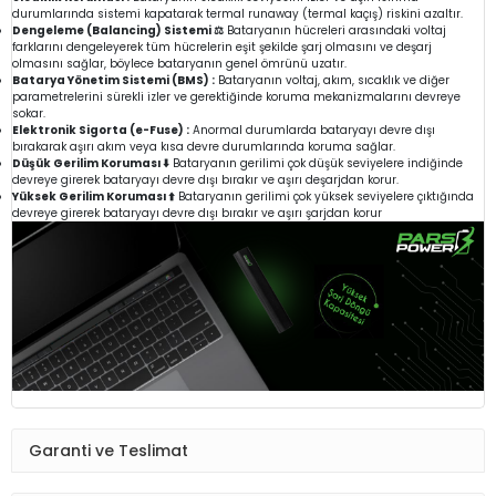
durumlarında sistemi kapatarak termal runaway (termal kaçış) riskini azaltır.
Dengeleme (Balancing) Sistemi ⚖️
Bataryanın hücreleri arasındaki voltaj
farklarını dengeleyerek tüm hücrelerin eşit şekilde şarj olmasını ve deşarj
olmasını sağlar, böylece bataryanın genel ömrünü uzatır.
Batarya Yönetim Sistemi (BMS) :
Bataryanın voltaj, akım, sıcaklık ve diğer
parametrelerini sürekli izler ve gerektiğinde koruma mekanizmalarını devreye
sokar.
Elektronik Sigorta (e-Fuse) :
Anormal durumlarda bataryayı devre dışı
bırakarak aşırı akım veya kısa devre durumlarında koruma sağlar.
Düşük Gerilim Koruması ⬇️
Bataryanın gerilimi çok düşük seviyelere indiğinde
devreye girerek bataryayı devre dışı bırakır ve aşırı deşarjdan korur.
Yüksek Gerilim Koruması ⬆️
Bataryanın gerilimi çok yüksek seviyelere çıktığında
devreye girerek bataryayı devre dışı bırakır ve aşırı şarjdan korur
Garanti ve Teslimat