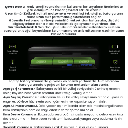
Çevre Dostu
Temiz enerji kaynaklarının kullanımı, bataryaların üretiminden
geri dönüşümüne kadar çevresel etkileri azaltır.
Uzun Ömür ⏳
Yüksek kaliteli malzemeler ve yenilikçi teknolojiler, bataryaların
daha uzun süre performans göstermesini sağlar.
Güvenilir Performans ⚡
Enerji verimliliği yüksek olan bataryalar, dizüstü
bilgisayarların daha stabil ve kesintisiz çalışmasına yardımcı olur.
Sürdürülebilirlik ♻️
Geri dönüştürülebilir malzemeler kullanılarak üretilen
bataryalar, doğal kaynakların korunmasına ve atık miktarının azaltılmasına
katkıda bulunur.
Laptop bataryalarımızda güvenlik en önemli şartımızdır. Tüm Notebook
bataryalarında aşağıdaki koruma mekanizmaları vardır:
Aşırı Şarj Koruması ⚡
Bataryanın belirli bir voltaj seviyesinin üzerine çıkmasını
önler, böylece bataryanın ömrünü uzatır ve güvenliği artırır.
Aşırı Deşarj Koruması :
Bataryanın belirli bir voltaj seviyesinin altına düşmesini
engeller, böylece hücrelerin zarar görmesini ve kapasite kaybını önler.
Aşırı Akım Koruması ⚠️
Bataryadan aşırı miktarda akım çekilmesini engelleyerek
hem bataryanın hem de bağlı cihazın zarar görmesini önler.
Kısa Devre Koruması :
Bataryada veya bağlı cihazda meydana gelebilecek kısa
devre durumlarını tespit eder ve sistemi kapatarak yangın veya patlama riskini
azaltır.
Sıcaklık Koruması :
Bataryanın sıcaklık seviyesini izler ve aşırı ısınma