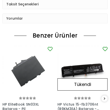
Taksit Seçenekleri
Yorumlar
Benzer Ürünler
Tükendi
HP EliteBook SN03XL
HP Victus 15-fb3706nt
Batarya - Pil
(B9KM3EA) Batarya -