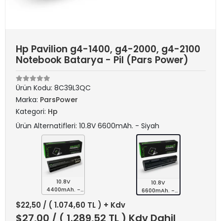
Hp Pavilion g4-1400, g4-2000, g4-2100
Notebook Batarya - Pil (Pars Power)
Ürün Kodu:
8C39L3QC
Marka:
ParsPower
Kategori:
Hp
Ürün Alternatifleri: 10.8V 6600mAh. - Siyah
10.8V
10.8V
4400mAh. -
6600mAh. -
Siyah
Siyah
$22,50
/ ( 1.074,60 TL ) + Kdv
$27,00
/ ( 1.289,52 TL ) Kdv Dahil