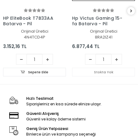
HP EliteBook T7B33AA
Hp Victus Gaming 15-
Batarya - Pil
fa Batarya - Pil
Orijinal Üretici
Orijinal Üretici
4N4TCD4P
8RA2IZ41
3.152,16 TL
6.877,44 TL
Sepete Ekle
Stokta Yok
Hızlı Teslimat
Siparişleriniz en kısa sürede elinize ulaşır.
Güvenli Alışveriş
Güvenli ve kolay ödeme sistemi
Geniş Ürün Yelpazesi
Binlerce ürün ve kampanya seçeneği