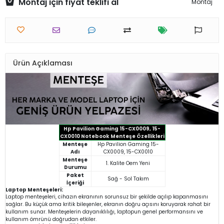
Montaj için fiyat teklifi al
Montaj
Ürün Açıklaması
Hp Pavilion Gaming 15-CX0009, 15-
CX0010 Notebook Menteşe Özellikleri
Menteşe
Hp Pavilion Gaming 15-
Adı
CX0009, 15-CX0010
Menteşe
1. Kalite Oem Yeni
Durumu
Paket
Sağ - Sol Takım
İçeriği
Laptop Menteşeleri:
Laptop menteşeleri, cihazın ekranının sorunsuz bir şekilde açılıp kapanmasını
sağlar. Bu küçük ama kritik bileşenler, ekranın doğru açısını koruyarak rahat bir
kullanım sunar. Menteşelerin dayanıklılığı, laptopun genel performansını ve
kullanım ömrünü doğrudan etkiler.