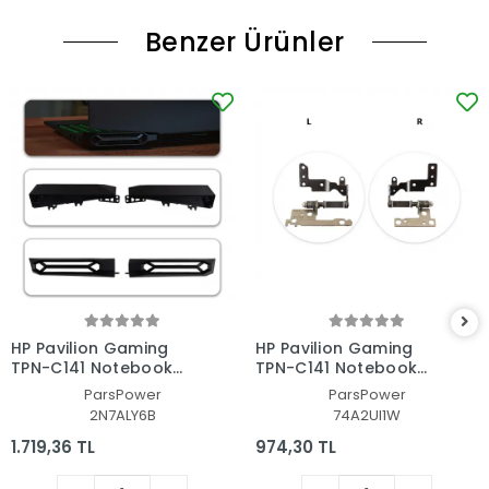
Benzer Ürünler
HP Pavilion Gaming
HP Pavilion Gaming
TPN-C141 Notebook
TPN-C141 Notebook
Menteşe Kapağı Seti
Menteşe Seti
ParsPower
ParsPower
2N7ALY6B
74A2UI1W
1.719,36 TL
974,30 TL