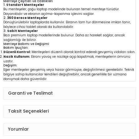
Menteşe Çeşitleri ve Özellikleri
1.
Standart Menteşeler
Bu menteşeler, çoğu laptop modelinde bulunan temel menteşe türüdür.
Dayanıklıdır ve ekranın açılma-kapanma işlevini sağlar.
2.
360 Derece Menteşeler
Dönüştürülebilir laptoplarda kullanılır. Ekranın tam tur dönmesine imkan tanır,
böylece cihaz tablet olarak da kullanılabilir.
3.
Sabit Menteşeler
Bazı premium laptop modellerinde bulunur. Daha az hareket sağlar, ancak
sağlamlığı ile bilinir.
Menteşe Bakımı ve Değişimi
Bakım İpuçları:
Düzenli Kontrol:
Menteşeleri düzenli olarak kontrol ederek gevşemiş vidaları sıkın.
Nazik Kullanım:
Ekranı yavaş ve nazikçe açıp kapatmak, menteşelerin ömrünü
uzatır.
Değişim:
Eğer menteşeler gevşemiş veya hasar görmüşse, değiştirilmesi gerekebilir. Teknik
bilgiye sahip kullanıcılar kendileri değiştirebilir, ancak genellikle bir uzmana
danışmak daha güvenlidir.
Garanti ve Teslimat
Taksit Seçenekleri
Yorumlar