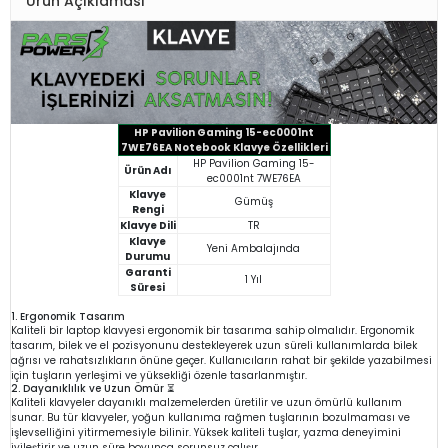
Ürün Açıklaması
HP Pavilion Gaming 15-ec0001nt
7WE76EA Notebook Klavye Özellikleri
HP Pavilion Gaming 15-
Ürün Adı
ec0001nt 7WE76EA
Klavye
Gümüş
Rengi
Klavye Dili
TR
Klavye
Yeni Ambalajında
Durumu
Garanti
1 Yıl
Süresi
1. Ergonomik Tasarım
Kaliteli bir laptop klavyesi ergonomik bir tasarıma sahip olmalıdır. Ergonomik
tasarım, bilek ve el pozisyonunu destekleyerek uzun süreli kullanımlarda bilek
ağrısı ve rahatsızlıkların önüne geçer. Kullanıcıların rahat bir şekilde yazabilmesi
için tuşların yerleşimi ve yüksekliği özenle tasarlanmıştır.
2. Dayanıklılık ve Uzun Ömür ⏳
Kaliteli klavyeler dayanıklı malzemelerden üretilir ve uzun ömürlü kullanım
sunar. Bu tür klavyeler, yoğun kullanıma rağmen tuşlarının bozulmaması ve
işlevselliğini yitirmemesiyle bilinir. Yüksek kaliteli tuşlar, yazma deneyimini
iyileştirir ve uzun süre boyunca sorunsuz çalışır.