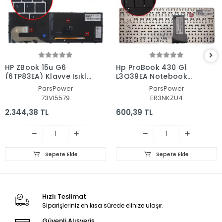
HP ZBook 15u G6
Hp ProBook 430 G1
(6TP83EA) Klavye Işıklı
L3Q39EA Notebook
(Siyah TR)
Klavye (Siyah TR)
ParsPower
ParsPower
73VI5579
ER3NKZU4
2.344,38 TL
600,39 TL
Sepete Ekle
Sepete Ekle
Hızlı Teslimat
Siparişleriniz en kısa sürede elinize ulaşır.
Güvenli Alışveriş