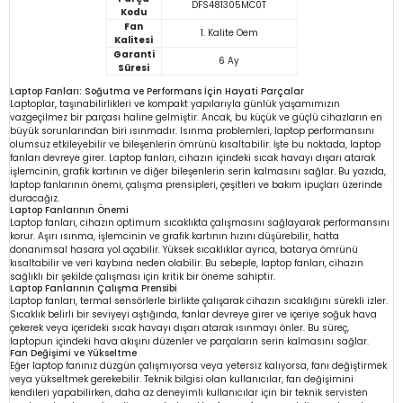
DFS481305MC0T
Kodu
Fan
1. Kalite Oem
Kalitesi
Garanti
6 Ay
Süresi
Laptop Fanları: Soğutma ve Performans İçin Hayati Parçalar
Laptoplar, taşınabilirlikleri ve kompakt yapılarıyla günlük yaşamımızın
vazgeçilmez bir parçası haline gelmiştir. Ancak, bu küçük ve güçlü cihazların en
büyük sorunlarından biri ısınmadır. Isınma problemleri, laptop performansını
olumsuz etkileyebilir ve bileşenlerin ömrünü kısaltabilir. İşte bu noktada, laptop
fanları devreye girer. Laptop fanları, cihazın içindeki sıcak havayı dışarı atarak
işlemcinin, grafik kartının ve diğer bileşenlerin serin kalmasını sağlar. Bu yazıda,
laptop fanlarının önemi, çalışma prensipleri, çeşitleri ve bakım ipuçları üzerinde
duracağız.
Laptop Fanlarının Önemi
Laptop fanları, cihazın optimum sıcaklıkta çalışmasını sağlayarak performansını
korur. Aşırı ısınma, işlemcinin ve grafik kartının hızını düşürebilir, hatta
donanımsal hasara yol açabilir. Yüksek sıcaklıklar ayrıca, batarya ömrünü
kısaltabilir ve veri kaybına neden olabilir. Bu sebeple, laptop fanları, cihazın
sağlıklı bir şekilde çalışması için kritik bir öneme sahiptir.
Laptop Fanlarının Çalışma Prensibi
Laptop fanları, termal sensörlerle birlikte çalışarak cihazın sıcaklığını sürekli izler.
Sıcaklık belirli bir seviyeyi aştığında, fanlar devreye girer ve içeriye soğuk hava
çekerek veya içerideki sıcak havayı dışarı atarak ısınmayı önler. Bu süreç,
laptopun içindeki hava akışını düzenler ve parçaların serin kalmasını sağlar.
Fan Değişimi ve Yükseltme
Eğer laptop fanınız düzgün çalışmıyorsa veya yetersiz kalıyorsa, fanı değiştirmek
veya yükseltmek gerekebilir. Teknik bilgisi olan kullanıcılar, fan değişimini
kendileri yapabilirken, daha az deneyimli kullanıcılar için bir teknik servisten