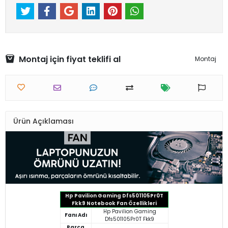
Montaj için fiyat teklifi al
Montaj
Ürün Açıklaması
Hp Pavilion Gaming Dfs501105Pr0T
Fkk9 Notebook Fan Özellikleri
Hp Pavilion Gaming
Fanı Adı
Dfs501105Pr0T Fkk9
Parça