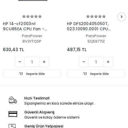
HP 14-cf2003nt
HP DFS200405050T,
9CU86EA CPU Fan -
023.10090.0001 CPU
İşlemci Fanı
Fan - İşlemci Fanı
ParsPower
ParsPower
BV3YTQSP
SQ59771Z
630,43 TL
487,15 TL
Sepete Ekle
Sepete Ekle
Hızlı Teslimat
Siparişleriniz en kısa sürede elinize ulaşır.
Güvenli Alışveriş
Güvenli ve kolay ödeme sistemi
Geniş Ürün Yelpazesi