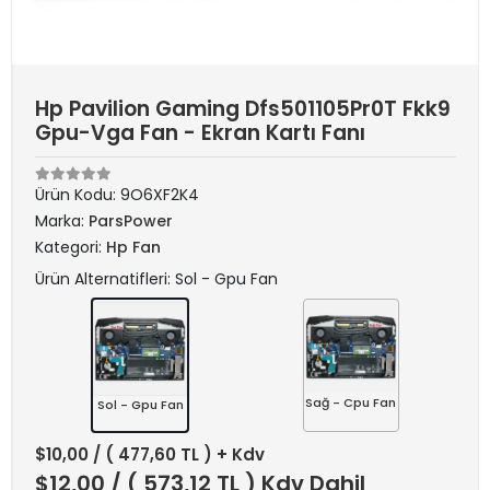
Hp Pavilion Gaming Dfs501105Pr0T Fkk9
Gpu-Vga Fan - Ekran Kartı Fanı
Ürün Kodu:
9O6XF2K4
Marka:
ParsPower
Kategori:
Hp Fan
Ürün Alternatifleri: Sol - Gpu Fan
Sağ - Cpu Fan
Sol - Gpu Fan
$10,00
/ ( 477,60 TL ) + Kdv
$12,00
/ ( 573,12 TL ) Kdv Dahil