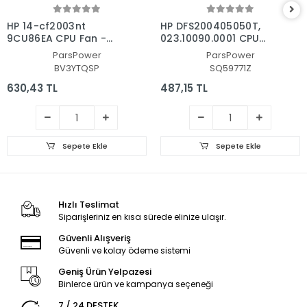
HP 14-cf2003nt
HP DFS200405050T,
9CU86EA CPU Fan -
023.10090.0001 CPU
İşlemci Fanı
Fan - İşlemci Fanı
ParsPower
ParsPower
BV3YTQSP
SQ59771Z
630,43 TL
487,15 TL
Sepete Ekle
Sepete Ekle
Hızlı Teslimat
Siparişleriniz en kısa sürede elinize ulaşır.
Güvenli Alışveriş
Güvenli ve kolay ödeme sistemi
Geniş Ürün Yelpazesi
Binlerce ürün ve kampanya seçeneği
7 / 24 DESTEK