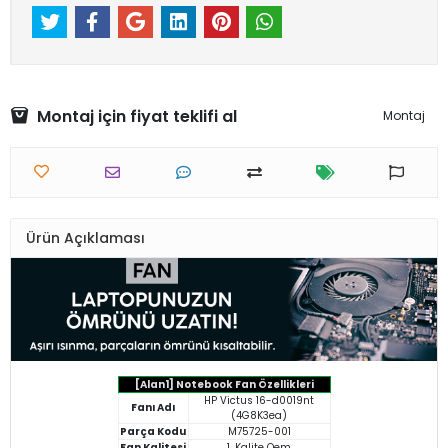
Montaj için fiyat teklifi al
Montaj
Ürün Açıklaması
[Alan1] Notebook Fan Özellikleri
HP Victus 16-d0019nt
Fanı Adı
(4G8K3ea)
Parça Kodu
M75725-001
Fan Kalitesi
1. Kalite Oem