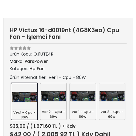
HP Victus 16-d0019nt (4G8K3ea) Cpu
Fan - İşlemci Fanı
Ürün Kodu:
OJ1UTE4R
Marka:
ParsPower
Kategori:
Hp Fan
Ürün Alternatifleri: Ver.1 - Cpu - 80W
Ver.2 - Cpu -
Ver.1 - Gpu -
Ver.2 - Gpu -
Ver.1 - Cpu -
60W
80W
60W
80W
$35,00
/ ( 1.671,60 TL ) + Kdv
$42,00
/ ( 2.005,92 TL ) Kdv Dahil