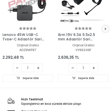
Lenovo 45W USB-C
Ibm 19V 6.3A 5.5x2.5
Type-C Adaptör Şarj
mm Adaptör Şarj
Aleti-Cihazı
Aleti-Cihazı
Orijinal Üretici
Orijinal Üretici
ADZ8WF87
VY66249F
2.292,48 TL
2.636,35 TL
Sepete Ekle
Sepete Ekle
Hızlı Teslimat
Siparişleriniz en kısa sürede elinize ulaşır.