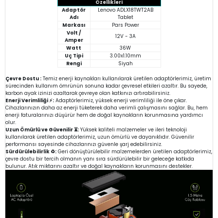
Özellikleri
Adaptör
Lenovo ADLX18TWT2AB
Adı
Tablet
Markası
Pars Power
Volt /
12V - 3A
Amper
Watt
36W
Uç Tipi
3.00x1.10mm
Rengi
Siyah
Çevre Dostu :
Temiz enerji kaynakları kullanılarak üretilen adaptörlerimiz, üretim
sürecinden kullanım ömrünün sonuna kadar çevresel etkileri azaltır. Bu sayede,
karbon ayak izinizi azaltarak çevreye olan katkınızı artırabilirsiniz.
Enerji Verimliliği ⚡:
Adaptörlerimiz, yüksek enerji verimliliği ile öne çıkar.
Cihazlarınızın daha az enerji tüketerek daha verimli çalışmasını sağlar. Bu, hem
enerji faturalarınızı düşürür hem de doğal kaynakların korunmasına yardımcı
olur.
Uzun Ömürlü ve Güvenilir ⏳:
Yüksek kaliteli malzemeler ve ileri teknoloji
kullanılarak üretilen adaptörlerimiz, uzun ömürlü ve dayanıklıdır. Güvenilir
performansı sayesinde cihazlarınızı güvenle şarj edebilirsiniz.
Sürdürülebilirlik ♻️:
Geri dönüştürülebilir malzemelerden üretilen adaptörlerimiz,
çevre dostu bir tercih olmanın yanı sıra sürdürülebilir bir geleceğe katkıda
bulunur. Atık miktarını azaltır ve doğal kaynakların korunmasını destekler.