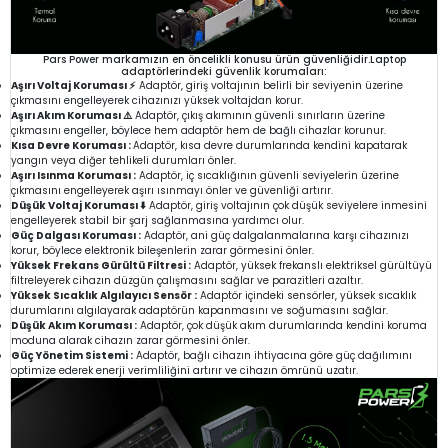
Pars Power markamızın en öncelikli konusu ürün güvenliğidir.Laptop
adaptörlerindeki güvenlik korumaları:
Aşırı Voltaj Koruması ⚡
Adaptör, giriş voltajının belirli bir seviyenin üzerine
çıkmasını engelleyerek cihazınızı yüksek voltajdan korur.
Aşırı Akım Koruması ⚠️
Adaptör, çıkış akımının güvenli sınırların üzerine
çıkmasını engeller, böylece hem adaptör hem de bağlı cihazlar korunur.
Kısa Devre Koruması :
Adaptör, kısa devre durumlarında kendini kapatarak
yangın veya diğer tehlikeli durumları önler.
Aşırı Isınma Koruması :
Adaptör, iç sıcaklığının güvenli seviyelerin üzerine
çıkmasını engelleyerek aşırı ısınmayı önler ve güvenliği artırır.
Düşük Voltaj Koruması ⬇️
Adaptör, giriş voltajının çok düşük seviyelere inmesini
engelleyerek stabil bir şarj sağlanmasına yardımcı olur.
Güç Dalgası Koruması :
Adaptör, ani güç dalgalanmalarına karşı cihazınızı
korur, böylece elektronik bileşenlerin zarar görmesini önler.
Yüksek Frekans Gürültü Filtresi :
Adaptör, yüksek frekanslı elektriksel gürültüyü
filtreleyerek cihazın düzgün çalışmasını sağlar ve parazitleri azaltır.
Yüksek Sıcaklık Algılayıcı Sensör :
Adaptör içindeki sensörler, yüksek sıcaklık
durumlarını algılayarak adaptörün kapanmasını ve soğumasını sağlar.
Düşük Akım Koruması :
Adaptör, çok düşük akım durumlarında kendini koruma
moduna alarak cihazın zarar görmesini önler.
Güç Yönetim Sistemi :
Adaptör, bağlı cihazın ihtiyacına göre güç dağılımını
optimize ederek enerji verimliliğini artırır ve cihazın ömrünü uzatır.