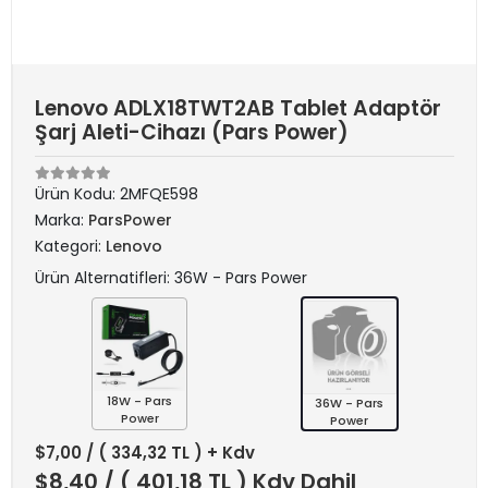
Lenovo ADLX18TWT2AB Tablet Adaptör
Şarj Aleti-Cihazı (Pars Power)
Ürün Kodu:
2MFQE598
Marka:
ParsPower
Kategori:
Lenovo
Ürün Alternatifleri: 36W - Pars Power
18W - Pars
36W - Pars
Power
Power
$7,00
/ ( 334,32 TL ) + Kdv
$8,40
/ ( 401,18 TL ) Kdv Dahil