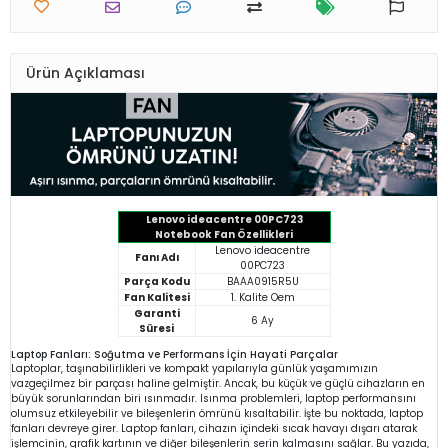
Ürün Açıklaması
Lenovo ideacentre 00PC723
Notebook Fan Özellikleri
Lenovo ideacentre
Fanı Adı
00PC723
Parça Kodu
BAAA0915R5U
Fan Kalitesi
1. Kalite Oem
Garanti
6 Ay
Süresi
Laptop Fanları: Soğutma ve Performans İçin Hayati Parçalar
Laptoplar, taşınabilirlikleri ve kompakt yapılarıyla günlük yaşamımızın
vazgeçilmez bir parçası haline gelmiştir. Ancak, bu küçük ve güçlü cihazların en
büyük sorunlarından biri ısınmadır. Isınma problemleri, laptop performansını
olumsuz etkileyebilir ve bileşenlerin ömrünü kısaltabilir. İşte bu noktada, laptop
fanları devreye girer. Laptop fanları, cihazın içindeki sıcak havayı dışarı atarak
işlemcinin, grafik kartının ve diğer bileşenlerin serin kalmasını sağlar. Bu yazıda,