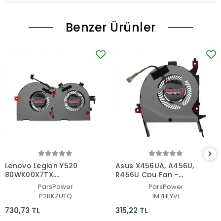
Benzer Ürünler
Lenovo Legion Y520
Asus X456UA, A456U,
80WK00X7TX,
R456U Cpu Fan -
80WK010YTX Cpu Fan -
İşlemci Fanı
ParsPower
ParsPower
İşlemci Fanı
P2RKZUTQ
1M7HLYV1
730,73 TL
315,22 TL