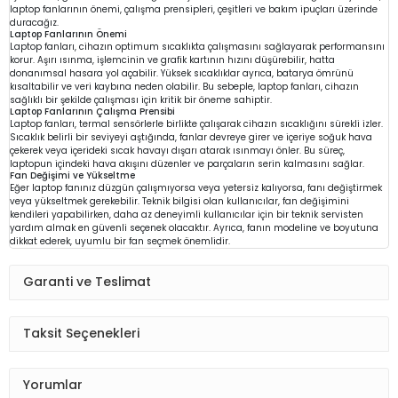
laptop fanlarının önemi, çalışma prensipleri, çeşitleri ve bakım ipuçları üzerinde
duracağız.
Laptop Fanlarının Önemi
Laptop fanları, cihazın optimum sıcaklıkta çalışmasını sağlayarak performansını
korur. Aşırı ısınma, işlemcinin ve grafik kartının hızını düşürebilir, hatta
donanımsal hasara yol açabilir. Yüksek sıcaklıklar ayrıca, batarya ömrünü
kısaltabilir ve veri kaybına neden olabilir. Bu sebeple, laptop fanları, cihazın
sağlıklı bir şekilde çalışması için kritik bir öneme sahiptir.
Laptop Fanlarının Çalışma Prensibi
Laptop fanları, termal sensörlerle birlikte çalışarak cihazın sıcaklığını sürekli izler.
Sıcaklık belirli bir seviyeyi aştığında, fanlar devreye girer ve içeriye soğuk hava
çekerek veya içerideki sıcak havayı dışarı atarak ısınmayı önler. Bu süreç,
laptopun içindeki hava akışını düzenler ve parçaların serin kalmasını sağlar.
Fan Değişimi ve Yükseltme
Eğer laptop fanınız düzgün çalışmıyorsa veya yetersiz kalıyorsa, fanı değiştirmek
veya yükseltmek gerekebilir. Teknik bilgisi olan kullanıcılar, fan değişimini
kendileri yapabilirken, daha az deneyimli kullanıcılar için bir teknik servisten
yardım almak en güvenli seçenek olacaktır. Ayrıca, fanın modeline ve boyutuna
dikkat ederek, uyumlu bir fan seçmek önemlidir.
Garanti ve Teslimat
Taksit Seçenekleri
Yorumlar