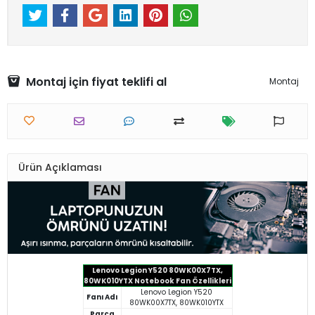
Montaj için fiyat teklifi al
Montaj
Ürün Açıklaması
Lenovo Legion Y520 80WK00X7TX,
80WK010YTX Notebook Fan Özellikleri
Lenovo Legion Y520
Fanı Adı
80WK00X7TX, 80WK010YTX
Parça