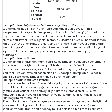
MG75100V1-C020-S9A
Kodu
Fan
1. Kalite Oem
Kalitesi
Garanti
6 Ay
Süresi
Laptop Fanları: Soğutma ve Performans İçin Hayati Parçalar
Laptoplar, taşınabilirlikleri ve kompakt yapılarıyla günlük yaşamımızın
vazgeçilmez bir parçası haline gelmiştir. Ancak, bu küçük ve güçlü cihazların en
büyük sorunlarından biri ısınmadır. Isınma problemleri, laptop performansını
olumsuz etkileyebilir ve bileşenlerin ömrünü kısaltabilir. İşte bu noktada, laptop
fanları devreye girer. Laptop fanları, cihazın içindeki sıcak havayı dışarı atarak
işlemcinin, grafik kartının ve diğer bileşenlerin serin kalmasını sağlar. Bu yazıda,
laptop fanlarının önemi, çalışma prensipleri, çeşitleri ve bakım ipuçları üzerinde
duracağız.
Laptop Fanlarının Önemi
Laptop fanları, cihazın optimum sıcaklıkta çalışmasını sağlayarak performansını
korur. Aşırı ısınma, işlemcinin ve grafik kartının hızını düşürebilir, hatta
donanımsal hasara yol açabilir. Yüksek sıcaklıklar ayrıca, batarya ömrünü
kısaltabilir ve veri kaybına neden olabilir. Bu sebeple, laptop fanları, cihazın
sağlıklı bir şekilde çalışması için kritik bir öneme sahiptir.
Laptop Fanlarının Çalışma Prensibi
Laptop fanları, termal sensörlerle birlikte çalışarak cihazın sıcaklığını sürekli izler.
Sıcaklık belirli bir seviyeyi aştığında, fanlar devreye girer ve içeriye soğuk hava
çekerek veya içerideki sıcak havayı dışarı atarak ısınmayı önler. Bu süreç,
laptopun içindeki hava akışını düzenler ve parçaların serin kalmasını sağlar.
Fan Değişimi ve Yükseltme
Eğer laptop fanınız düzgün çalışmıyorsa veya yetersiz kalıyorsa, fanı değiştirmek
veya yükseltmek gerekebilir. Teknik bilgisi olan kullanıcılar, fan değişimini
kendileri yapabilirken, daha az deneyimli kullanıcılar için bir teknik servisten