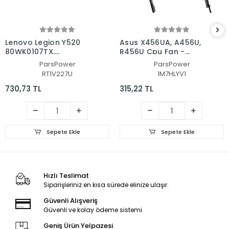
Lenovo Legion Y520
Asus X456UA, A456U,
80WK0107TX,
R456U Cpu Fan -
80WK004JTX Cpu Fan
İşlemci Fanı
ParsPower
ParsPower
- İşlemci Fanı
RT1V227U
1M7HLYV1
730,73 TL
315,22 TL
Sepete Ekle
Sepete Ekle
Hızlı Teslimat
Siparişleriniz en kısa sürede elinize ulaşır.
Güvenli Alışveriş
Güvenli ve kolay ödeme sistemi
Geniş Ürün Yelpazesi