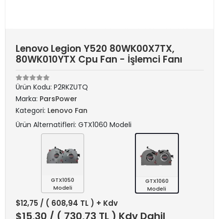
Lenovo Legion Y520 80WK00X7TX,
80WK010YTX Cpu Fan - İşlemci Fanı
Ürün Kodu:
P2RKZUTQ
Marka:
ParsPower
Kategori:
Lenovo Fan
Ürün Alternatifleri: GTX1060 Modeli
GTX1050
GTX1060
Modeli
Modeli
$12,75
/ ( 608,94 TL ) + Kdv
$15,30
/ ( 730,73 TL ) Kdv Dahil