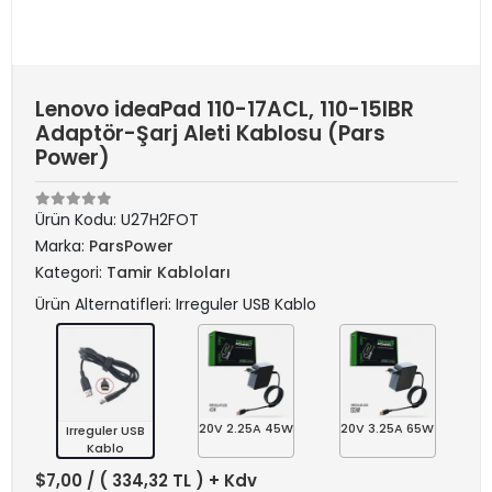
Lenovo ideaPad 110-17ACL, 110-15IBR
Adaptör-Şarj Aleti Kablosu (Pars
Power)
Ürün Kodu:
U27H2FOT
Marka:
ParsPower
Kategori:
Tamir Kabloları
Ürün Alternatifleri: Irreguler USB Kablo
20V 2.25A 45W
20V 3.25A 65W
Irreguler USB
Kablo
$7,00
/ ( 334,32 TL ) + Kdv