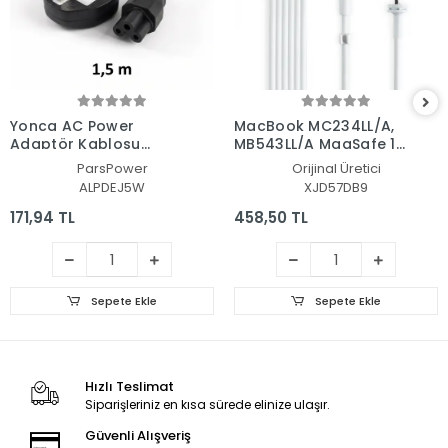
Yonca AC Power
MacBook MC234LL/A,
Adaptör Kablosu
MB543LL/A MagSafe 1 L
(Pars Power)
Tip Adaptör Kablosu
ParsPower
Orijinal Üretici
ALPDEJ5W
XJD57DB9
171,94 TL
458,50 TL
Sepete Ekle
Sepete Ekle
Hızlı Teslimat
Siparişleriniz en kısa sürede elinize ulaşır.
Güvenli Alışveriş