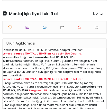
Montaj için fiyat teklifi al
Montaj
Ürün Açıklaması
Lenovo ideaPad 110-17ACL, 110-15IBR Notebook Adaptör
Özellikleri:
Lenovo ideaPad 110-17ACL, 110-15IBR
Adaptör
Stok Durumu:
İncelemekte olduğunuz
Lenovo ideaPad 110-17ACL, 110-
15IBR
Notebook
Adaptörü ile ilgili stok durumu yukarıda fiyat bilgisinin üst
tarafında belirtilmiştir. "Stokta Var" ibaresi kullandığımız tüm ürünlerimiz
stoklarımızda mevcuttur. Hafta içi 16:30, Cumartesi günleri 12:30 a kadar almış
olduğunuz bütün ürünlerin aynı gün içerisinde Kargoya teslim edileceğinden
emin
olabilirsiniz.
Lenovo ideaPad 110-17ACL, 110-15IBR
Adaptörü
Ürün Kalitesi:
Sinerji Notebook olarak size önermiş olduğumuz bu adaptör, Açılmamış
kutusunda ve tüm yurtdışı testlerinden geçirilmiştir. Adaptör
Lenovo ideaPad
110-17ACL, 110-15IBR
Irreguler USB
notebook modeli için üretilmiştir. B
u
adaptörün diğer adaptörlerden farkı, Adaptör içerisindeki kullanılan Elektronik
komponentlerin kalitesindeki farklılıktır. Bu komponentlerin kalitesindeki farklılık
adaptörün ömrünü etkilediği gibi cihazınızın da ömrünü yakından etkilemektedir.
Olması gereken değerlerin altında malzeme kullanılarak üretilen ve ucuza
satılan adaptörler belli bir kullanım sonrası bozulduğu gibi cihazınızıda