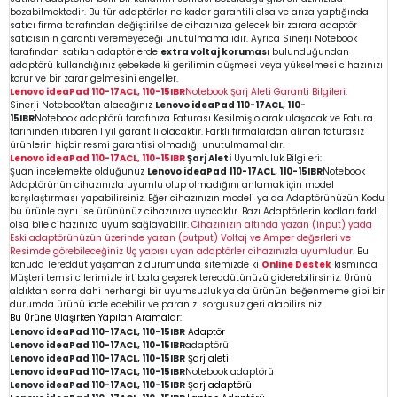
bozabilmektedir. Bu tür adaptörler ne kadar garantili olsa ve arıza yaptığında
satıcı firma tarafından değiştirilse de cihazınıza gelecek bir zarara adaptör
satıcısının garanti veremeyeceği unutulmamalıdır. Ayrıca Sinerji Notebook
tarafından satılan adaptörlerde
extra voltaj koruması
bulunduğundan
adaptörü kullandığınız şebekede ki gerilimin düşmesi veya yükselmesi cihazınızı
korur ve bir zarar gelmesini engeller.
Lenovo ideaPad 110-17ACL, 110-15IBR
Notebook
Şarj Aleti Garanti Bilgileri:
Sinerji Notebook'tan alacağınız
Lenovo ideaPad 110-17ACL, 110-
15IBR
Notebook
adaptörü tarafınıza Faturası Kesilmiş olarak ulaşacak ve Fatura
tarihinden itibaren 1 yıl garantili olacaktır. Farklı firmalardan alınan faturasız
ürünlerin hiçbir resmi garantisi olmadığı unutulmamalıdır.
Lenovo ideaPad 110-17ACL, 110-15IBR
Şarj Aleti
Uyumluluk Bilgileri:
Şuan incelemekte olduğunuz
Lenovo ideaPad 110-17ACL, 110-15IBR
Notebook
Adaptörünün cihazınızla uyumlu olup olmadığını anlamak için model
karşılaştırması yapabilirsiniz. Eğer cihazınızın modeli ya da Adaptörünüzün Kodu
bu ürünle aynı ise ürününüz cihazınıza uyacaktır. Bazı Adaptörlerin kodları farklı
olsa bile cihazınıza uyum sağlayabilir.
Cihazınızın altında yazan (input) yada
Eski adaptörünüzün üzerinde yazan (output) Voltaj ve Amper değerleri ve
Resimde görebileceğiniz Uç yapısı uyan adaptörler cihazınızla uyumludur.
Bu
konuda Tereddüt yaşamanız durumunda sitemizde ki
Online Destek
kısmında
Müşteri temsilcilerimizle irtibata geçerek tereddütünüzü giderebilirsiniz. Ürünü
aldıktan sonra dahi herhangi bir uyumsuzluk ya da ürünün beğenmeme gibi bir
durumda ürünü iade edebilir ve paranızı sorgusuz geri alabilirsiniz.
Bu Ürüne Ulaşırken Yapılan Aramalar:
Lenovo ideaPad 110-17ACL, 110-15IBR
Adaptör
Lenovo ideaPad 110-17ACL, 110-15IBR
adaptörü
Lenovo ideaPad 110-17ACL, 110-15IBR
Şarj aleti
Lenovo ideaPad 110-17ACL, 110-15IBR
Notebook
adaptörü
Lenovo ideaPad 110-17ACL, 110-15IBR
Şarj adaptörü