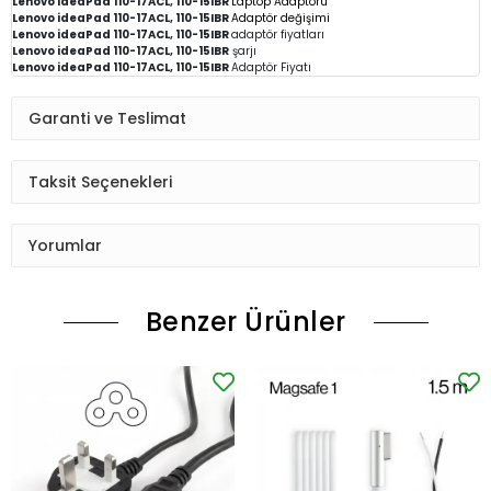
Lenovo ideaPad 110-17ACL, 110-15IBR
Laptop Adaptörü
Lenovo ideaPad 110-17ACL, 110-15IBR
Adaptör değişimi
Lenovo ideaPad 110-17ACL, 110-15IBR
adaptör fiyatları
Lenovo ideaPad 110-17ACL, 110-15IBR
şarjı
Lenovo ideaPad 110-17ACL, 110-15IBR
Adaptör Fiyatı
Garanti ve Teslimat
Taksit Seçenekleri
Yorumlar
Benzer Ürünler