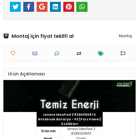
Montaj için fiyat teklifi al
Montaj
Ürün Açıklaması
Lenovo IdeaPad 3 82RK00X8TX
Notebook Batarya - Pil (Pars Power)
Özellikleri
Lenovo IdeaPad 3
Ürün Adı
82RK00X8TX
Renk
Siyah