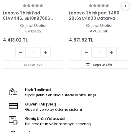
Lenovo ThinkPad
Lenovo Thinkpad T480
01AV446, SB10K97606
20L6SC4K00 Batarya -
Batarya - Pil
Pil
Orijinal Üretici
Orijinal Üretici
75F12A22
AV6U1396
4.413,02 TL
4.871,52 TL
Stokta Yok
Sepete Ekle
Hızlı Teslimat
Siparişleriniz en kısa sürede elinize ulaşır.
Güvenli Alışveriş
Güvenli ve kolay ödeme sistemi
Geniş Ürün Yelpazesi
Binlerce ürün ve kampanya seçeneği