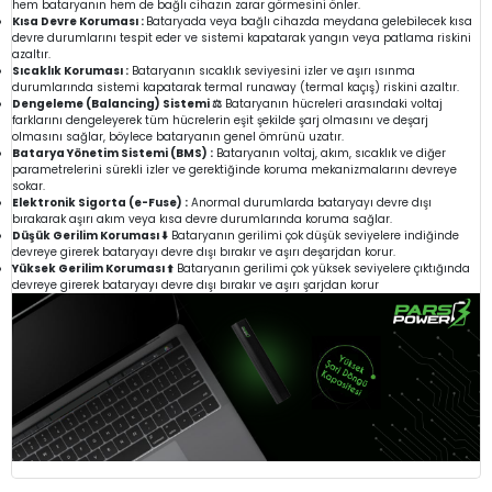
hem bataryanın hem de bağlı cihazın zarar görmesini önler.
Kısa Devre Koruması :
Bataryada veya bağlı cihazda meydana gelebilecek kısa
devre durumlarını tespit eder ve sistemi kapatarak yangın veya patlama riskini
azaltır.
Sıcaklık Koruması :
Bataryanın sıcaklık seviyesini izler ve aşırı ısınma
durumlarında sistemi kapatarak termal runaway (termal kaçış) riskini azaltır.
Dengeleme (Balancing) Sistemi ⚖️
Bataryanın hücreleri arasındaki voltaj
farklarını dengeleyerek tüm hücrelerin eşit şekilde şarj olmasını ve deşarj
olmasını sağlar, böylece bataryanın genel ömrünü uzatır.
Batarya Yönetim Sistemi (BMS) :
Bataryanın voltaj, akım, sıcaklık ve diğer
parametrelerini sürekli izler ve gerektiğinde koruma mekanizmalarını devreye
sokar.
Elektronik Sigorta (e-Fuse) :
Anormal durumlarda bataryayı devre dışı
bırakarak aşırı akım veya kısa devre durumlarında koruma sağlar.
Düşük Gerilim Koruması ⬇️
Bataryanın gerilimi çok düşük seviyelere indiğinde
devreye girerek bataryayı devre dışı bırakır ve aşırı deşarjdan korur.
Yüksek Gerilim Koruması ⬆️
Bataryanın gerilimi çok yüksek seviyelere çıktığında
devreye girerek bataryayı devre dışı bırakır ve aşırı şarjdan korur