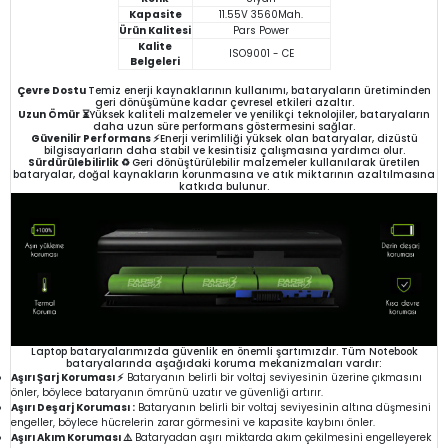
Kapasite
11.55V 3560Mah.
Ürün Kalitesi
Pars Power
Kalite
ISO9001 - CE
Belgeleri
Çevre Dostu
Temiz enerji kaynaklarının kullanımı, bataryaların üretiminden
geri dönüşümüne kadar çevresel etkileri azaltır.
Uzun Ömür ⏳
Yüksek kaliteli malzemeler ve yenilikçi teknolojiler, bataryaların
daha uzun süre performans göstermesini sağlar.
Güvenilir Performans ⚡
Enerji verimliliği yüksek olan bataryalar, dizüstü
bilgisayarların daha stabil ve kesintisiz çalışmasına yardımcı olur.
Sürdürülebilirlik ♻️
Geri dönüştürülebilir malzemeler kullanılarak üretilen
bataryalar, doğal kaynakların korunmasına ve atık miktarının azaltılmasına
katkıda bulunur.
Laptop bataryalarımızda güvenlik en önemli şartımızdır. Tüm Notebook
bataryalarında aşağıdaki koruma mekanizmaları vardır:
Aşırı Şarj Koruması ⚡
Bataryanın belirli bir voltaj seviyesinin üzerine çıkmasını
önler, böylece bataryanın ömrünü uzatır ve güvenliği artırır.
Aşırı Deşarj Koruması :
Bataryanın belirli bir voltaj seviyesinin altına düşmesini
engeller, böylece hücrelerin zarar görmesini ve kapasite kaybını önler.
Aşırı Akım Koruması ⚠️
Bataryadan aşırı miktarda akım çekilmesini engelleyerek