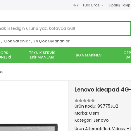
TRY - Türk Lirası
Sipariş Takip
r
,
Çok Satanlar
,
En Çok Oylananlar
ORK -
TEKNİK SERVİS
CEP
BGA MAKİNESİ
NLERİ
EKİPMANLARI
BA
vo
Lenovo Ideapad 4G-
Ürün Kodu:
99775JQ2
Marka:
Oem
Kategori:
Lenovo
Ürün Alternatifleri: Vidasız -