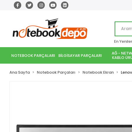
En Yenile
AĞ - NETW
NOTEBOOK PARÇALARI
BİLGİSAYAR PARÇALARI
KABLO ÜRÜ
Ana Sayfa
Notebook Parçaları
Notebook Ekran
Leno