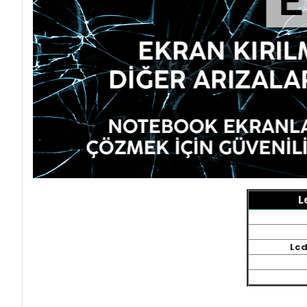
L
Lcd