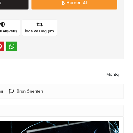
e
Hemen Al
 Alışveriş
İade ve Değişim
Montaj
mı
Ürün Önerileri