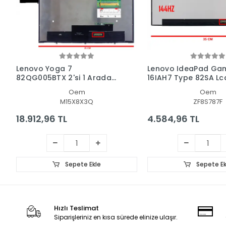
Lenovo Yoga 7
Lenovo IdeaPad Gam
82QG005BTX 2'si 1 Arada
16IAH7 Type 82SA Lc
Dokunmatik + Led Ekran
Ekran - Panel
Oem
Oem
Panel Set
M15X8X3Q
ZF8S787F
18.912,96 TL
4.584,96 TL
Sepete Ekle
Sepete Ek
Hızlı Teslimat
Siparişleriniz en kısa sürede elinize ulaşır.