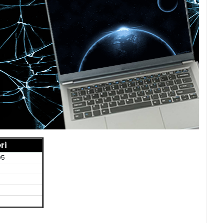
ri
05