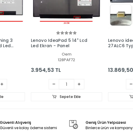
ing 3
Lenovo IdeaPad 5 14" Lcd
Lenovo ide
d Led
Led Ekran - Panel
27ALC6 Type
One, AIO P
Oem
128PAF72
3.954,53 TL
13.869,50
le
Sepete Ekle
Güvenli Alışveriş
Geniş Ürün Yelpazesi
Güvenli ve kolay ödeme sistemi
Binlerce ürün ve kampany