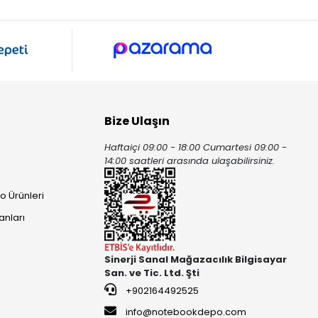
Bize Ulaşın
Haftaiçi 09:00 - 18:00 Cumartesi 09:00 -
ı
14:00 saatleri arasında ulaşabilirsiniz.
o Ürünleri
anları
Sinerji Sanal Mağazacılık Bilgisayar
San. ve Tic. Ltd. Şti
+902164492525
info@notebookdepo.com