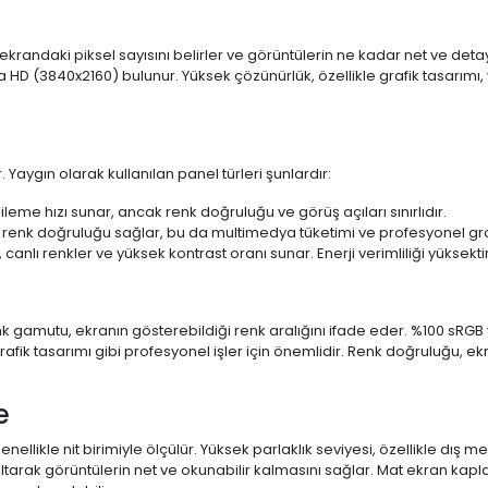
 ekrandaki piksel sayısını belirler ve görüntülerin ne kadar net ve det
a HD (3840x2160) bulunur. Yüksek çözünürlük, özellikle grafik tasarı
 Yaygın olarak kullanılan panel türleri şunlardır:
ileme hızı sunar, ancak renk doğruluğu ve görüş açıları sınırlıdır.
 renk doğruluğu sağlar, bu da multimedya tüketimi ve profesyonel grafi
 canlı renkler ve yüksek kontrast oranı sunar. Enerji verimliliği yüksekt
 Renk gamutu, ekranın gösterebildiği renk aralığını ifade eder. %100 
fik tasarımı gibi profesyonel işler için önemlidir. Renk doğruluğu, ekr
e
enellikle nit birimiyle ölçülür. Yüksek parlaklık seviyesi, özellikle dış
ltarak görüntülerin net ve okunabilir kalmasını sağlar. Mat ekran kap