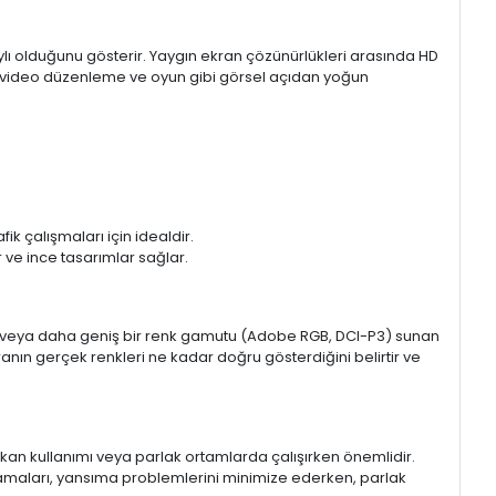
aylı olduğunu gösterir. Yaygın ekran çözünürlükleri arasında HD
mı, video düzenleme ve oyun gibi görsel açıdan yoğun
k çalışmaları için idealdir.
ir ve ince tasarımlar sağlar.
sRGB veya daha geniş bir renk gamutu (Adobe RGB, DCI-P3) sunan
anın gerçek renkleri ne kadar doğru gösterdiğini belirtir ve
 mekan kullanımı veya parlak ortamlarda çalışırken önemlidir.
lamaları, yansıma problemlerini minimize ederken, parlak