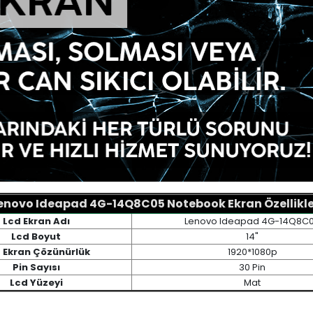
enovo Ideapad 4G-14Q8C05 Notebook Ekran Özellikle
Lcd Ekran Adı
Lenovo Ideapad 4G-14Q8C
Lcd Boyut
14"
 Ekran Çözünürlük
1920*1080p
Pin Sayısı
30 Pin
Lcd Yüzeyi
Mat