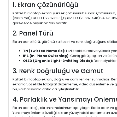
1. Ekran Çözünürlüğü
Kaliteli bir laptop ekranı yüksek çözünürlük sunar. Çözünürlük,
(1366x768),Full HD (1920x1080),Quad HD (2560x1440) ve 4K Ultr
görevlerde büyük bir fark yaratır.
2. Panel Türü
Ekran panel türü, görüntü kalitesini ve renk doğruluğunu etkiler.
TN (Twisted Nematic):
Hızlı tepki süresi ve yüksek yen
IPS (In-Plane Switching):
Geniş görüş açıları ve üstün
OLED (Organic Light-Emitting Diode):
Derin siyahlar,
3. Renk Doğruluğu ve Gamut
Kaliteli bir laptop ekranı, doğru ve canlı renkler sunmalıdır.
ekranlar, özellikle fotoğraf düzenleme, video düzenleme ve gra
bu, kalibrasyonla daha da iyileştirilebilir.
4. Parlaklık ve Yansımayı Önlem
Ekran parlaklığı, ekranın maksimum ışık çıkışını ifade eder ve g
Yansımayı önleme özelliği, ekran yüzeyindeki parlamaları aza