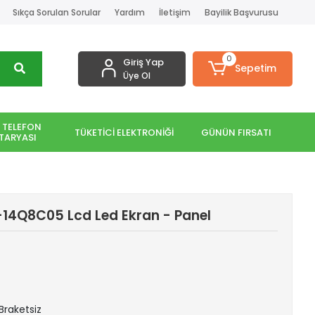
Sıkça Sorulan Sorular
Yardım
İletişim
Bayilik Başvurusu
0
Giriş Yap
Sepetim
Üye Ol
 TELEFON
TÜKETİCİ ELEKTRONİĞİ
GÜNÜN FIRSATI
TARYASI
14Q8C05 Lcd Led Ekran - Panel
 Braketsiz