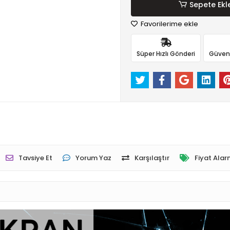
Sepete Ekl
Favorilerime ekle
Süper Hızlı Gönderi
Güvenli
Tavsiye Et
Yorum Yaz
Karşılaştır
Fiyat Alar