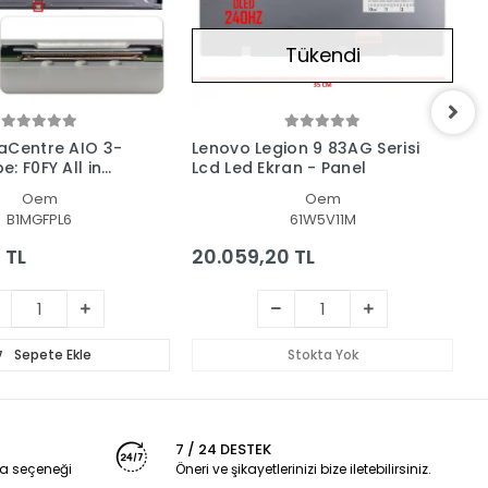
Tükendi
aCentre AIO 3-
Lenovo Legion 9 83AG Serisi
L
: F0FY All in
Lcd Led Ekran - Panel
T
c Ekran - Panel
L
Oem
Oem
B1MGFPL6
61W5V11M
 TL
20.059,20 TL
1
Sepete Ekle
Stokta Yok
7 / 24 DESTEK
a seçeneği
Öneri ve şikayetlerinizi bize iletebilirsiniz.