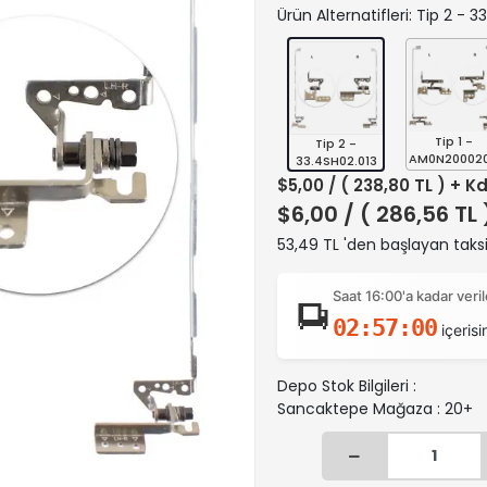
Ürün Alternatifleri: Tip 2 - 
Tip 1 -
Tip 2 -
AM0N20002
33.4SH02.013
$5,00
/ ( 238,80 TL ) + K
$6,00
/ ( 286,56 TL
53,49 TL 'den başlayan taksi
Saat 16:00'a kadar ver
02:56:59
içerisi
Depo Stok Bilgileri :
Sancaktepe Mağaza : 20+