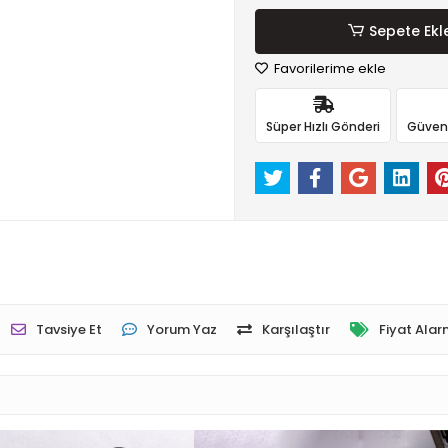
Sepete Ekl
Favorilerime ekle
Süper Hızlı Gönderi
Güvenli
Tavsiye Et
Yorum Yaz
Karşılaştır
Fiyat Alar