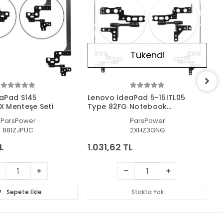
Tükendi
aPad S145
Lenovo IdeaPad 5-15ITL05
L
 Menteşe Seti
Type 82FG Notebook
T
Menteşe Seti
M
ParsPower
ParsPower
881ZJPUC
2XHZ3GNG
L
1.031,62 TL
1
Sepete Ekle
Stokta Yok