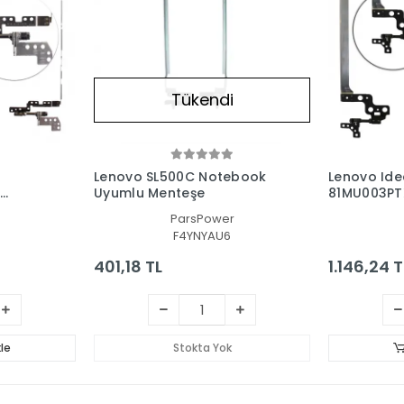
Tükendi
Lenovo SL500C Notebook
Lenovo Ide
Uyumlu Menteşe
81MU003PTX
(Sağ -
ParsPower
F4YNYAU6
401,18 TL
1.146,24 T
le
Stokta Yok