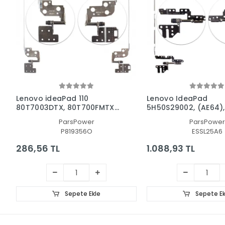
Lenovo ideaPad 110
Lenovo IdeaPad
80T7003DTX, 80T700FMTX
5H50S29002, (AE64),
Menteşe Seti
(AE66) Menteşe Seti 
ParsPower
ParsPower
Sol Takım)
P819356O
ESSL25A6
286,56 TL
1.088,93 TL
Sepete Ekle
Sepete Ek