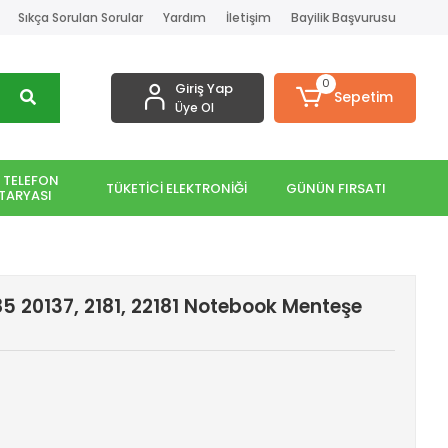
Sıkça Sorulan Sorular
Yardım
İletişim
Bayilik Başvurusu
0
Giriş Yap
Sepetim
Üye Ol
 TELEFON
TÜKETİCİ ELEKTRONİĞİ
GÜNÜN FIRSATI
TARYASI
 20137, 2181, 22181 Notebook Menteşe