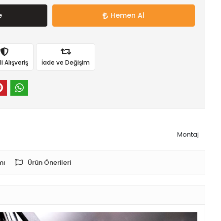
e
Hemen Al
 Alışveriş
İade ve Değişim
Montaj
mı
Ürün Önerileri