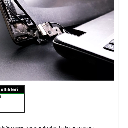
llikleri
1
 doğru açısını koruyarak rahat bir kullanım sunar.