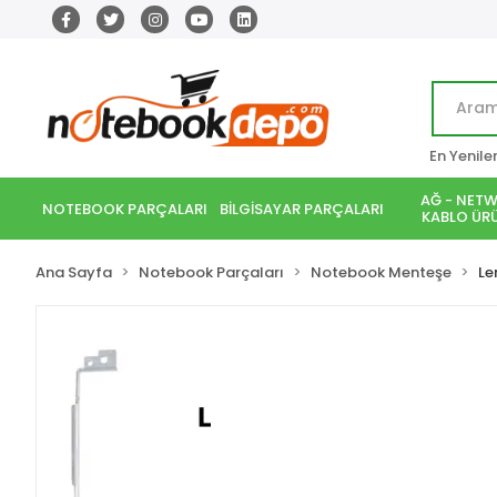
En Yenile
AĞ - NETW
NOTEBOOK PARÇALARI
BİLGİSAYAR PARÇALARI
KABLO ÜRÜ
Ana Sayfa
Notebook Parçaları
Notebook Menteşe
Le