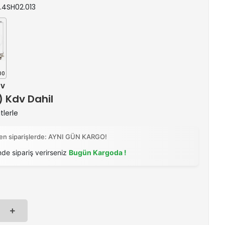
33.4SH02.013
00
dv
 ) Kdv Dahil
tlerle
ilen siparişlerde: AYNI GÜN KARGO!
nde sipariş verirseniz
Bugün Kargoda !