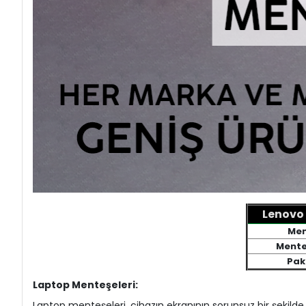
Lenovo 
Men
Mente
Pake
Laptop Menteşeleri:
Laptop menteşeleri, cihazın ekranının sorunsuz bir şekilde 