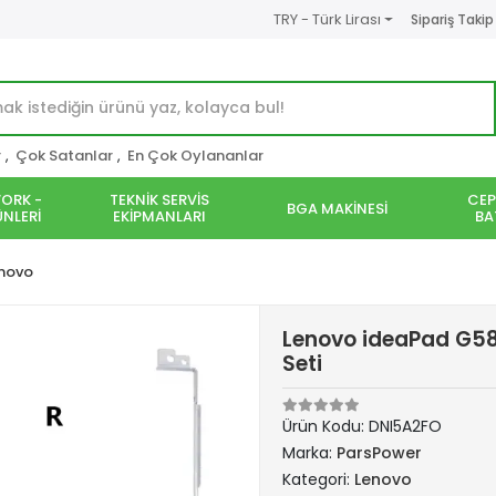
TRY - Türk Lirası
Sipariş Takip
r
,
Çok Satanlar
,
En Çok Oylananlar
ORK -
TEKNİK SERVİS
CEP
BGA MAKİNESİ
NLERİ
EKİPMANLARI
BA
novo
Lenovo ideaPad G585
Seti
Ürün Kodu:
DNI5A2FO
Marka:
ParsPower
Kategori:
Lenovo