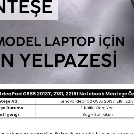
IdeaPad G585 20137, 2181, 22181 Notebook Menteşe Öze
teşe Adı
Lenovo IdeaPad G585 20137, 2181, 2218
şe Durumu
1. Kalite Oem Yeni
t İçeriği
Sağ - Sol Takım
açılıp kapanmasını sağlar. Bu küçük ama kritik bileşenler, ekranın