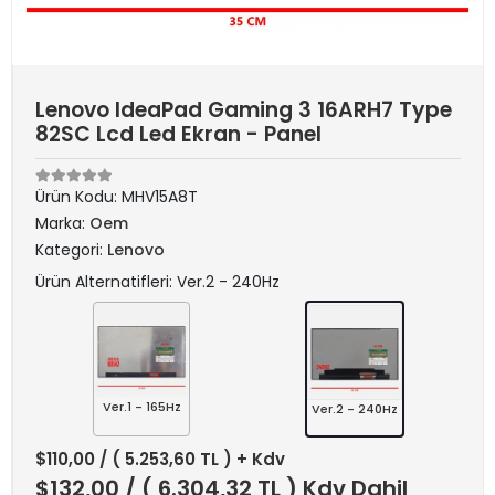
Lenovo IdeaPad Gaming 3 16ARH7 Type
82SC Lcd Led Ekran - Panel
Ürün Kodu:
MHV15A8T
Marka:
Oem
Kategori:
Lenovo
Ürün Alternatifleri: Ver.2 - 240Hz
Ver.1 - 165Hz
Ver.2 - 240Hz
$110,00
/ ( 5.253,60 TL ) + Kdv
$132,00
/ ( 6.304,32 TL ) Kdv Dahil