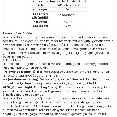
Lcd Ekran
Lenovo IdeaPad Gaming 3
Adı
16ARH7 Type 82SC
Lcd Boyut
16"
Lcd Ekran
2560*1600p
Çözünürlük
Pin Sayısı
40 Pin
Lcd Yüzeyi
Mat
1. Ekran Çözünürlüğü
Kaliteli bir laptop ekranı yüksek çözünürlük sunar. Çözünürlük, ekrandaki piksel
sayısını belirler ve görüntülerin ne kadar net ve detaylı olduğunu gösterir. Yaygın
ekran çözünürlükleri arasında HD (1366x768),Full HD (1920x1080),Quad HD
(2560x1440) ve 4K Ultra HD (3840x2160) bulunur. Yüksek çözünürlük, özellikle
grafik tasarımı, video düzenleme ve oyun gibi görsel açıdan yoğun görevlerde
büyük bir fark yaratır.
2. Panel Türü
Ekran panel türü, görüntü kalitesini ve renk doğruluğunu etkiler. Yaygın olarak
kullanılan panel türleri şunlardır:
TN (Twisted Nematic):
Hızlı tepki süresi ve yüksek yenileme hızı sunar, ancak
renk doğruluğu ve görüş açıları sınırlıdır.
IPS (In-Plane Switching):
Geniş görüş açıları ve üstün renk doğruluğu sağlar, bu
da multimedya tüketimi ve profesyonel grafik çalışmaları için idealdir.
OLED (Organic Light-Emitting Diode):
Derin siyahlar, canlı renkler ve yüksek
kontrast oranı sunar. Enerji verimliliği yüksektir ve ince tasarımlar sağlar.
3. Renk Doğruluğu ve Gamut
Kaliteli bir laptop ekranı, doğru ve canlı renkler sunmalıdır. Renk gamutu, ekranın
gösterebildiği renk aralığını ifade eder. %100 sRGB veya daha geniş bir renk
gamutu (Adobe RGB, DCI-P3) sunan ekranlar, özellikle fotoğraf düzenleme, video
düzenleme ve grafik tasarımı gibi profesyonel işler için önemlidir. Renk
doğruluğu, ekranın gerçek renkleri ne kadar doğru gösterdiğini belirtir ve bu,