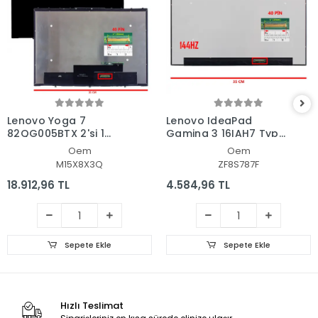
Lenovo Yoga 7
Lenovo IdeaPad
82QG005BTX 2'si 1
Gaming 3 16IAH7 Type
Arada Dokunmatik +
82SA Lcd Led Ekran -
Oem
Oem
Led Ekran Panel Set
Panel
M15X8X3Q
ZF8S787F
18.912,96 TL
4.584,96 TL
Sepete Ekle
Sepete Ekle
Hızlı Teslimat