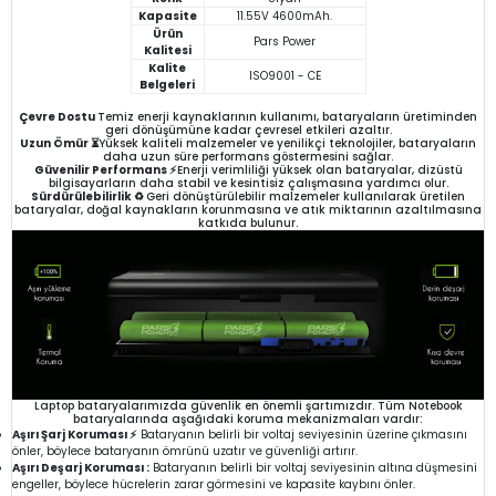
Kapasite
11.55V 4600mAh.
Ürün
Pars Power
Kalitesi
Kalite
ISO9001 - CE
Belgeleri
Çevre Dostu
Temiz enerji kaynaklarının kullanımı, bataryaların üretiminden
geri dönüşümüne kadar çevresel etkileri azaltır.
Uzun Ömür ⏳
Yüksek kaliteli malzemeler ve yenilikçi teknolojiler, bataryaların
daha uzun süre performans göstermesini sağlar.
Güvenilir Performans ⚡
Enerji verimliliği yüksek olan bataryalar, dizüstü
bilgisayarların daha stabil ve kesintisiz çalışmasına yardımcı olur.
Sürdürülebilirlik ♻️
Geri dönüştürülebilir malzemeler kullanılarak üretilen
bataryalar, doğal kaynakların korunmasına ve atık miktarının azaltılmasına
katkıda bulunur.
Laptop bataryalarımızda güvenlik en önemli şartımızdır. Tüm Notebook
bataryalarında aşağıdaki koruma mekanizmaları vardır:
Aşırı Şarj Koruması ⚡
Bataryanın belirli bir voltaj seviyesinin üzerine çıkmasını
önler, böylece bataryanın ömrünü uzatır ve güvenliği artırır.
Aşırı Deşarj Koruması :
Bataryanın belirli bir voltaj seviyesinin altına düşmesini
engeller, böylece hücrelerin zarar görmesini ve kapasite kaybını önler.