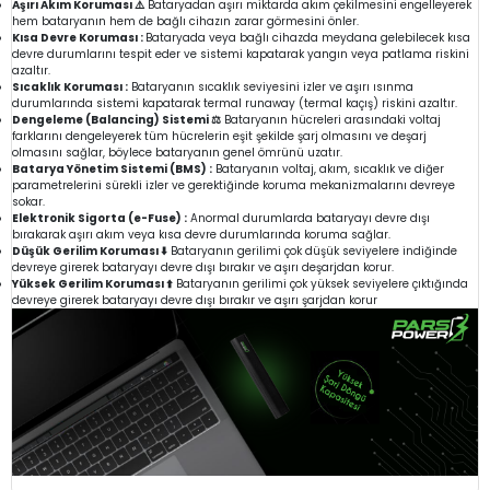
Aşırı Akım Koruması ⚠️
Bataryadan aşırı miktarda akım çekilmesini engelleyerek
hem bataryanın hem de bağlı cihazın zarar görmesini önler.
Kısa Devre Koruması :
Bataryada veya bağlı cihazda meydana gelebilecek kısa
devre durumlarını tespit eder ve sistemi kapatarak yangın veya patlama riskini
azaltır.
Sıcaklık Koruması :
Bataryanın sıcaklık seviyesini izler ve aşırı ısınma
durumlarında sistemi kapatarak termal runaway (termal kaçış) riskini azaltır.
Dengeleme (Balancing) Sistemi ⚖️
Bataryanın hücreleri arasındaki voltaj
farklarını dengeleyerek tüm hücrelerin eşit şekilde şarj olmasını ve deşarj
olmasını sağlar, böylece bataryanın genel ömrünü uzatır.
Batarya Yönetim Sistemi (BMS) :
Bataryanın voltaj, akım, sıcaklık ve diğer
parametrelerini sürekli izler ve gerektiğinde koruma mekanizmalarını devreye
sokar.
Elektronik Sigorta (e-Fuse) :
Anormal durumlarda bataryayı devre dışı
bırakarak aşırı akım veya kısa devre durumlarında koruma sağlar.
Düşük Gerilim Koruması ⬇️
Bataryanın gerilimi çok düşük seviyelere indiğinde
devreye girerek bataryayı devre dışı bırakır ve aşırı deşarjdan korur.
Yüksek Gerilim Koruması ⬆️
Bataryanın gerilimi çok yüksek seviyelere çıktığında
devreye girerek bataryayı devre dışı bırakır ve aşırı şarjdan korur