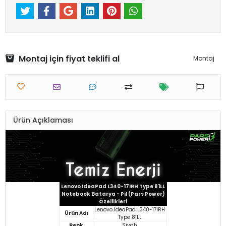
Montaj için fiyat teklifi al
Montaj
Ürün Açıklaması
Lenovo IdeaPad L340-17IRH Type 81LL
Notebook Batarya - Pil (Pars Power)
Özellikleri
Lenovo IdeaPad L340-17IRH
Ürün Adı
Type 81LL
Renk
Siyah