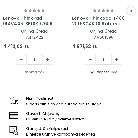
Lenovo ThinkPad
Lenovo Thinkpad T480
01AV446, SB10K97606
20L6SC4K00 Batarya -
Batarya - Pil
Pil
Orijinal Üretici
Orijinal Üretici
75F12A22
AV6U1396
4.413,02 TL
4.871,52 TL
Stokta Yok
Sepete Ekle
Hızlı Teslimat
Siparişleriniz en kısa sürede elinize ulaşır.
Güvenli Alışveriş
Güvenli ve kolay ödeme sistemi
Geniş Ürün Yelpazesi
Binlerce ürün ve kampanya seçeneği