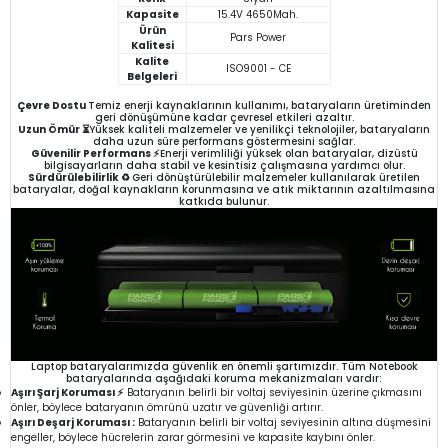
Kapasite
15.4V 4650Mah.
Ürün
Pars Power
Kalitesi
Kalite
ISO9001 - CE
Belgeleri
Çevre Dostu
Temiz enerji kaynaklarının kullanımı, bataryaların üretiminden
geri dönüşümüne kadar çevresel etkileri azaltır.
Uzun Ömür ⏳
Yüksek kaliteli malzemeler ve yenilikçi teknolojiler, bataryaların
daha uzun süre performans göstermesini sağlar.
Güvenilir Performans ⚡
Enerji verimliliği yüksek olan bataryalar, dizüstü
bilgisayarların daha stabil ve kesintisiz çalışmasına yardımcı olur.
Sürdürülebilirlik ♻️
Geri dönüştürülebilir malzemeler kullanılarak üretilen
bataryalar, doğal kaynakların korunmasına ve atık miktarının azaltılmasına
katkıda bulunur.
Laptop bataryalarımızda güvenlik en önemli şartımızdır. Tüm Notebook
bataryalarında aşağıdaki koruma mekanizmaları vardır:
Aşırı Şarj Koruması ⚡
Bataryanın belirli bir voltaj seviyesinin üzerine çıkmasını
önler, böylece bataryanın ömrünü uzatır ve güvenliği artırır.
Aşırı Deşarj Koruması :
Bataryanın belirli bir voltaj seviyesinin altına düşmesini
engeller, böylece hücrelerin zarar görmesini ve kapasite kaybını önler.