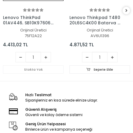
Lenovo ThinkPad
Lenovo Thinkpad T480
01AV446, SB10K97606
20L6SC4K00 Batarya -
Batarya - Pil
Pil
Orijinal Üretici
Orijinal Üretici
75F12A22
AV6U1396
4.413,02 TL
4.871,52 TL
Stokta Yok
Sepete Ekle
Hızlı Teslimat
Siparişleriniz en kısa sürede elinize ulaşır.
Güvenli Alışveriş
Güvenli ve kolay ödeme sistemi
Geniş Ürün Yelpazesi
Binlerce ürün ve kampanya seçeneği