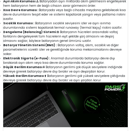
Aşırı Akım Koruması ⚠️
Bataryadan aşırı miktarda akım çekilmesini engelleyerek
hem bataryanın hem de bağlı cihazın zarar görmesini önler.
Kısa Devre Koruması :
Bataryada veya bağlı cihazda meydana gelebilecek kısa
devre durumlarını tespit eder ve sistemi kapatarak yangın veya patlama riskini
azaltır.
Sıcaklık Koruması :
Bataryanın sıcaklık seviyesini izler ve aşırı ısınma
durumlarında sistemi kapatarak termal runaway (termal kaçış) riskini azaltır.
Dengeleme (Balancing) Sistemi ⚖️
Bataryanın hücreleri arasındaki voltaj
farklarını dengeleyerek tüm hücrelerin eşit şekilde şarj olmasını ve deşarj
olmasını sağlar, böylece bataryanın genel ömrünü uzatır.
Batarya Yönetim Sistemi (BMS) :
Bataryanın voltaj, akım, sıcaklık ve diğer
parametrelerini sürekli izler ve gerektiğinde koruma mekanizmalarını devreye
sokar.
Elektronik Sigorta (e-Fuse) :
Anormal durumlarda bataryayı devre dışı
bırakarak aşırı akım veya kısa devre durumlarında koruma sağlar.
Düşük Gerilim Koruması ⬇️
Bataryanın gerilimi çok düşük seviyelere indiğinde
devreye girerek bataryayı devre dışı bırakır ve aşırı deşarjdan korur.
Yüksek Gerilim Koruması ⬆️
Bataryanın gerilimi çok yüksek seviyelere çıktığında
devreye girerek bataryayı devre dışı bırakır ve aşırı şarjdan korur