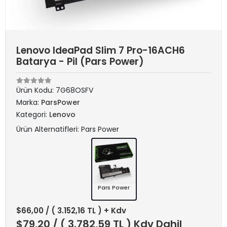
Lenovo IdeaPad Slim 7 Pro-16ACH6
Batarya - Pil (Pars Power)
Ürün Kodu:
7G68OSFV
Marka:
ParsPower
Kategori:
Lenovo
Ürün Alternatifleri: Pars Power
Pars Power
$66,00
/ ( 3.152,16 TL ) + Kdv
$79,20
/ ( 3.782,59 TL ) Kdv Dahil