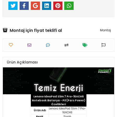
Montaj için fiyat teklifi al
Montaj
Ürün Açıklaması
Lenovo IdeaPad Slim 7 Pro-16ACH6
Notebook Batarya - Pil (Pars Power)
Özellikleri
Lenovo IdeaPad Slim 7 Pro-
Ürün Adı
16ACH6
Renk
Siyah