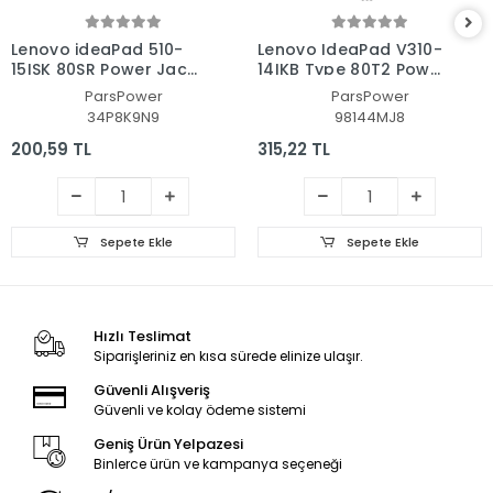
Lenovo ideaPad 510-
Lenovo IdeaPad V310-
15ISK 80SR Power Jack
14IKB Type 80T2 Power
Adaptör Soketi
Jack - Adaptör Soketi
ParsPower
ParsPower
34P8K9N9
98144MJ8
200,59 TL
315,22 TL
Sepete Ekle
Sepete Ekle
Hızlı Teslimat
Siparişleriniz en kısa sürede elinize ulaşır.
Güvenli Alışveriş
Güvenli ve kolay ödeme sistemi
Geniş Ürün Yelpazesi
Binlerce ürün ve kampanya seçeneği