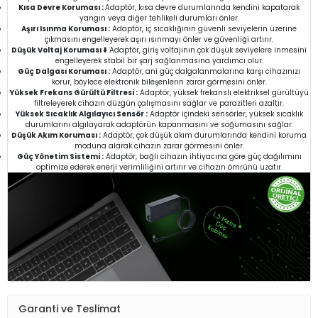
Kısa Devre Koruması :
Adaptör, kısa devre durumlarında kendini kapatarak
yangın veya diğer tehlikeli durumları önler.
Aşırı Isınma Koruması :
Adaptör, iç sıcaklığının güvenli seviyelerin üzerine
çıkmasını engelleyerek aşırı ısınmayı önler ve güvenliği artırır.
Düşük Voltaj Koruması ⬇️
Adaptör, giriş voltajının çok düşük seviyelere inmesini
engelleyerek stabil bir şarj sağlanmasına yardımcı olur.
Güç Dalgası Koruması :
Adaptör, ani güç dalgalanmalarına karşı cihazınızı
korur, böylece elektronik bileşenlerin zarar görmesini önler.
Yüksek Frekans Gürültü Filtresi :
Adaptör, yüksek frekanslı elektriksel gürültüyü
filtreleyerek cihazın düzgün çalışmasını sağlar ve parazitleri azaltır.
Yüksek Sıcaklık Algılayıcı Sensör :
Adaptör içindeki sensörler, yüksek sıcaklık
durumlarını algılayarak adaptörün kapanmasını ve soğumasını sağlar.
Düşük Akım Koruması :
Adaptör, çok düşük akım durumlarında kendini koruma
moduna alarak cihazın zarar görmesini önler.
Güç Yönetim Sistemi :
Adaptör, bağlı cihazın ihtiyacına göre güç dağılımını
optimize ederek enerji verimliliğini artırır ve cihazın ömrünü uzatır.
Garanti ve Teslimat