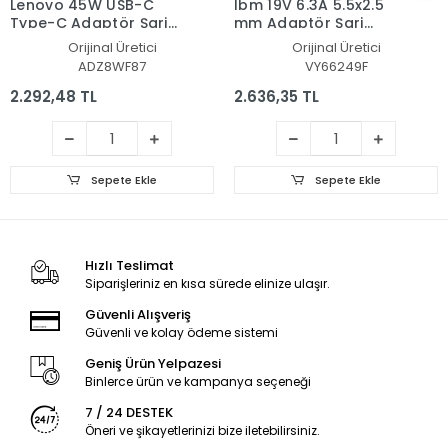
Lenovo 45W USB-C
Ibm 19V 6.3A 5.5x2.5
Type-C Adaptör Şarj
mm Adaptör Şarj
Aleti-Cihazı
Aleti-Cihazı
Orijinal Üretici
Orijinal Üretici
ADZ8WF87
VY66249F
2.292,48 TL
2.636,35 TL
Sepete Ekle
Sepete Ekle
Hızlı Teslimat
Siparişleriniz en kısa sürede elinize ulaşır.
Güvenli Alışveriş
Güvenli ve kolay ödeme sistemi
Geniş Ürün Yelpazesi
Binlerce ürün ve kampanya seçeneği
7 / 24 DESTEK
Öneri ve şikayetlerinizi bize iletebilirsiniz.