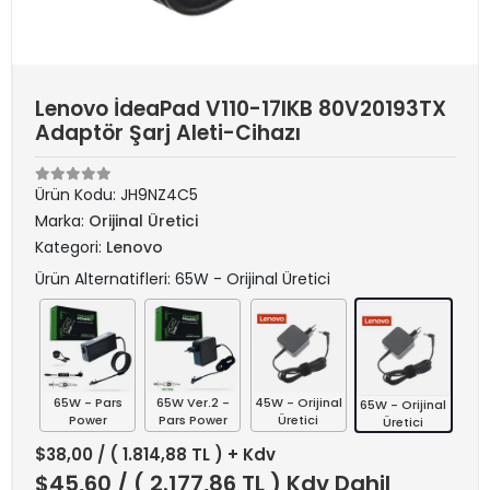
Lenovo İdeaPad V110-17IKB 80V20193TX
Adaptör Şarj Aleti-Cihazı
Ürün Kodu:
JH9NZ4C5
Marka:
Orijinal Üretici
Kategori:
Lenovo
Ürün Alternatifleri: 65W - Orijinal Üretici
65W - Pars
65W Ver.2 -
45W - Orijinal
65W - Orijinal
Power
Pars Power
Üretici
Üretici
$38,00
/ ( 1.814,88 TL ) + Kdv
$45,60
/ ( 2.177,86 TL ) Kdv Dahil