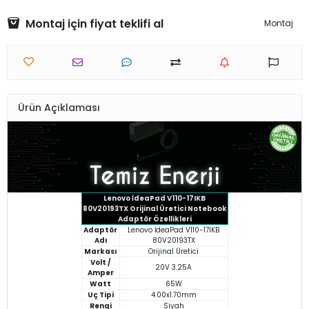
Montaj için fiyat teklifi al
Montaj
Ürün Açıklaması
Lenovo İdeaPad V110-17IKB
80V20193TX Orijinal Üretici Notebook
Adaptör Özellikleri
Adaptör
Lenovo İdeaPad V110-17IKB
Adı
80V20193TX
Markası
Orijinal Üretici
Volt /
20V 3.25A
Amper
Watt
65W
Uç Tipi
4.00x1.70mm
Rengi
Siyah