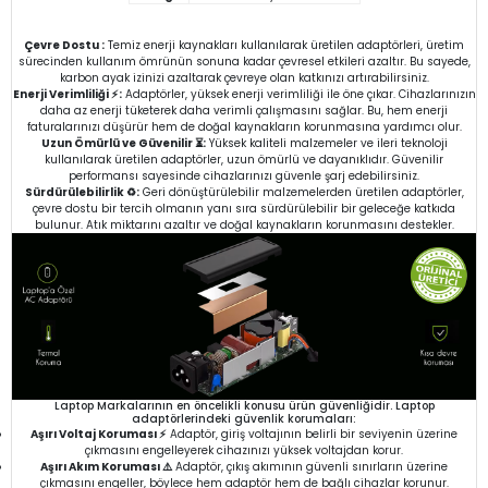
Çevre Dostu :
Temiz enerji kaynakları kullanılarak üretilen adaptörleri, üretim
sürecinden kullanım ömrünün sonuna kadar çevresel etkileri azaltır. Bu sayede,
karbon ayak izinizi azaltarak çevreye olan katkınızı artırabilirsiniz.
Enerji Verimliliği ⚡:
Adaptörler, yüksek enerji verimliliği ile öne çıkar. Cihazlarınızın
daha az enerji tüketerek daha verimli çalışmasını sağlar. Bu, hem enerji
faturalarınızı düşürür hem de doğal kaynakların korunmasına yardımcı olur.
Uzun Ömürlü ve Güvenilir ⏳:
Yüksek kaliteli malzemeler ve ileri teknoloji
kullanılarak üretilen adaptörler, uzun ömürlü ve dayanıklıdır. Güvenilir
performansı sayesinde cihazlarınızı güvenle şarj edebilirsiniz.
Sürdürülebilirlik ♻️:
Geri dönüştürülebilir malzemelerden üretilen adaptörler,
çevre dostu bir tercih olmanın yanı sıra sürdürülebilir bir geleceğe katkıda
bulunur. Atık miktarını azaltır ve doğal kaynakların korunmasını destekler.
Laptop Markalarının en öncelikli konusu ürün güvenliğidir. Laptop
adaptörlerindeki güvenlik korumaları:
Aşırı Voltaj Koruması ⚡
Adaptör, giriş voltajının belirli bir seviyenin üzerine
çıkmasını engelleyerek cihazınızı yüksek voltajdan korur.
Aşırı Akım Koruması ⚠️
Adaptör, çıkış akımının güvenli sınırların üzerine
çıkmasını engeller, böylece hem adaptör hem de bağlı cihazlar korunur.