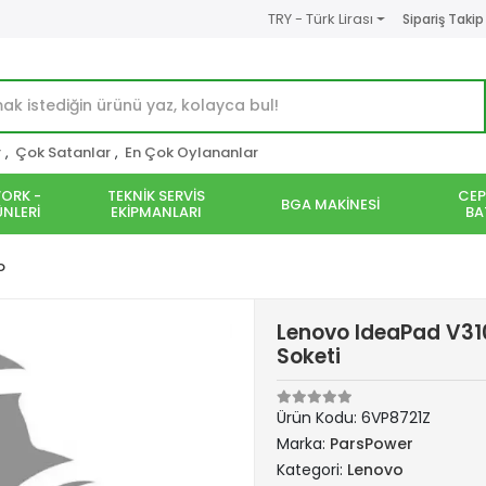
TRY - Türk Lirası
Sipariş Takip
r
,
Çok Satanlar
,
En Çok Oylananlar
ORK -
TEKNİK SERVİS
CEP
BGA MAKİNESİ
NLERİ
EKİPMANLARI
BA
o
Lenovo IdeaPad V31
Soketi
Ürün Kodu:
6VP8721Z
Marka:
ParsPower
Kategori:
Lenovo