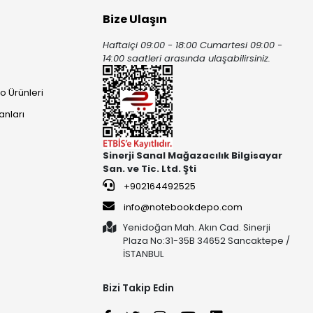
Bize Ulaşın
Haftaiçi 09:00 - 18:00 Cumartesi 09:00 -
ı
14:00 saatleri arasında ulaşabilirsiniz.
o Ürünleri
anları
Sinerji Sanal Mağazacılık Bilgisayar
San. ve Tic. Ltd. Şti
+902164492525
info@notebookdepo.com
Yenidoğan Mah. Akın Cad. Sinerji
Plaza No:31-35B 34652 Sancaktepe /
İSTANBUL
Bizi Takip Edin