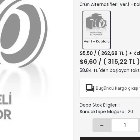
Ürün Alternatifleri: Ver.1 - Ka
Ver.1 - Kablolu
$5,50
/ ( 262,68 TL ) + K
$6,60
/ ( 315,22 TL 
58,84 TL 'den başlayan taksi
Bugünkü kargo çıkışı 
Depo Stok Bilgileri :
Sancaktepe Mağaza : 20