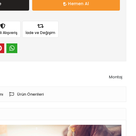
e
Hemen Al
 Alışveriş
İade ve Değişim
Montaj
mı
Ürün Önerileri