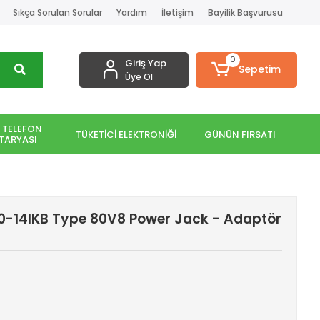
Sıkça Sorulan Sorular
Yardım
İletişim
Bayilik Başvurusu
0
Giriş Yap
Sepetim
Üye Ol
 TELEFON
TÜKETİCİ ELEKTRONİĞİ
GÜNÜN FIRSATI
TARYASI
0-14IKB Type 80V8 Power Jack - Adaptör