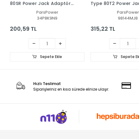
80SR Power Jack Adaptör
Type 80T2 Power Ja
Soketi
Adaptör Soketi
ParsPower
ParsPower
34P8K9N9
98144MJ8
200,59 TL
315,22 TL
Sepete Ekle
Sepete Ek
Hızlı Teslimat
Siparişleriniz en kısa sürede elinize ulaşır.