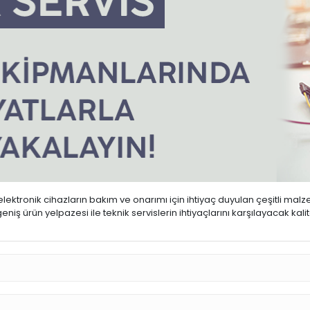
ktronik cihazların bakım ve onarımı için ihtiyaç duyulan çeşitli malz
iş ürün yelpazesi ile teknik servislerin ihtiyaçlarını karşılayacak kal