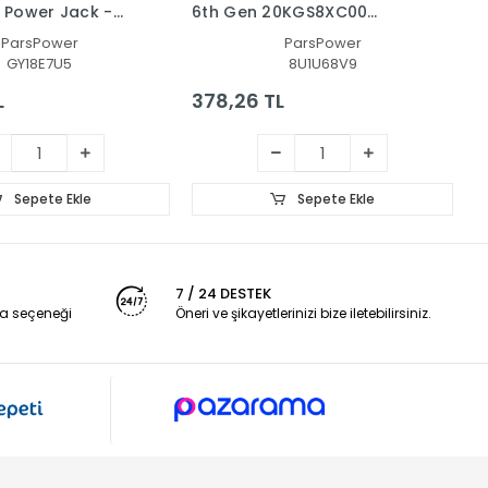
 Power Jack -
6th Gen 20KGS8XC00
2
keti
Type-C Adaptör Şarj Soketi
A
ParsPower
ParsPower
- Dc Power Jack
P
GY18E7U5
8U1U68V9
L
378,26 TL
2
Sepete Ekle
Sepete Ekle
7 / 24 DESTEK
a seçeneği
Öneri ve şikayetlerinizi bize iletebilirsiniz.