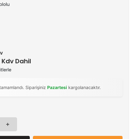
blolu
dv
) Kdv Dahil
tlerle
tamamlandı. Siparişiniz
Pazartesi
kargolanacaktır.