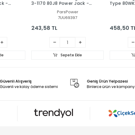
ck -
3-1170 80J8 Power Jack -
Type 80WK
Adaptör Soketi
Adaptör So
ParsPower
7UU69397
243,58 TL
458,50 T
le
Sepete Ekle
Güvenli Alışveriş
Geniş Ürün Yelpazesi
Güvenli ve kolay ödeme sistemi
Binlerce ürün ve kampany