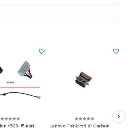
ion Y520-15IKBN
Lenovo ThinkPad X1 Carbon
L