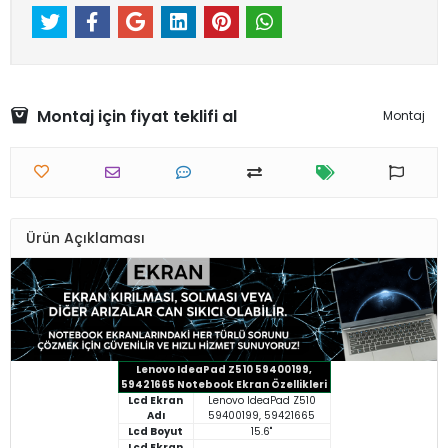
Montaj için fiyat teklifi al
Montaj
Ürün Açıklaması
Lenovo IdeaPad Z510 59400199,
59421665 Notebook Ekran Özellikleri
Lcd Ekran
Lenovo IdeaPad Z510
Adı
59400199, 59421665
Lcd Boyut
15.6"
Lcd Ekran