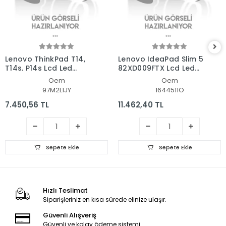
Lenovo ThinkPad T14,
Lenovo IdeaPad Slim 5
T14s, P14s Lcd Led
82XD009FTX Lcd Led
Ekran - Panel
Ekran - Panel
Oem
Oem
97M2L1JY
1644511O
7.450,56 TL
11.462,40 TL
Sepete Ekle
Sepete Ekle
Hızlı Teslimat
Siparişleriniz en kısa sürede elinize ulaşır.
Güvenli Alışveriş
Güvenli ve kolay ödeme sistemi