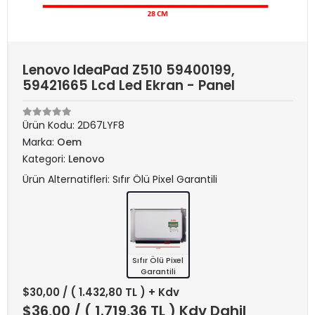
Lenovo IdeaPad Z510 59400199,
59421665 Lcd Led Ekran - Panel
Ürün Kodu:
2D67LYF8
Marka:
Oem
Kategori:
Lenovo
Ürün Alternatifleri: Sıfır Ölü Pixel Garantili
Sıfır Ölü Pixel
Garantili
$30,00
/ ( 1.432,80 TL ) + Kdv
$36,00
/ ( 1.719,36 TL ) Kdv Dahil