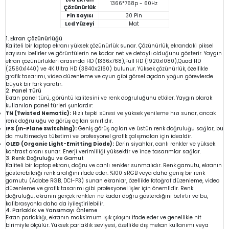
1366*768p - 60Hz
Çözünürlük
Pin Sayısı
30 Pin
Lcd Yüzeyi
Mat
1. Ekran Çözünürlüğü
Kaliteli bir laptop ekranı yüksek çözünürlük sunar. Çözünürlük, ekrandaki piksel
sayısını belirler ve görüntülerin ne kadar net ve detaylı olduğunu gösterir. Yaygın
ekran çözünürlükleri arasında HD (1366x768),Full HD (1920x1080),Quad HD
(2560x1440) ve 4K Ultra HD (3840x2160) bulunur. Yüksek çözünürlük, özellikle
grafik tasarımı, video düzenleme ve oyun gibi görsel açıdan yoğun görevlerde
büyük bir fark yaratır.
2. Panel Türü
Ekran panel türü, görüntü kalitesini ve renk doğruluğunu etkiler. Yaygın olarak
kullanılan panel türleri şunlardır:
TN (Twisted Nematic):
Hızlı tepki süresi ve yüksek yenileme hızı sunar, ancak
renk doğruluğu ve görüş açıları sınırlıdır.
IPS (In-Plane Switching):
Geniş görüş açıları ve üstün renk doğruluğu sağlar, bu
da multimedya tüketimi ve profesyonel grafik çalışmaları için idealdir.
OLED (Organic Light-Emitting Diode):
Derin siyahlar, canlı renkler ve yüksek
kontrast oranı sunar. Enerji verimliliği yüksektir ve ince tasarımlar sağlar.
3. Renk Doğruluğu ve Gamut
Kaliteli bir laptop ekranı, doğru ve canlı renkler sunmalıdır. Renk gamutu, ekranın
gösterebildiği renk aralığını ifade eder. %100 sRGB veya daha geniş bir renk
gamutu (Adobe RGB, DCI-P3) sunan ekranlar, özellikle fotoğraf düzenleme, video
düzenleme ve grafik tasarımı gibi profesyonel işler için önemlidir. Renk
doğruluğu, ekranın gerçek renkleri ne kadar doğru gösterdiğini belirtir ve bu,
kalibrasyonla daha da iyileştirilebilir.
4. Parlaklık ve Yansımayı Önleme
Ekran parlaklığı, ekranın maksimum ışık çıkışını ifade eder ve genellikle nit
birimiyle ölçülür. Yüksek parlaklık seviyesi, özellikle dış mekan kullanımı veya