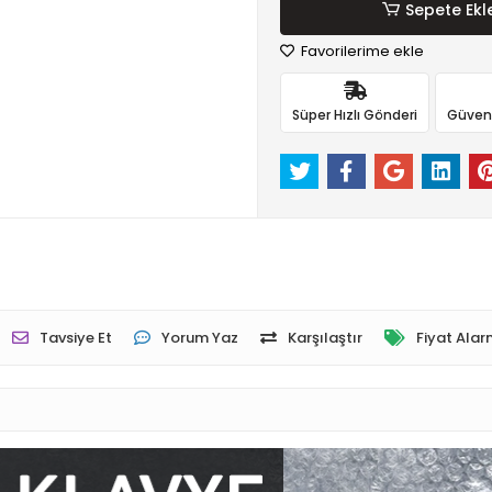
Sepete Ekl
Favorilerime ekle
Süper Hızlı Gönderi
Güvenli
Tavsiye Et
Yorum Yaz
Karşılaştır
Fiyat Alar