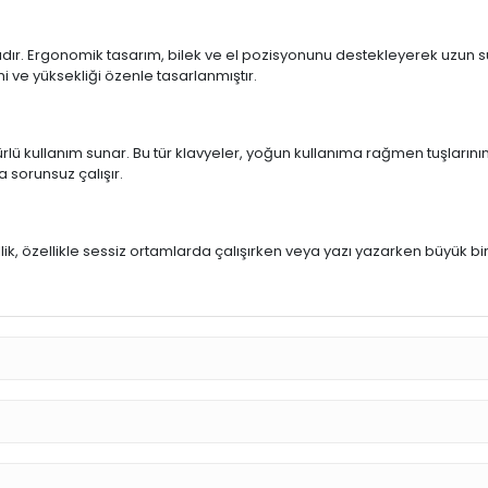
ıdır. Ergonomik tasarım, bilek ve el pozisyonunu destekleyerek uzun sür
mi ve yüksekliği özenle tasarlanmıştır.
rlü kullanım sunar. Bu tür klavyeler, yoğun kullanıma rağmen tuşlarının
a sorunsuz çalışır.
u
llik, özellikle sessiz ortamlarda çalışırken veya yazı yazarken büyük bi