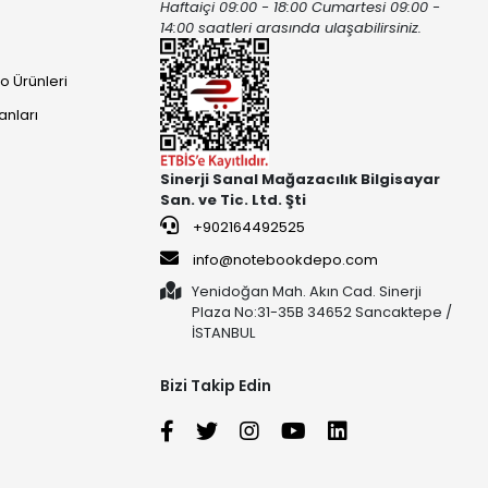
Haftaiçi 09:00 - 18:00 Cumartesi 09:00 -
ı
14:00 saatleri arasında ulaşabilirsiniz.
o Ürünleri
anları
Sinerji Sanal Mağazacılık Bilgisayar
San. ve Tic. Ltd. Şti
+902164492525
info@notebookdepo.com
Yenidoğan Mah. Akın Cad. Sinerji
Plaza No:31-35B 34652 Sancaktepe /
İSTANBUL
Bizi Takip Edin