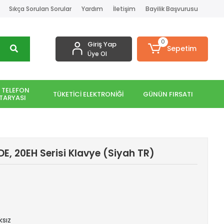
Sıkça Sorulan Sorular
Yardım
İletişim
Bayilik Başvurusu
0
Giriş Yap
Sepetim
Üye Ol
 TELEFON
TÜKETİCİ ELEKTRONİĞİ
GÜNÜN FIRSATI
TARYASI
E, 20EH Serisi Klavye (Siyah TR)
ksız