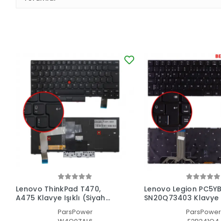
Lenovo ThinkPad T470,
Lenovo Legion PC5Y
A475 Klavye Işıklı (Siyah
SN20Q73403 Klavye I
TR)
(Siyah TR)
ParsPower
ParsPower