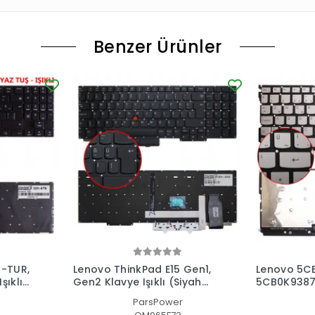
Benzer Ürünler
B-TUR,
Lenovo ThinkPad E15 Gen1,
Lenovo 5C
şıklı
Gen2 Klavye Işıklı (Siyah
5CB0K9387
TR)
Klavye (Güm
ParsPower