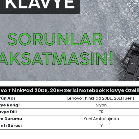
vo ThinkPad 20DE, 20EH Serisi Notebook Klavye Özelli
rün Adı
Lenovo ThinkPad 20DE, 20EH Serisi
vye Rengi
Siyah
avye Dili
TR
ye Durumu
Yeni Ambalajında
nti Süresi
1 Yıl