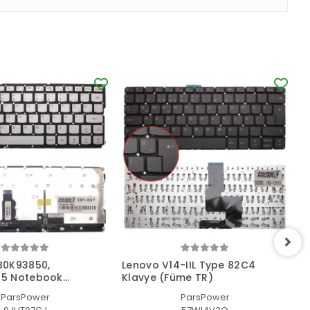
B0K93850,
Lenovo V14-IIL Type 82C4
N
5 Notebook
Klavye (Füme TR)
üş Işıklı TR)
ParsPower
ParsPower