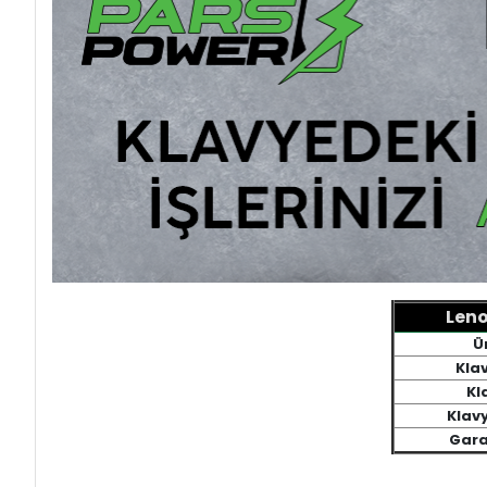
Leno
Ü
Kla
Kl
Klav
Gara