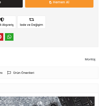
e
Hemen Al
 Alışveriş
İade ve Değişim
Montaj
mı
Ürün Önerileri