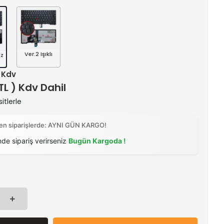
Ver.2 Işıklı
ız
+ Kdv
 TL ) Kdv Dahil
itlerle
ilen siparişlerde: AYNI GÜN KARGO!
nde sipariş verirseniz
Bugün Kargoda !