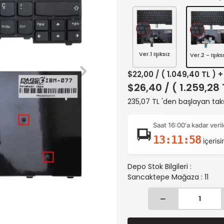
Ver.1 Işıksız
Ver.2 - Işıks
$22,00
/ ( 1.049,40 TL ) 
$26,40
/ ( 1.259,28
235,07 TL 'den başlayan taks
Saat 16:00'a kadar ver
13:11:57
içerisi
Depo Stok Bilgileri :
Sancaktepe Mağaza : 11