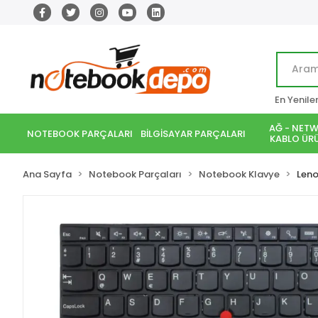
En Yenile
AĞ - NETW
NOTEBOOK PARÇALARI
BİLGİSAYAR PARÇALARI
KABLO ÜRÜ
Ana Sayfa
Notebook Parçaları
Notebook Klavye
Len