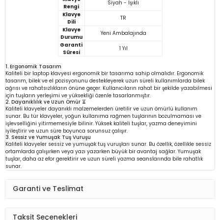
Siyah - Işıklı
Rengi
Klavye
TR
Dili
Klavye
Yeni Ambalajında
Durumu
Garanti
1 Yıl
Süresi
1. Ergonomik Tasarım
Kaliteli bir laptop klavyesi ergonomik bir tasarıma sahip olmalıdır. Ergonomik
tasarım, bilek ve el pozisyonunu destekleyerek uzun süreli kullanımlarda bilek
ağrısı ve rahatsızlıkların önüne geçer. Kullanıcıların rahat bir şekilde yazabilmesi
için tuşların yerleşimi ve yüksekliği özenle tasarlanmıştır.
2. Dayanıklılık ve Uzun Ömür ⏳
Kaliteli klavyeler dayanıklı malzemelerden üretilir ve uzun ömürlü kullanım
sunar. Bu tür klavyeler, yoğun kullanıma rağmen tuşlarının bozulmaması ve
işlevselliğini yitirmemesiyle bilinir. Yüksek kaliteli tuşlar, yazma deneyimini
iyileştirir ve uzun süre boyunca sorunsuz çalışır.
3. Sessiz ve Yumuşak Tuş Vuruşu
Kaliteli klavyeler sessiz ve yumuşak tuş vuruşları sunar. Bu özellik, özellikle sessiz
ortamlarda çalışırken veya yazı yazarken büyük bir avantaj sağlar. Yumuşak
tuşlar, daha az efor gerektirir ve uzun süreli yazma seanslarında bile rahatlık
sunar.
Garanti ve Teslimat
Taksit Seçenekleri