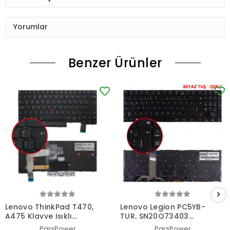
Yorumlar
Benzer Ürünler
Lenovo ThinkPad T470,
Lenovo Legion PC5YB-
A475 Klavye Işıklı
TUR, SN20Q73403
(Siyah TR)
Klavye Işıklı (Siyah TR)
ParsPower
ParsPower