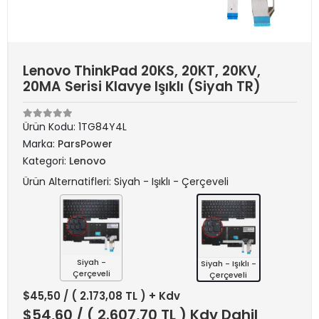
Lenovo ThinkPad 20KS, 20KT, 20KV,
20MA Serisi Klavye Işıklı (Siyah TR)
Ürün Kodu:
1TG84Y4L
Marka:
ParsPower
Kategori:
Lenovo
Ürün Alternatifleri: Siyah - Işıklı - Çerçeveli
Siyah -
Siyah - Işıklı -
Çerçeveli
Çerçeveli
$45,50
/ ( 2.173,08 TL ) + Kdv
$54,60
/ ( 2.607,70 TL ) Kdv Dahil