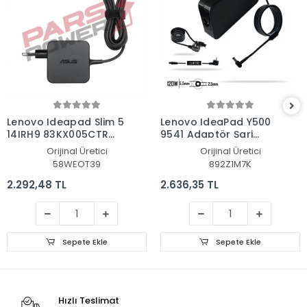
Lenovo Ideapad Slim 5
Lenovo IdeaPad Y500
14IRH9 83KX005CTR
9541 Adaptör Şarj
Adaptör Şarj Aleti-
Aleti-Cihazı
Orijinal Üretici
Orijinal Üretici
Cihazı
58WEOT39
892Z1M7K
2.292,48 TL
2.636,35 TL
Sepete Ekle
Sepete Ekle
Hızlı Teslimat