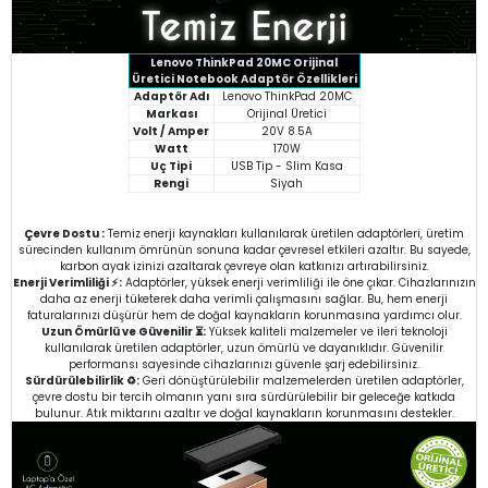
Lenovo ThinkPad 20MC
Orijinal
Üretici Notebook Adaptör Özellikleri
Adaptör Adı
Lenovo ThinkPad 20MC
Markası
Orijinal Üretici
Volt / Amper
20V 8.5A
Watt
170W
Uç Tipi
USB Tip - Slim Kasa
Rengi
Siyah
Çevre Dostu :
Temiz enerji kaynakları kullanılarak üretilen adaptörleri, üretim
sürecinden kullanım ömrünün sonuna kadar çevresel etkileri azaltır. Bu sayede,
karbon ayak izinizi azaltarak çevreye olan katkınızı artırabilirsiniz.
Enerji Verimliliği ⚡:
Adaptörler, yüksek enerji verimliliği ile öne çıkar. Cihazlarınızın
daha az enerji tüketerek daha verimli çalışmasını sağlar. Bu, hem enerji
faturalarınızı düşürür hem de doğal kaynakların korunmasına yardımcı olur.
Uzun Ömürlü ve Güvenilir ⏳:
Yüksek kaliteli malzemeler ve ileri teknoloji
kullanılarak üretilen adaptörler, uzun ömürlü ve dayanıklıdır. Güvenilir
performansı sayesinde cihazlarınızı güvenle şarj edebilirsiniz.
Sürdürülebilirlik ♻️:
Geri dönüştürülebilir malzemelerden üretilen adaptörler,
çevre dostu bir tercih olmanın yanı sıra sürdürülebilir bir geleceğe katkıda
bulunur. Atık miktarını azaltır ve doğal kaynakların korunmasını destekler.