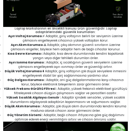
Laptop Markalarının en öncelikli konusu ürün güvenliğidir. Laptop
adaptörlerindeki güvenlik korumaları:
Aşırı Voltaj Koruması ⚡
Adaptör, giriş voltajının belirli bir seviyenin üzerine
çıkmasını engelleyerek cihazınızı yüksek voltajdan korur.
Aşırı Akım Koruması ⚠️
Adaptör, çıkış akımının güvenli sınırların üzerine
çıkmasını engeller, böylece hem adaptör hem de bağlı cihazlar korunur.
Kısa Devre Koruması :
Adaptör, kısa devre durumlarında kendini kapatarak
yangın veya diğer tehlikeli durumları önler.
Aşırı Isınma Koruması :
Adaptör, iç sıcaklığının güvenli seviyelerin üzerine
çıkmasını engelleyerek aşırı ısınmayı önler ve güvenliği artırır.
Düşük Voltaj Koruması ⬇️
Adaptör, giriş voltajının çok düşük seviyelere inmesini
engelleyerek stabil bir şarj sağlanmasına yardımcı olur.
Güç Dalgası Koruması :
Adaptör, ani güç dalgalanmalarına karşı cihazınızı
korur, böylece elektronik bileşenlerin zarar görmesini önler.
Yüksek Frekans Gürültü Filtresi :
Adaptör, yüksek frekanslı elektriksel gürültüyü
filtreleyerek cihazın düzgün çalışmasını sağlar ve parazitleri azaltır.
Yüksek Sıcaklık Algılayıcı Sensör :
Adaptör içindeki sensörler, yüksek sıcaklık
durumlarını algılayarak adaptörün kapanmasını ve soğumasını sağlar.
Düşük Akım Koruması :
Adaptör, çok düşük akım durumlarında kendini koruma
moduna alarak cihazın zarar görmesini önler.
Güç Yönetim Sistemi :
Adaptör, bağlı cihazın ihtiyacına göre güç dağılımını
optimize ederek enerji verimliliğini artırır ve cihazın ömrünü uzatır.