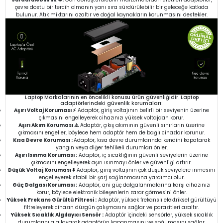
çevre dostu bir tercih olmanın yanı sıra sürdürülebilir bir geleceğe katkıda
bulunur. Atık miktarını azaltır ve doğal kaynakların korunmasını destekler.
Laptop Markalarının en öncelikli konusu ürün güvenliğidir. Laptop
adaptörlerindeki güvenlik korumaları:
Aşırı Voltaj Koruması ⚡
Adaptör, giriş voltajının belirli bir seviyenin üzerine
çıkmasını engelleyerek cihazınızı yüksek voltajdan korur.
Aşırı Akım Koruması ⚠️
Adaptör, çıkış akımının güvenli sınırların üzerine
çıkmasını engeller, böylece hem adaptör hem de bağlı cihazlar korunur.
Kısa Devre Koruması :
Adaptör, kısa devre durumlarında kendini kapatarak
yangın veya diğer tehlikeli durumları önler.
Aşırı Isınma Koruması :
Adaptör, iç sıcaklığının güvenli seviyelerin üzerine
çıkmasını engelleyerek aşırı ısınmayı önler ve güvenliği artırır.
Düşük Voltaj Koruması ⬇️
Adaptör, giriş voltajının çok düşük seviyelere inmesini
engelleyerek stabil bir şarj sağlanmasına yardımcı olur.
Güç Dalgası Koruması :
Adaptör, ani güç dalgalanmalarına karşı cihazınızı
korur, böylece elektronik bileşenlerin zarar görmesini önler.
Yüksek Frekans Gürültü Filtresi :
Adaptör, yüksek frekanslı elektriksel gürültüyü
filtreleyerek cihazın düzgün çalışmasını sağlar ve parazitleri azaltır.
Yüksek Sıcaklık Algılayıcı Sensör :
Adaptör içindeki sensörler, yüksek sıcaklık
durumlarını algılayarak adaptörün kapanmasını ve soğumasını sağlar.