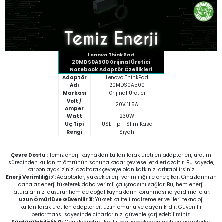
Lenovo ThinkPad
20MDS0A500
Orijinal Üretici
Notebook Adaptör Özellikleri
Adaptör
Lenovo ThinkPad
Adı
20MDS0A500
Markası
Orijinal Üretici
Volt /
20V 11.5A
Amper
Watt
230W
Uç Tipi
USB Tip - Slim Kasa
Rengi
Siyah
Çevre Dostu :
Temiz enerji kaynakları kullanılarak üretilen adaptörleri, üretim
sürecinden kullanım ömrünün sonuna kadar çevresel etkileri azaltır. Bu sayede,
karbon ayak izinizi azaltarak çevreye olan katkınızı artırabilirsiniz.
Enerji Verimliliği ⚡:
Adaptörler, yüksek enerji verimliliği ile öne çıkar. Cihazlarınızın
daha az enerji tüketerek daha verimli çalışmasını sağlar. Bu, hem enerji
faturalarınızı düşürür hem de doğal kaynakların korunmasına yardımcı olur.
Uzun Ömürlü ve Güvenilir ⏳:
Yüksek kaliteli malzemeler ve ileri teknoloji
kullanılarak üretilen adaptörler, uzun ömürlü ve dayanıklıdır. Güvenilir
performansı sayesinde cihazlarınızı güvenle şarj edebilirsiniz.
Sürdürülebilirlik ♻️:
Geri dönüştürülebilir malzemelerden üretilen adaptörler,