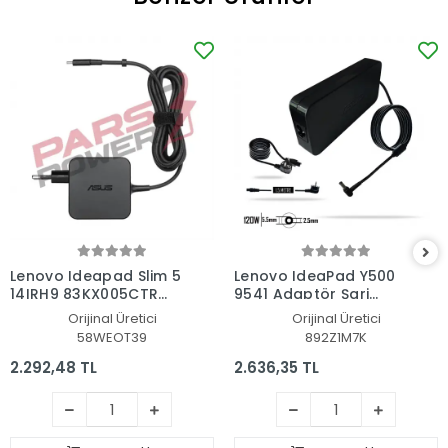
Lenovo Ideapad Slim 5
Lenovo IdeaPad Y500
14IRH9 83KX005CTR
9541 Adaptör Şarj
Adaptör Şarj Aleti-
Aleti-Cihazı
Orijinal Üretici
Orijinal Üretici
Cihazı
58WEOT39
892Z1M7K
2.292,48 TL
2.636,35 TL