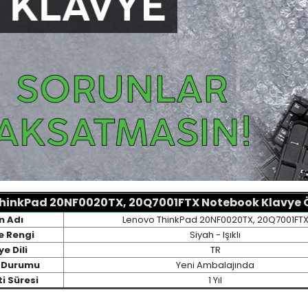
hinkPad 20NF0020TX, 20Q7001FTX Notebook Klavye Öz
n Adı
Lenovo ThinkPad 20NF0020TX, 20Q7001FT
e Rengi
Siyah - Işıklı
ye Dili
TR
 Durumu
Yeni Ambalajında
i Süresi
1 Yıl