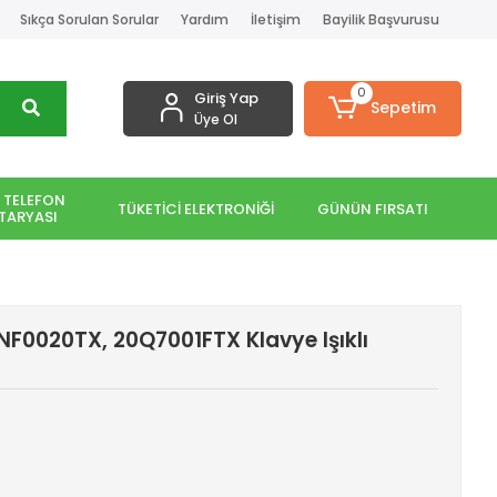
Sıkça Sorulan Sorular
Yardım
İletişim
Bayilik Başvurusu
0
Giriş Yap
Sepetim
Üye Ol
 TELEFON
TÜKETİCİ ELEKTRONİĞİ
GÜNÜN FIRSATI
TARYASI
F0020TX, 20Q7001FTX Klavye Işıklı