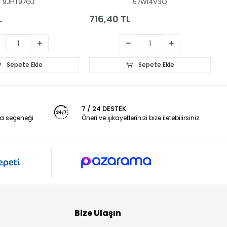
9JHT97GJ
57WI4V3Q
L
716,40 TL
4
Sepete Ekle
Sepete Ekle
7 / 24 DESTEK
a seçeneği
Öneri ve şikayetlerinizi bize iletebilirsiniz.
Bize Ulaşın