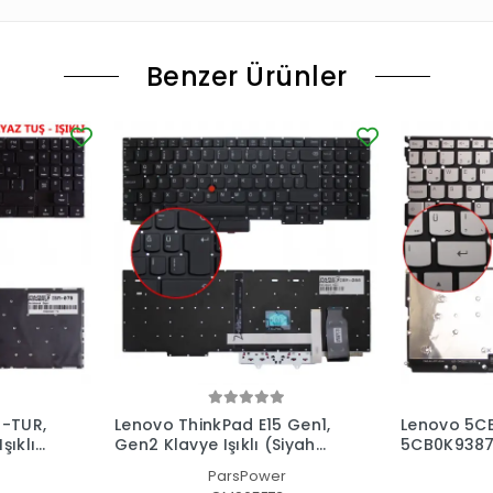
Benzer Ürünler
B-TUR,
Lenovo ThinkPad E15 Gen1,
Lenovo 5C
şıklı
Gen2 Klavye Işıklı (Siyah
5CB0K9387
TR)
Klavye (Güm
ParsPower