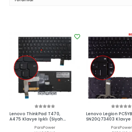
Lenovo ThinkPad T470,
Lenovo Legion PC5Y
A475 Klavye Işıklı (Siyah
SN20Q73403 Klavye I
TR)
(Siyah TR)
ParsPower
ParsPower