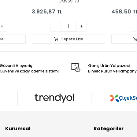
OM965F73
3.925,87 TL
458,50 T
le
Sepete Ekle
Güvenli Alışveriş
Geniş Ürün Yelpazesi
Güvenli ve kolay ödeme sistemi
Binlerce ürün ve kampany
Kurumsal
Kategoriler