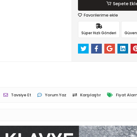
Sepete Ekl
Favorilerime ekle
Süper Hızlı Gönderi
Güvenli
Tavsiye Et
Yorum Yaz
Karşılaştır
Fiyat Alar