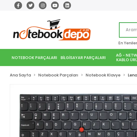
En Yenile
AĞ - NETW
NOTEBOOK PARÇALARI
BİLGİSAYAR PARÇALARI
KABLO ÜRÜ
Ana Sayfa
Notebook Parçaları
Notebook Klavye
Len