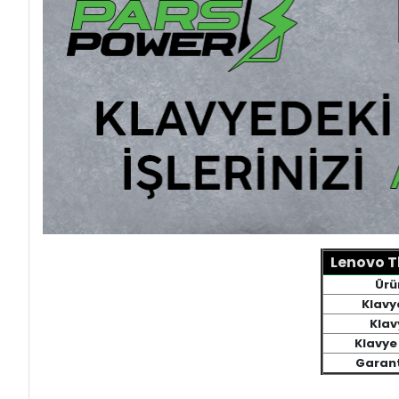
Lenovo T
Ürü
Klavy
Klav
Klavye
Garant