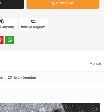
e
Hemen Al
 Alışveriş
İade ve Değişim
Montaj
mı
Ürün Önerileri