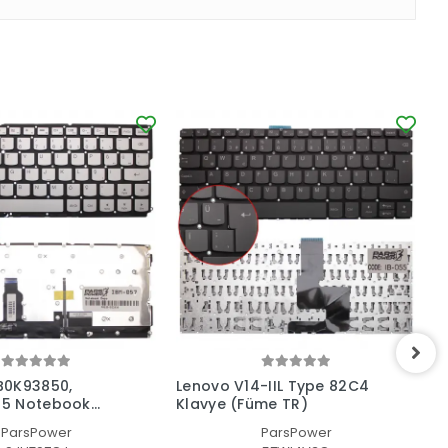
B0K93850,
Lenovo V14-IIL Type 82C4
N
5 Notebook
Klavye (Füme TR)
üş Işıklı TR)
ParsPower
ParsPower