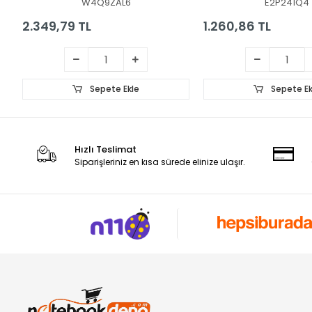
W4Q9ZAL6
E2P241Q4
2.349,79 TL
1.260,86 TL
Sepete Ekle
Sepete Ek
Hızlı Teslimat
Siparişleriniz en kısa sürede elinize ulaşır.