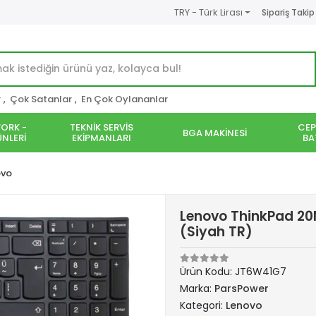
TRY - Türk Lirası
Sipariş Takip
r
,
Çok Satanlar
,
En Çok Oylananlar
ORK -
TEKNİK SERVİS
CEP
BGA MAKİNESİ
NLERİ
EKİPMANLARI
BA
ovo
Lenovo ThinkPad 20N
(Siyah TR)
Ürün Kodu:
JT6W41G7
Marka:
ParsPower
Kategori:
Lenovo