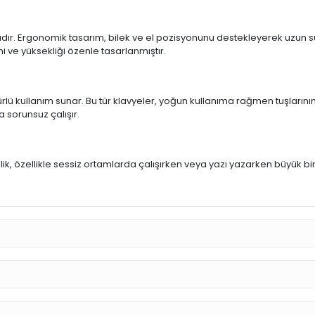
ıdır. Ergonomik tasarım, bilek ve el pozisyonunu destekleyerek uzun sür
mi ve yüksekliği özenle tasarlanmıştır.
rlü kullanım sunar. Bu tür klavyeler, yoğun kullanıma rağmen tuşlarının
a sorunsuz çalışır.
u
llik, özellikle sessiz ortamlarda çalışırken veya yazı yazarken büyük bi