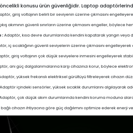
öncelikli konusu ürün güvenliğidir. Laptop adaptörlerind
ptör, giriş voltajının belirli bir seviyenin üzerine çıkmasını engelleyer
ıkış akımının güvenli sınırların üzerine çıkmasını engeller, böylece 
 :
Adaptör, kısa devre durumlarında kendini kapatarak yangın veya diğ
ör, iç sıcaklığının güvenli seviyelerin üzerine çıkmasını engelleyerek aşı
ptör, giriş voltajının çok düşük seviyelere inmesini engelleyerek stabi
tör, ani güç dalgalanmalarına karşı cihazınızı korur, böylece elektron
daptör, yüksek frekanslı elektriksel gürültüyü filtreleyerek cihazın düz
Adaptör içindeki sensörler, yüksek sıcaklık durumlarını algılayarak 
Adaptör, çok düşük akım durumlarında kendini koruma moduna alarak
bağlı cihazın ihtiyacına göre güç dağılımını optimize ederek enerji verim