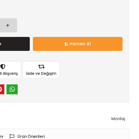
e
Hemen Al
 Alışveriş
İade ve Değişim
Montaj
mı
Ürün Önerileri