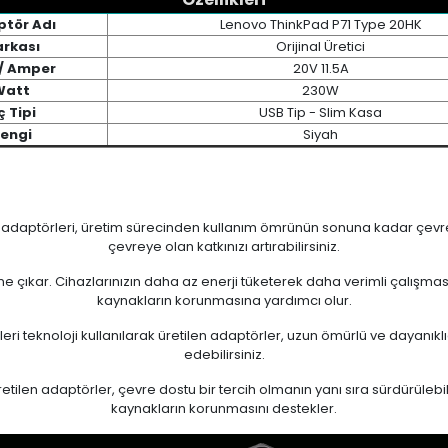
tör Adı
Lenovo ThinkPad P71 Type 20HK
rkası
Orijinal Üretici
 / Amper
20V 11.5A
Watt
230W
ç Tipi
USB Tip - Slim Kasa
engi
Siyah
n adaptörleri, üretim sürecinden kullanım ömrünün sonuna kadar çevrese
çevreye olan katkınızı artırabilirsiniz.
 öne çıkar. Cihazlarınızın daha az enerji tüketerek daha verimli çalışma
kaynakların korunmasına yardımcı olur.
eri teknoloji kullanılarak üretilen adaptörler, uzun ömürlü ve dayanıkl
edebilirsiniz.
ilen adaptörler, çevre dostu bir tercih olmanın yanı sıra sürdürülebili
kaynakların korunmasını destekler.