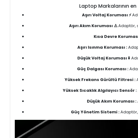
Laptop Markalarının en 
Aşırı Voltaj Koruması ⚡
Ada
Aşırı Akım Koruması ⚠️
Adaptör, ç
Kısa Devre Koruması
Aşırı Isınma Koruması :
Adapt
Düşük Voltaj Koruması ⬇️
Ada
Güç Dalgası Koruması :
Adap
Yüksek Frekans Gürültü Filtresi :
A
Yüksek Sıcaklık Algılayıcı Sensör :
Düşük Akım Koruması :
Güç Yönetim Sistemi :
Adaptör, 