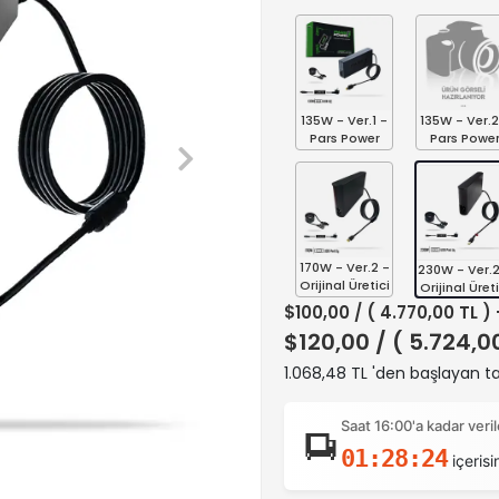
135W - Ver.1 -
135W - Ver.2
Pars Power
Pars Powe
170W - Ver.2 -
230W - Ver.2
Orijinal Üretici
Orijinal Üreti
$100,00
/ ( 4.770,00 TL )
$120,00
/ ( 5.724,0
1.068,48 TL 'den başlayan ta
Saat 16:00'a kadar ver
01:28:23
içerisi