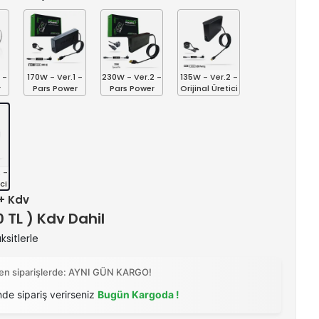
 -
170W - Ver.1 -
230W - Ver.2 -
135W - Ver.2 -
r
Pars Power
Pars Power
Orijinal Üretici
 -
ci
 + Kdv
0 TL ) Kdv Dahil
ksitlerle
ilen siparişlerde: AYNI GÜN KARGO!
nde sipariş verirseniz
Bugün Kargoda !