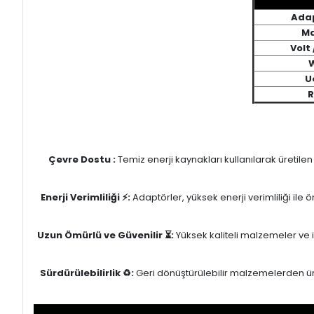
Adap
Ma
Volt
U
R
Çevre Dostu :
Temiz enerji kaynakları kullanılarak üretile
Enerji Verimliliği ⚡:
Adaptörler, yüksek enerji verimliliği ile
Uzun Ömürlü ve Güvenilir ⏳:
Yüksek kaliteli malzemeler ve il
Sürdürülebilirlik ♻️:
Geri dönüştürülebilir malzemelerden üret