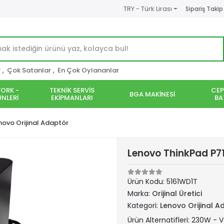
TRY - Türk Lirası
Sipariş Takip
r
,
Çok Satanlar
,
En Çok Oylananlar
ORK -
TEKNİK SERVİS
CEP
BGA MAKİNESİ
NLERİ
EKİPMANLARI
BA
novo Orijinal Adaptör
Lenovo ThinkPad P71
Ürün Kodu:
5161WD1T
Marka:
Orijinal Üretici
Kategori:
Lenovo Orijinal A
Ürün Alternatifleri: 230W - Ve