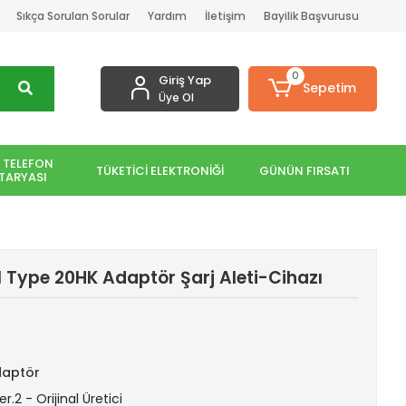
Sıkça Sorulan Sorular
Yardım
İletişim
Bayilik Başvurusu
0
Giriş Yap
Sepetim
Üye Ol
 TELEFON
TÜKETİCİ ELEKTRONİĞİ
GÜNÜN FIRSATI
TARYASI
 Type 20HK Adaptör Şarj Aleti-Cihazı
daptör
r.2 - Orijinal Üretici