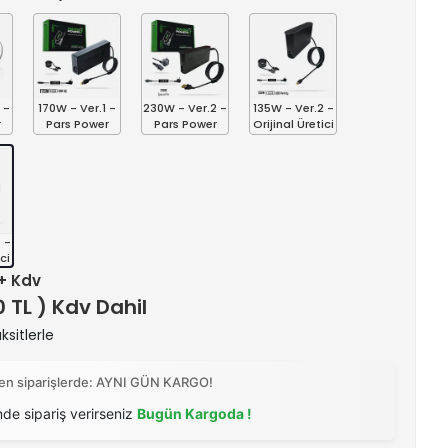
 -
170W - Ver.1 -
230W - Ver.2 -
135W - Ver.2 -
r
Pars Power
Pars Power
Orijinal Üretici
 -
ci
 + Kdv
0 TL ) Kdv Dahil
ksitlerle
ilen siparişlerde: AYNI GÜN KARGO!
nde sipariş verirseniz
Bugün Kargoda !