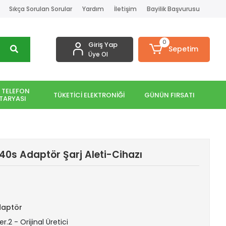
Sıkça Sorulan Sorular
Yardım
İletişim
Bayilik Başvurusu
0
Giriş Yap
Sepetim
Üye Ol
 TELEFON
TÜKETİCİ ELEKTRONİĞİ
GÜNÜN FIRSATI
TARYASI
0s Adaptör Şarj Aleti-Cihazı
daptör
r.2 - Orijinal Üretici