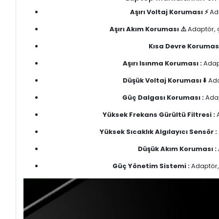
Aşırı Voltaj Koruması ⚡
Ada
Aşırı Akım Koruması ⚠️
Adaptör, ç
Kısa Devre Koruması
Aşırı Isınma Koruması :
Adapt
Düşük Voltaj Koruması ⬇️
Ada
Güç Dalgası Koruması :
Adap
Yüksek Frekans Gürültü Filtresi :
A
Yüksek Sıcaklık Algılayıcı Sensör :
Düşük Akım Koruması :
Güç Yönetim Sistemi :
Adaptör, 