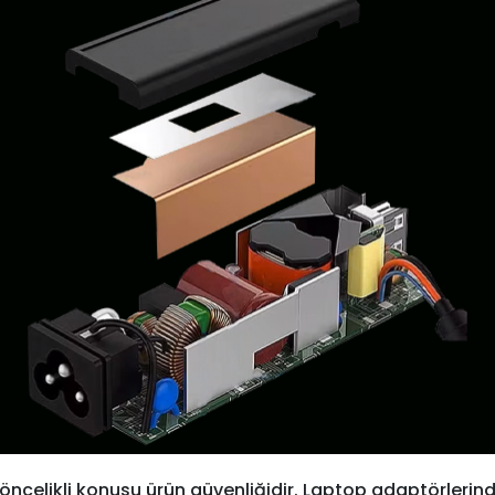
öncelikli konusu ürün güvenliğidir. Laptop adaptörlerind