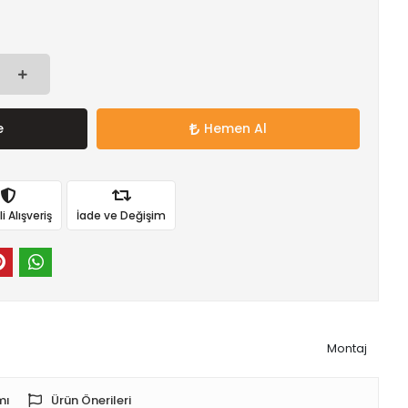
e
Hemen Al
 Alışveriş
İade ve Değişim
Montaj
mı
Ürün Önerileri