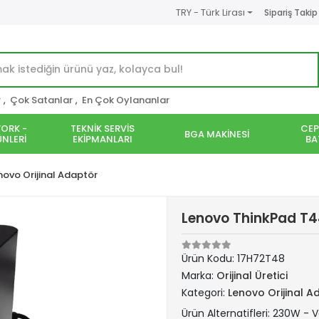
TRY - Türk Lirası
Sipariş Takip
r
,
Çok Satanlar
,
En Çok Oylananlar
ORK -
TEKNİK SERVİS
CEP
BGA MAKİNESİ
NLERİ
EKİPMANLARI
BA
novo Orijinal Adaptör
Lenovo ThinkPad T44
Ürün Kodu:
17H72T48
Marka:
Orijinal Üretici
Kategori:
Lenovo Orijinal A
Ürün Alternatifleri: 230W - Ve