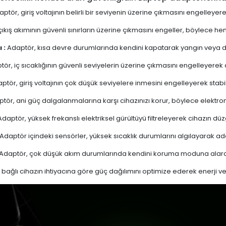
ptör, giriş voltajının belirli bir seviyenin üzerine çıkmasını engelleyer
ıkış akımının güvenli sınırların üzerine çıkmasını engeller, böylece 
 :
Adaptör, kısa devre durumlarında kendini kapatarak yangın veya diğ
ör, iç sıcaklığının güvenli seviyelerin üzerine çıkmasını engelleyerek aşı
ptör, giriş voltajının çok düşük seviyelere inmesini engelleyerek stabi
tör, ani güç dalgalanmalarına karşı cihazınızı korur, böylece elektron
daptör, yüksek frekanslı elektriksel gürültüyü filtreleyerek cihazın düz
Adaptör içindeki sensörler, yüksek sıcaklık durumlarını algılayarak 
Adaptör, çok düşük akım durumlarında kendini koruma moduna alarak
bağlı cihazın ihtiyacına göre güç dağılımını optimize ederek enerji verim