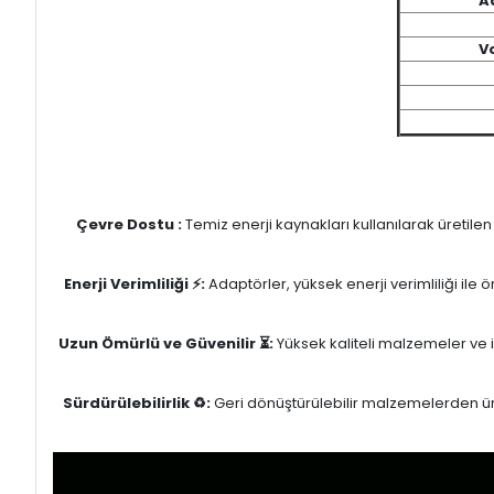
A
V
Çevre Dostu :
Temiz enerji kaynakları kullanılarak üretile
Enerji Verimliliği ⚡:
Adaptörler, yüksek enerji verimliliği ile
Uzun Ömürlü ve Güvenilir ⏳:
Yüksek kaliteli malzemeler ve il
Sürdürülebilirlik ♻️:
Geri dönüştürülebilir malzemelerden üret