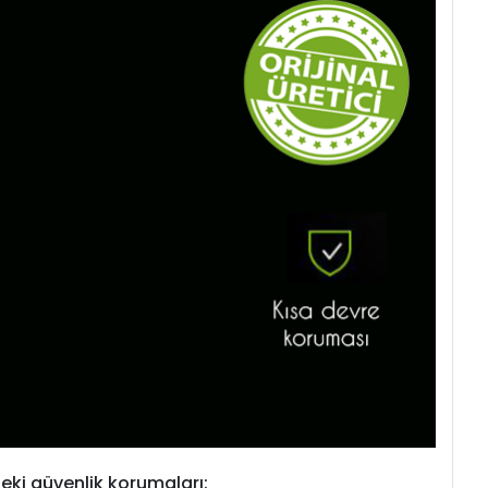
eki güvenlik korumaları: