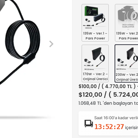
135W - Ver.1 -
135W - Ver.2
Pars Power
Pars Powe
170W - Ver.2 -
230W - Ver.2
Orijinal Üretici
Orijinal Üreti
$100,00
/ ( 4.770,00 TL )
$120,00
/ ( 5.724,0
1.068,48 TL 'den başlayan ta
Saat 16:00'a kadar ver
13:52:26
içerisi