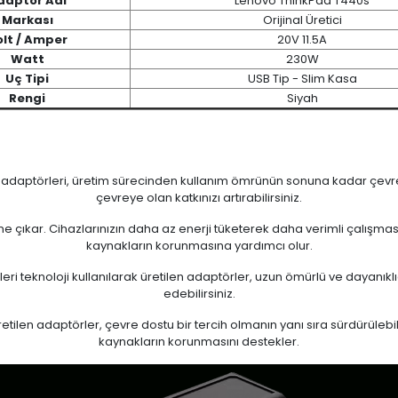
daptör Adı
Lenovo ThinkPad T440s
Markası
Orijinal Üretici
olt / Amper
20V 11.5A
Watt
230W
Uç Tipi
USB Tip - Slim Kasa
Rengi
Siyah
n adaptörleri, üretim sürecinden kullanım ömrünün sonuna kadar çevrese
çevreye olan katkınızı artırabilirsiniz.
 öne çıkar. Cihazlarınızın daha az enerji tüketerek daha verimli çalışma
kaynakların korunmasına yardımcı olur.
eri teknoloji kullanılarak üretilen adaptörler, uzun ömürlü ve dayanıkl
edebilirsiniz.
ilen adaptörler, çevre dostu bir tercih olmanın yanı sıra sürdürülebili
kaynakların korunmasını destekler.