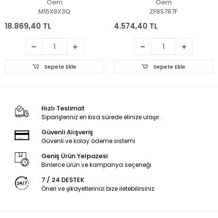
Oem
Oem
Led Ekran Panel Set
Panel
M15X8X3Q
ZF8S787F
18.869,40 TL
4.574,40 TL
Sepete Ekle
Sepete Ekle
Hızlı Teslimat
Siparişleriniz en kısa sürede elinize ulaşır.
Güvenli Alışveriş
Güvenli ve kolay ödeme sistemi
Geniş Ürün Yelpazesi
Binlerce ürün ve kampanya seçeneği
7 / 24 DESTEK
Öneri ve şikayetlerinizi bize iletebilirsiniz.