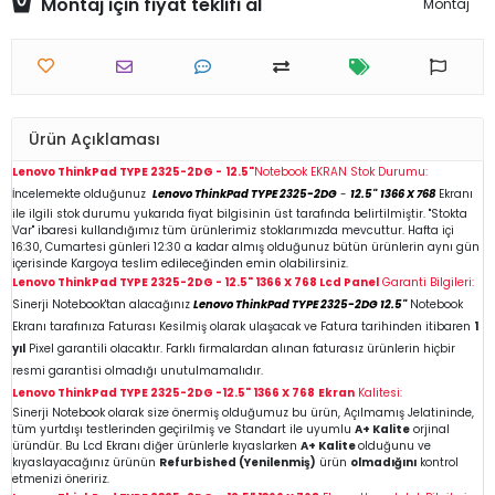
Montaj için fiyat teklifi al
Montaj
Ürün Açıklaması
Lenovo ThinkPad TYPE 2325-2DG -
12.5"
Notebook EKRAN Stok Durumu:
İncelemekte olduğunuz
Lenovo ThinkPad TYPE 2325-2DG
-
12.5"
1366 X 768
Ekranı
ile ilgili stok durumu yukarıda fiyat bilgisinin üst tarafında belirtilmiştir. "Stokta
Var" ibaresi kullandığımız tüm ürünlerimiz stoklarımızda mevcuttur. Hafta içi
16:30, Cumartesi günleri 12:30 a kadar almış olduğunuz bütün ürünlerin aynı gün
içerisinde Kargoya teslim edileceğinden emin
olabilirsiniz.
Lenovo ThinkPad TYPE 2325-2DG -
12.5"
1366 X 768
Lcd Panel
Garanti Bilgileri:
Sinerji Notebook'tan alacağınız
Lenovo ThinkPad TYPE 2325-2DG
12.5"
Notebook
Ekranı tarafınıza Faturası Kesilmiş olarak ulaşacak ve Fatura tarihinden itibaren
1
yıl
Pixel garantili olacaktır. Farklı firmalardan alınan faturasız ürünlerin hiçbir
resmi garantisi olmadığı unutulmamalıdır.
Lenovo ThinkPad TYPE 2325-2DG -
12.5"
1366 X 768
Ekran
Kalitesi:
Sinerji Notebook olarak size önermiş olduğumuz bu ürün, Açılmamış Jelatininde,
tüm yurtdışı testlerinden geçirilmiş ve Standart ile uyumlu
A+ Kalite
orjinal
üründür. Bu Lcd Ekranı diğer ürünlerle kıyaslarken
A+ Kalite
olduğunu ve
kıyaslayacağınız ürünün
Refurbished (Yenilenmiş)
ürün
olmadığını
kontrol
etmenizi öneririz.