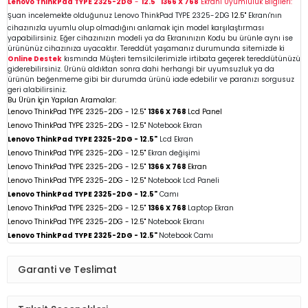
Lenovo ThinkPad TYPE 2325-2DG
-
12.5"
1366 X 768
Ekranı Uyumluluk Bilgileri:
Şuan incelemekte olduğunuz Lenovo ThinkPad TYPE 2325-2DG
12.5"
Ekranı'nın
cihazınızla uyumlu olup olmadığını anlamak için model karşılaştırması
yapabilirsiniz. Eğer cihazınızın modeli ya da Ekranınızın Kodu bu ürünle aynı ise
ürününüz cihazınıza uyacaktır. Tereddüt yaşamanız durumunda sitemizde ki
Online Destek
kısmında Müşteri temsilcilerimizle irtibata geçerek tereddütünüzü
giderebilirsiniz. Ürünü aldıktan sonra dahi herhangi bir uyumsuzluk ya da
ürünün beğenmeme gibi bir durumda ürünü iade edebilir ve paranızı sorgusuz
geri alabilirsiniz.
Bu Ürün İçin Yapılan Aramalar:
Lenovo ThinkPad TYPE 2325-2DG -
12.5"
1366 X 768
Lcd Panel
Lenovo ThinkPad TYPE 2325-2DG - 12.5"
Notebook Ekran
Lenovo ThinkPad TYPE 2325-2DG -
12.5"
Lcd Ekran
Lenovo ThinkPad TYPE 2325-2DG
-
12.5"
Ekran değişimi
Lenovo ThinkPad TYPE 2325-2DG - 12.5"
1366 X 768
Ekran
Lenovo ThinkPad TYPE 2325-2DG -
12.5"
Notebook Lcd Paneli
Lenovo ThinkPad TYPE 2325-2DG -
12.5"
Camı
Lenovo ThinkPad TYPE 2325-2DG -
12.5"
1366 X 768
Laptop Ekran
Lenovo ThinkPad TYPE 2325-2DG - 12.5"
Notebook
Ekranı
Lenovo ThinkPad TYPE 2325-2DG - 12.5"
Notebook
Camı
Garanti ve Teslimat