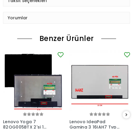
Taksit Seçenekleri
Yorumlar
Benzer Ürünler
Lenovo Yoga 7
Lenovo IdeaPad
82QG005BTX 2'si 1
Gaming 3 16IAH7 Type
Arada Dokunmatik +
82SA Lcd Led Ekran -