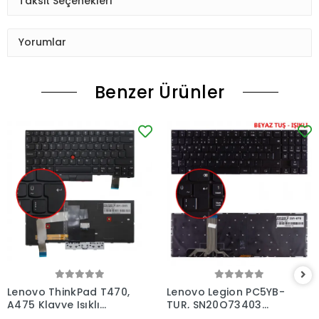
Taksit Seçenekleri
Yorumlar
Benzer Ürünler
Lenovo ThinkPad T470,
Lenovo Legion PC5YB-
A475 Klavye Işıklı
TUR, SN20Q73403
(Siyah TR)
Klavye Işıklı (Siyah TR)