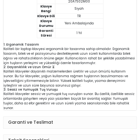
20A7S02M00
Klavye
Siyah
Rengi
Klavye Dili
TR
Klavye
Yeni Ambalajında
Durumu
Garanti
1 Yıl
Süresi
1. Ergonomik Tasarım
Kaliteli bir laptop klavyesi ergonomik bir tasarıma sahip olmalıdır. Ergonomik
tasarım, bilek ve el pozisyonunu destekleyerek uzun süreli kullanımlarda bilek
ağrısı ve rahatsızlıkların önüne geçer. Kullanıcıların rahat bir şekilde yazabilmesi
için tuşların yerleşimi ve yüksekliği özenle tasarlanmıştır.
2. Dayanıklılık ve Uzun Ömür ⏳
Kaliteli klavyeler dayanıklı malzemelerden üretilir ve uzun ömürlü kullanım
sunar. Bu tür klavyeler, yoğun kullanıma rağmen tuşlarının bozulmaması ve
işlevselliğini yitirmemesiyle bilinir. Yüksek kaliteli tuşlar, yazma deneyimini
iyileştirir ve uzun süre boyunca sorunsuz çalışır.
3. Sessiz ve Yumuşak Tuş Vuruşu
Kaliteli klavyeler sessiz ve yumuşak tuş vuruşları sunar. Bu özellik, özellikle sessiz
ortamlarda çalışırken veya yazı yazarken büyük bir avantaj sağlar. Yumuşak
tuşlar, daha az efor gerektirir ve uzun süreli yazma seanslarında bile rahatlık
sunar.
Garanti ve Teslimat