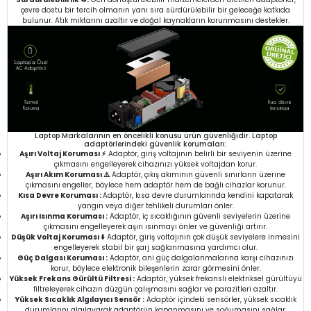
çevre dostu bir tercih olmanın yanı sıra sürdürülebilir bir geleceğe katkıda
bulunur. Atık miktarını azaltır ve doğal kaynakların korunmasını destekler.
Laptop Markalarının en öncelikli konusu ürün güvenliğidir. Laptop
adaptörlerindeki güvenlik korumaları:
Aşırı Voltaj Koruması ⚡
Adaptör, giriş voltajının belirli bir seviyenin üzerine
çıkmasını engelleyerek cihazınızı yüksek voltajdan korur.
Aşırı Akım Koruması ⚠️
Adaptör, çıkış akımının güvenli sınırların üzerine
çıkmasını engeller, böylece hem adaptör hem de bağlı cihazlar korunur.
Kısa Devre Koruması :
Adaptör, kısa devre durumlarında kendini kapatarak
yangın veya diğer tehlikeli durumları önler.
Aşırı Isınma Koruması :
Adaptör, iç sıcaklığının güvenli seviyelerin üzerine
çıkmasını engelleyerek aşırı ısınmayı önler ve güvenliği artırır.
Düşük Voltaj Koruması ⬇️
Adaptör, giriş voltajının çok düşük seviyelere inmesini
engelleyerek stabil bir şarj sağlanmasına yardımcı olur.
Güç Dalgası Koruması :
Adaptör, ani güç dalgalanmalarına karşı cihazınızı
korur, böylece elektronik bileşenlerin zarar görmesini önler.
Yüksek Frekans Gürültü Filtresi :
Adaptör, yüksek frekanslı elektriksel gürültüyü
filtreleyerek cihazın düzgün çalışmasını sağlar ve parazitleri azaltır.
Yüksek Sıcaklık Algılayıcı Sensör :
Adaptör içindeki sensörler, yüksek sıcaklık
durumlarını algılayarak adaptörün kapanmasını ve soğumasını sağlar.