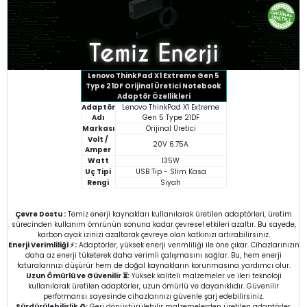
Lenovo ThinkPad X1 Extreme Gen 5
Type 21DF
Orijinal Üretici Notebook
Adaptör Özellikleri
Adaptör
Lenovo ThinkPad X1 Extreme
Adı
Gen 5 Type 21DF
Markası
Orijinal Üretici
Volt /
20V 6.75A
Amper
Watt
135W
Uç Tipi
USB Tip - Slim Kasa
Rengi
Siyah
Çevre Dostu :
Temiz enerji kaynakları kullanılarak üretilen adaptörleri, üretim
sürecinden kullanım ömrünün sonuna kadar çevresel etkileri azaltır. Bu sayede,
karbon ayak izinizi azaltarak çevreye olan katkınızı artırabilirsiniz.
Enerji Verimliliği ⚡:
Adaptörler, yüksek enerji verimliliği ile öne çıkar. Cihazlarınızın
daha az enerji tüketerek daha verimli çalışmasını sağlar. Bu, hem enerji
faturalarınızı düşürür hem de doğal kaynakların korunmasına yardımcı olur.
Uzun Ömürlü ve Güvenilir ⏳:
Yüksek kaliteli malzemeler ve ileri teknoloji
kullanılarak üretilen adaptörler, uzun ömürlü ve dayanıklıdır. Güvenilir
performansı sayesinde cihazlarınızı güvenle şarj edebilirsiniz.
Sürdürülebilirlik ♻️:
Geri dönüştürülebilir malzemelerden üretilen adaptörler,