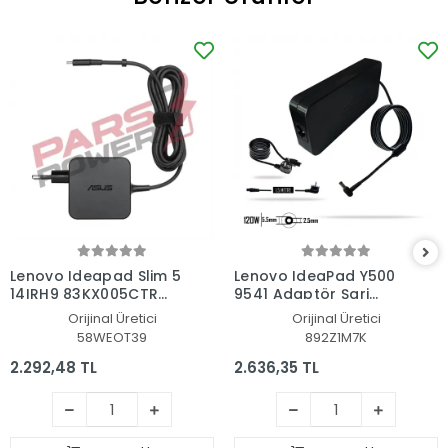
Lenovo Ideapad Slim 5
Lenovo IdeaPad Y500
14IRH9 83KX005CTR
9541 Adaptör Şarj
Adaptör Şarj Aleti-
Aleti-Cihazı
Orijinal Üretici
Orijinal Üretici
Cihazı
58WEOT39
892Z1M7K
2.292,48 TL
2.636,35 TL