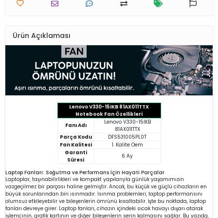
Ürün Açıklaması
Lenovo V330-15IKB 81AX011TTX
Notebook Fan Özellikleri
Lenovo V330-15IKB
Fanı Adı
81AX011TTX
Parça Kodu
DFS531005PL0T
Fan Kalitesi
1. Kalite Oem
Garanti
6 Ay
Süresi
Laptop Fanları: Soğutma ve Performans İçin Hayati Parçalar
Laptoplar, taşınabilirlikleri ve kompakt yapılarıyla günlük yaşamımızın
vazgeçilmez bir parçası haline gelmiştir. Ancak, bu küçük ve güçlü cihazların en
büyük sorunlarından biri ısınmadır. Isınma problemleri, laptop performansını
olumsuz etkileyebilir ve bileşenlerin ömrünü kısaltabilir. İşte bu noktada, laptop
fanları devreye girer. Laptop fanları, cihazın içindeki sıcak havayı dışarı atarak
işlemcinin, grafik kartının ve diğer bileşenlerin serin kalmasını sağlar. Bu yazıda,