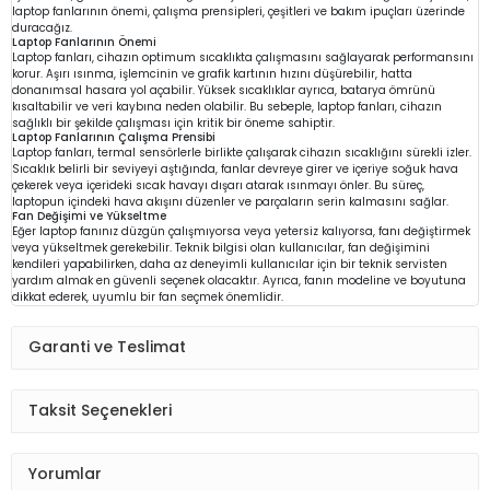
laptop fanlarının önemi, çalışma prensipleri, çeşitleri ve bakım ipuçları üzerinde
duracağız.
Laptop Fanlarının Önemi
Laptop fanları, cihazın optimum sıcaklıkta çalışmasını sağlayarak performansını
korur. Aşırı ısınma, işlemcinin ve grafik kartının hızını düşürebilir, hatta
donanımsal hasara yol açabilir. Yüksek sıcaklıklar ayrıca, batarya ömrünü
kısaltabilir ve veri kaybına neden olabilir. Bu sebeple, laptop fanları, cihazın
sağlıklı bir şekilde çalışması için kritik bir öneme sahiptir.
Laptop Fanlarının Çalışma Prensibi
Laptop fanları, termal sensörlerle birlikte çalışarak cihazın sıcaklığını sürekli izler.
Sıcaklık belirli bir seviyeyi aştığında, fanlar devreye girer ve içeriye soğuk hava
çekerek veya içerideki sıcak havayı dışarı atarak ısınmayı önler. Bu süreç,
laptopun içindeki hava akışını düzenler ve parçaların serin kalmasını sağlar.
Fan Değişimi ve Yükseltme
Eğer laptop fanınız düzgün çalışmıyorsa veya yetersiz kalıyorsa, fanı değiştirmek
veya yükseltmek gerekebilir. Teknik bilgisi olan kullanıcılar, fan değişimini
kendileri yapabilirken, daha az deneyimli kullanıcılar için bir teknik servisten
yardım almak en güvenli seçenek olacaktır. Ayrıca, fanın modeline ve boyutuna
dikkat ederek, uyumlu bir fan seçmek önemlidir.
Garanti ve Teslimat
Taksit Seçenekleri
Yorumlar