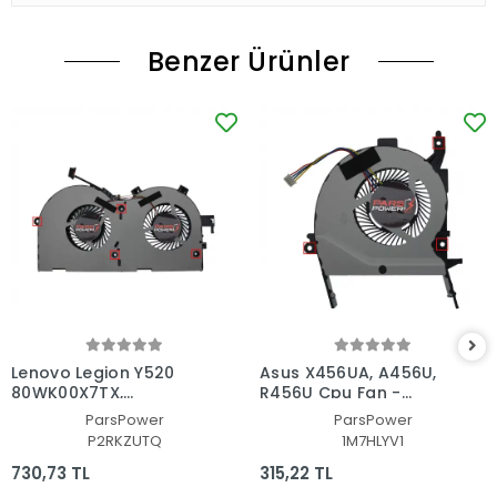
Benzer Ürünler
Lenovo Legion Y520
Asus X456UA, A456U,
80WK00X7TX,
R456U Cpu Fan -
80WK010YTX Cpu Fan -
İşlemci Fanı
ParsPower
ParsPower
İşlemci Fanı
P2RKZUTQ
1M7HLYV1
730,73 TL
315,22 TL