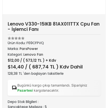
Lenovo V330-15IKB 81AX011TTX Cpu Fan
- İşlemci Fanı
Ürün Kodu:
F69CFPVQ
Marka:
ParsPower
Kategori:
Lenovo Fan
$12,00
/ ( 573,12 TL ) + Kdv
$14,40
/ ( 687,74 TL ) Kdv Dahil
128,38 TL 'den başlayan taksitlerle
Bugünkü kargo çıkışı tamamlandı. Siparişiniz
Pazartesi
kargolanacaktır.
Depo Stok Bilgileri :
Sancaktepe Mağaza : 5