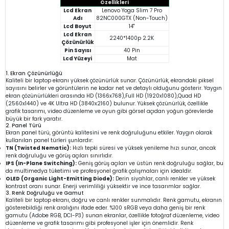
Özellikleri
Lcd Ekran
Lenovo Yoga Slim 7 Pro
Adı
82NC000GTX (Non-Touch)
Lcd Boyut
14"
Lcd Ekran
2240*1400p 2.2K
Çözünürlük
Pin Sayısı
40 Pin
Lcd Yüzeyi
Mat
1. Ekran Çözünürlüğü
Kaliteli bir laptop ekranı yüksek çözünürlük sunar. Çözünürlük, ekrandaki piksel
sayısını belirler ve görüntülerin ne kadar net ve detaylı olduğunu gösterir. Yaygın
ekran çözünürlükleri arasında HD (1366x768),Full HD (1920x1080),Quad HD
(2560x1440) ve 4K Ultra HD (3840x2160) bulunur. Yüksek çözünürlük, özellikle
grafik tasarımı, video düzenleme ve oyun gibi görsel açıdan yoğun görevlerde
büyük bir fark yaratır.
2. Panel Türü
Ekran panel türü, görüntü kalitesini ve renk doğruluğunu etkiler. Yaygın olarak
kullanılan panel türleri şunlardır:
TN (Twisted Nematic):
Hızlı tepki süresi ve yüksek yenileme hızı sunar, ancak
renk doğruluğu ve görüş açıları sınırlıdır.
IPS (In-Plane Switching):
Geniş görüş açıları ve üstün renk doğruluğu sağlar, bu
da multimedya tüketimi ve profesyonel grafik çalışmaları için idealdir.
OLED (Organic Light-Emitting Diode):
Derin siyahlar, canlı renkler ve yüksek
kontrast oranı sunar. Enerji verimliliği yüksektir ve ince tasarımlar sağlar.
3. Renk Doğruluğu ve Gamut
Kaliteli bir laptop ekranı, doğru ve canlı renkler sunmalıdır. Renk gamutu, ekranın
gösterebildiği renk aralığını ifade eder. %100 sRGB veya daha geniş bir renk
gamutu (Adobe RGB, DCI-P3) sunan ekranlar, özellikle fotoğraf düzenleme, video
düzenleme ve grafik tasarımı gibi profesyonel işler için önemlidir. Renk