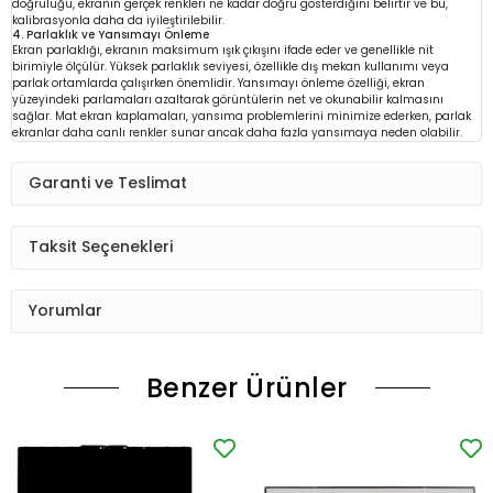
doğruluğu, ekranın gerçek renkleri ne kadar doğru gösterdiğini belirtir ve bu,
kalibrasyonla daha da iyileştirilebilir.
4. Parlaklık ve Yansımayı Önleme
Ekran parlaklığı, ekranın maksimum ışık çıkışını ifade eder ve genellikle nit
birimiyle ölçülür. Yüksek parlaklık seviyesi, özellikle dış mekan kullanımı veya
parlak ortamlarda çalışırken önemlidir. Yansımayı önleme özelliği, ekran
yüzeyindeki parlamaları azaltarak görüntülerin net ve okunabilir kalmasını
sağlar. Mat ekran kaplamaları, yansıma problemlerini minimize ederken, parlak
ekranlar daha canlı renkler sunar ancak daha fazla yansımaya neden olabilir.
Garanti ve Teslimat
Taksit Seçenekleri
Yorumlar
Benzer Ürünler