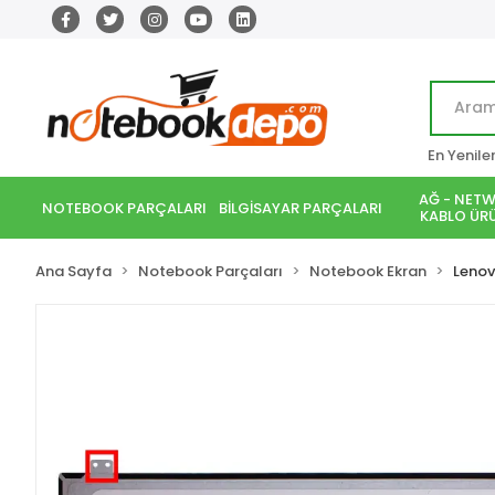
En Yenile
AĞ - NETW
NOTEBOOK PARÇALARI
BİLGİSAYAR PARÇALARI
KABLO ÜRÜ
Ana Sayfa
Notebook Parçaları
Notebook Ekran
Leno