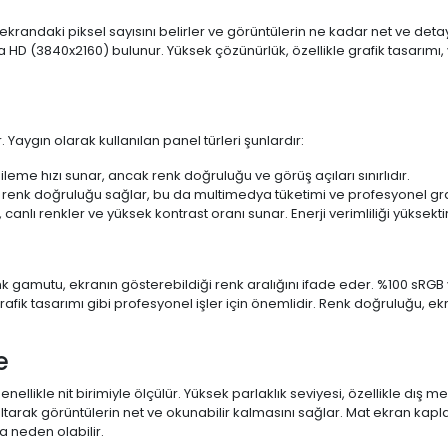
 ekrandaki piksel sayısını belirler ve görüntülerin ne kadar net ve det
a HD (3840x2160) bulunur. Yüksek çözünürlük, özellikle grafik tasarı
 Yaygın olarak kullanılan panel türleri şunlardır:
ileme hızı sunar, ancak renk doğruluğu ve görüş açıları sınırlıdır.
 renk doğruluğu sağlar, bu da multimedya tüketimi ve profesyonel grafi
 canlı renkler ve yüksek kontrast oranı sunar. Enerji verimliliği yüksekt
 Renk gamutu, ekranın gösterebildiği renk aralığını ifade eder. %100 
fik tasarımı gibi profesyonel işler için önemlidir. Renk doğruluğu, ekr
e
enellikle nit birimiyle ölçülür. Yüksek parlaklık seviyesi, özellikle dış
ltarak görüntülerin net ve okunabilir kalmasını sağlar. Mat ekran kap
 neden olabilir.