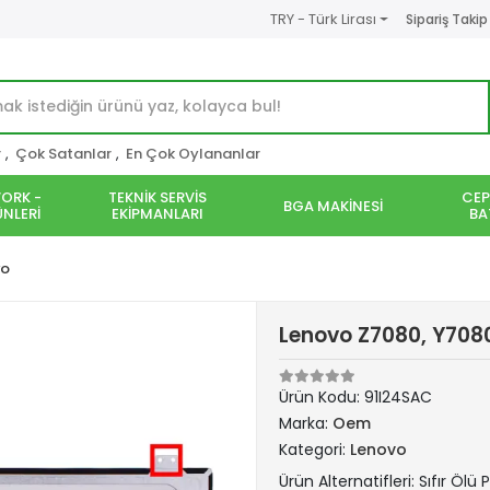
TRY - Türk Lirası
Sipariş Takip
r
,
Çok Satanlar
,
En Çok Oylananlar
ORK -
TEKNİK SERVİS
CEP
BGA MAKİNESİ
NLERİ
EKİPMANLARI
BA
vo
Lenovo Z7080, Y708
Ürün Kodu:
91I24SAC
Marka:
Oem
Kategori:
Lenovo
Ürün Alternatifleri: Sıfır Ölü P