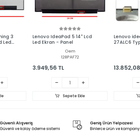
ing 3
Lenovo IdeaPad 5 14" Lcd
Lenovo ide
d Led
Led Ekran - Panel
27ALC6 Type
One, AIO P
Oem
128PAF72
3.949,56 TL
13.852,08
le
Sepete Ekle
Güvenli Alışveriş
Geniş Ürün Yelpazesi
Güvenli ve kolay ödeme sistemi
Binlerce ürün ve kampany