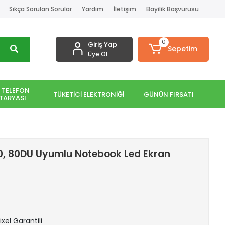
Sıkça Sorulan Sorular
Yardım
İletişim
Bayilik Başvurusu
0
Giriş Yap
Sepetim
Üye Ol
 TELEFON
TÜKETİCİ ELEKTRONİĞİ
GÜNÜN FIRSATI
TARYASI
0, 80DU Uyumlu Notebook Led Ekran
ixel Garantili