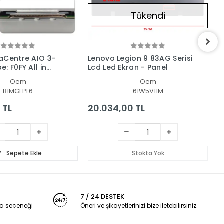
Tükendi
aCentre AIO 3-
Lenovo Legion 9 83AG Serisi
L
: F0FY All in
Lcd Led Ekran - Panel
T
c Ekran - Panel
L
Oem
Oem
B1MGFPL6
61W5V11M
 TL
20.034,00 TL
1
Sepete Ekle
Stokta Yok
7 / 24 DESTEK
a seçeneği
Öneri ve şikayetlerinizi bize iletebilirsiniz.