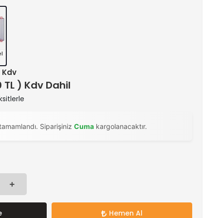
el
+ Kdv
0 TL ) Kdv Dahil
sitlerle
tamamlandı. Siparişiniz
Cuma
kargolanacaktır.
e
Hemen Al