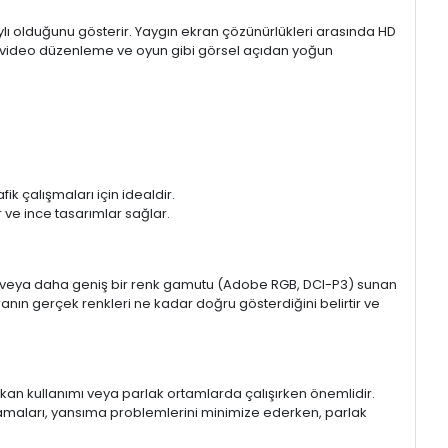
aylı olduğunu gösterir. Yaygın ekran çözünürlükleri arasında HD
mı, video düzenleme ve oyun gibi görsel açıdan yoğun
k çalışmaları için idealdir.
ir ve ince tasarımlar sağlar.
sRGB veya daha geniş bir renk gamutu (Adobe RGB, DCI-P3) sunan
anın gerçek renkleri ne kadar doğru gösterdiğini belirtir ve
 mekan kullanımı veya parlak ortamlarda çalışırken önemlidir.
lamaları, yansıma problemlerini minimize ederken, parlak