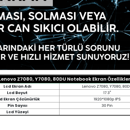
Lenovo Z7080, Y7080, 80DU Notebook Ekran Özellikler
Lcd Ekran Adı
Lenovo Z7080, Y7080, 80
Lcd Boyut
17.3"
d Ekran Çözünürlük
1920*1080p IPS
Pin Sayısı
30 Pin
Lcd Yüzeyi