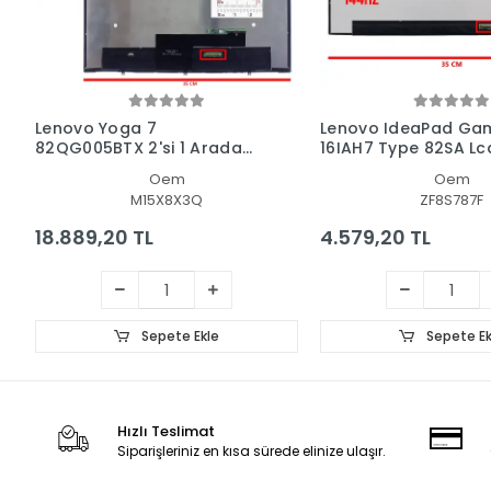
Lenovo Yoga 7
Lenovo IdeaPad Gam
82QG005BTX 2'si 1 Arada
16IAH7 Type 82SA Lc
Dokunmatik + Led Ekran
Ekran - Panel
Oem
Oem
Panel Set
M15X8X3Q
ZF8S787F
18.889,20 TL
4.579,20 TL
Sepete Ekle
Sepete Ek
Hızlı Teslimat
Siparişleriniz en kısa sürede elinize ulaşır.