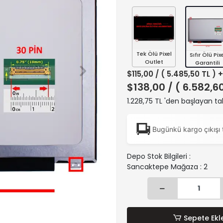
Tek Ölü Pixel
Sıfır Ölü Pix
Outlet
Garantili
$115,00
/ ( 5.485,50 TL ) 
$138,00
/ ( 6.582,6
1.228,75 TL 'den başlayan tak
Bugünkü kargo çıkışı 
Depo Stok Bilgileri :
Sancaktepe Mağaza : 2
Sepete Ekl