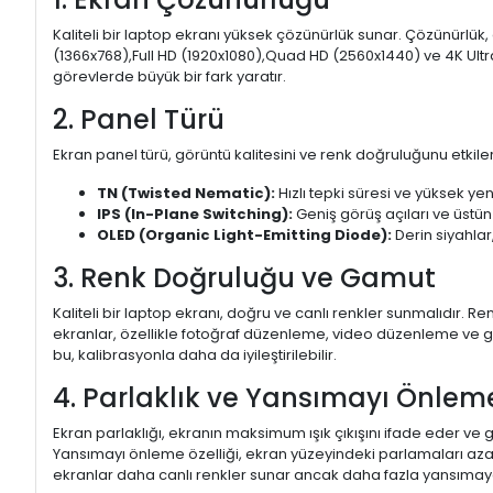
Kaliteli bir laptop ekranı yüksek çözünürlük sunar. Çözünürlük,
(1366x768),Full HD (1920x1080),Quad HD (2560x1440) ve 4K Ultr
görevlerde büyük bir fark yaratır.
2. Panel Türü
Ekran panel türü, görüntü kalitesini ve renk doğruluğunu etkiler.
TN (Twisted Nematic):
Hızlı tepki süresi ve yüksek yen
IPS (In-Plane Switching):
Geniş görüş açıları ve üstün
OLED (Organic Light-Emitting Diode):
Derin siyahlar,
3. Renk Doğruluğu ve Gamut
Kaliteli bir laptop ekranı, doğru ve canlı renkler sunmalıdır.
ekranlar, özellikle fotoğraf düzenleme, video düzenleme ve gra
bu, kalibrasyonla daha da iyileştirilebilir.
4. Parlaklık ve Yansımayı Önlem
Ekran parlaklığı, ekranın maksimum ışık çıkışını ifade eder ve g
Yansımayı önleme özelliği, ekran yüzeyindeki parlamaları aza
ekranlar daha canlı renkler sunar ancak daha fazla yansımaya