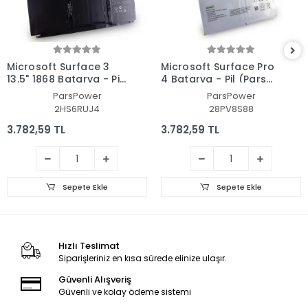
Microsoft Surface 3
Microsoft Surface Pro
13.5" 1868 Batarya - Pil
4 Batarya - Pil (Pars
(Pars Power)
Power)
ParsPower
ParsPower
2HS6RUJ4
28PV8S88
3.782,59 TL
3.782,59 TL
Sepete Ekle
Sepete Ekle
Hızlı Teslimat
Siparişleriniz en kısa sürede elinize ulaşır.
Güvenli Alışveriş
Güvenli ve kolay ödeme sistemi