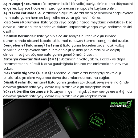
Aşırı Deşarj Koruması :
Bataryanın belirli bir voltaj seviyesinin altına düşmesini
engeller, böylece hücrelerin zarar görmesini ve kapasite kaybını önler.
Aşırı Akım Koruması ⚠️
Bataryadan aşırı miktarda akım çekilmesini engelleyerek
hem bataryanın hem de bağlı cihazın zarar görmesini önler.
Kısa Devre Koruması :
Bataryada veya bağlı cihazda meydana gelebilecek kısa
devre durumlarını tespit eder ve sistemi kapatarak yangın veya patlama riskini
azaltır.
Sıcaklık Koruması :
Bataryanın sıcaklık seviyesini izler ve aşırı ısınma
durumlarında sistemi kapatarak termal runaway (termal kaçış) riskini azaltır.
Dengeleme (Balancing) Sistemi ⚖️
Bataryanın hücreleri arasındaki voltaj
farklarını dengeleyerek tüm hücrelerin eşit şekilde şarj olmasını ve deşarj
olmasını sağlar, böylece bataryanın genel ömrünü uzatır.
Batarya Yönetim Sistemi (BMS) :
Bataryanın voltaj, akım, sıcaklık ve diğer
parametrelerini sürekli izler ve gerektiğinde koruma mekanizmalarını devreye
sokar.
Elektronik Sigorta (e-Fuse) :
Anormal durumlarda bataryayı devre dışı
bırakarak aşırı akım veya kısa devre durumlarında koruma sağlar.
Düşük Gerilim Koruması ⬇️
Bataryanın gerilimi çok düşük seviyelere indiğinde
devreye girerek bataryayı devre dışı bırakır ve aşırı deşarjdan korur.
Yüksek Gerilim Koruması ⬆️
Bataryanın gerilimi çok yüksek seviyelere çıktığında
devreye girerek bataryayı devre dışı bırakır ve aşırı şarjdan korur