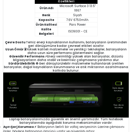
Özellikleri
Microsoft Surface 3 13.5"
Ürün Adı
1867
Renk
Siyah
Kapasite
7.6V 6750mAh.
Ürün Kalitesi
Pars Power
Kalite
ISO9001 - CE
Belgeleri
Çevre Dostu
Temiz enerji kaynaklarının kullanımı, bataryaların üretiminden
geri dönüşümüne kadar çevresel etkileri azaltır.
Uzun Ömür ⏳
Yüksek kaliteli malzemeler ve yenilikçi teknolojiler, bataryaların
daha uzun süre performans göstermesini sağlar.
Güvenilir Performans ⚡
Enerji verimliliği yüksek olan bataryalar, dizüstü
bilgisayarların daha stabil ve kesintisiz çalışmasına yardımcı olur.
Sürdürülebilirlik ♻️
Geri dönüştürülebilir malzemeler kullanılarak üretilen
bataryalar, doğal kaynakların korunmasına ve atık miktarının azaltılmasına
katkıda bulunur.
Laptop bataryalarımızda güvenlik en önemli şartımızdır. Tüm Notebook
bataryalarında aşağıdaki koruma mekanizmaları vardır:
Aşırı Şarj Koruması ⚡
Bataryanın belirli bir voltaj seviyesinin üzerine çıkmasını
önler, böylece bataryanın ömrünü uzatır ve güvenliği artırır.