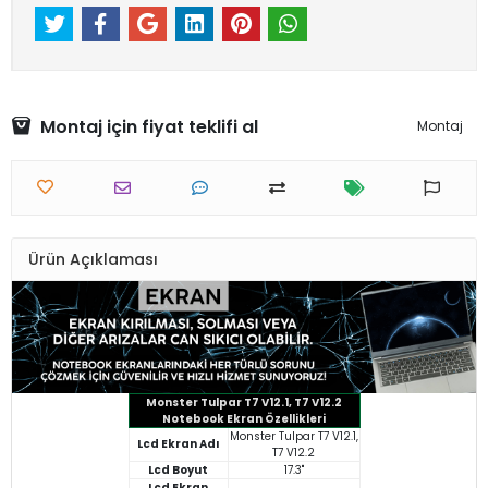
Montaj için fiyat teklifi al
Montaj
Ürün Açıklaması
Monster Tulpar T7 V12.1, T7 V12.2
Notebook Ekran Özellikleri
Monster Tulpar T7 V12.1,
Lcd Ekran Adı
T7 V12.2
Lcd Boyut
17.3"
Lcd Ekran