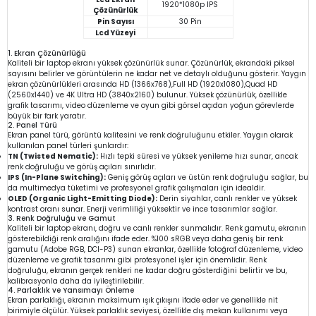
1920*1080p IPS
Çözünürlük
Pin Sayısı
30 Pin
Lcd Yüzeyi
1. Ekran Çözünürlüğü
Kaliteli bir laptop ekranı yüksek çözünürlük sunar. Çözünürlük, ekrandaki piksel
sayısını belirler ve görüntülerin ne kadar net ve detaylı olduğunu gösterir. Yaygın
ekran çözünürlükleri arasında HD (1366x768),Full HD (1920x1080),Quad HD
(2560x1440) ve 4K Ultra HD (3840x2160) bulunur. Yüksek çözünürlük, özellikle
grafik tasarımı, video düzenleme ve oyun gibi görsel açıdan yoğun görevlerde
büyük bir fark yaratır.
2. Panel Türü
Ekran panel türü, görüntü kalitesini ve renk doğruluğunu etkiler. Yaygın olarak
kullanılan panel türleri şunlardır:
TN (Twisted Nematic):
Hızlı tepki süresi ve yüksek yenileme hızı sunar, ancak
renk doğruluğu ve görüş açıları sınırlıdır.
IPS (In-Plane Switching):
Geniş görüş açıları ve üstün renk doğruluğu sağlar, bu
da multimedya tüketimi ve profesyonel grafik çalışmaları için idealdir.
OLED (Organic Light-Emitting Diode):
Derin siyahlar, canlı renkler ve yüksek
kontrast oranı sunar. Enerji verimliliği yüksektir ve ince tasarımlar sağlar.
3. Renk Doğruluğu ve Gamut
Kaliteli bir laptop ekranı, doğru ve canlı renkler sunmalıdır. Renk gamutu, ekranın
gösterebildiği renk aralığını ifade eder. %100 sRGB veya daha geniş bir renk
gamutu (Adobe RGB, DCI-P3) sunan ekranlar, özellikle fotoğraf düzenleme, video
düzenleme ve grafik tasarımı gibi profesyonel işler için önemlidir. Renk
doğruluğu, ekranın gerçek renkleri ne kadar doğru gösterdiğini belirtir ve bu,
kalibrasyonla daha da iyileştirilebilir.
4. Parlaklık ve Yansımayı Önleme
Ekran parlaklığı, ekranın maksimum ışık çıkışını ifade eder ve genellikle nit
birimiyle ölçülür. Yüksek parlaklık seviyesi, özellikle dış mekan kullanımı veya