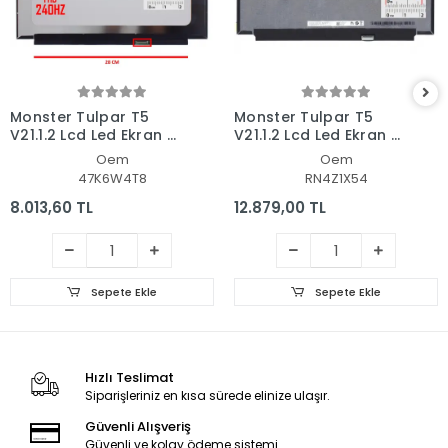
Monster Tulpar T5
Monster Tulpar T5
V21.1.2 Lcd Led Ekran -
V21.1.2 Lcd Led Ekran -
Panel
Panel
Oem
Oem
47K6W4T8
RN4Z1X54
8.013,60 TL
12.879,00 TL
Sepete Ekle
Sepete Ekle
Hızlı Teslimat
Siparişleriniz en kısa sürede elinize ulaşır.
Güvenli Alışveriş
Güvenli ve kolay ödeme sistemi