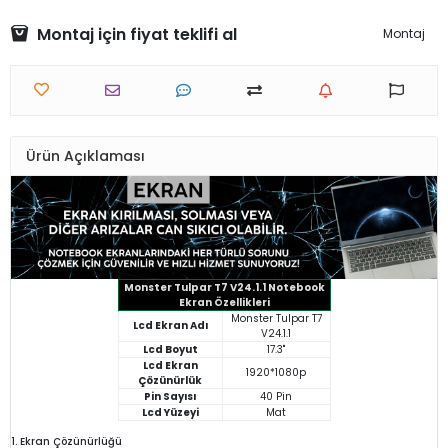
Montaj için fiyat teklifi al
Montaj
Ürün Açıklaması
Monster Tulpar T7 V24.1.1 Notebook
Ekran Özellikleri
Monster Tulpar T7
Lcd Ekran Adı
V24.1.1
Lcd Boyut
17.3"
Lcd Ekran
1920*1080p
Çözünürlük
Pin Sayısı
40 Pin
Lcd Yüzeyi
Mat
1. Ekran Çözünürlüğü