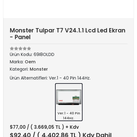
Monster Tulpar T7 V24.1.1 Lcd Led Ekran
- Panel
Ürün Kodu:
69I8OLDD
Marka:
Oem
Kategori:
Monster
Ürün Alternatifleri: Ver.1 - 40 Pin 144Hz.
Ver.1 - 40 Pin
144Hz.
$77,00
/ ( 3.669,05 TL ) + Kdv
$92,40
/ ( 4.402,86 TL ) Kdv Dahil