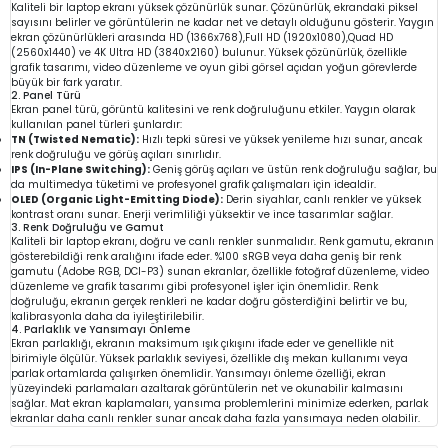
Kaliteli bir laptop ekranı yüksek çözünürlük sunar. Çözünürlük, ekrandaki piksel
sayısını belirler ve görüntülerin ne kadar net ve detaylı olduğunu gösterir. Yaygın
ekran çözünürlükleri arasında HD (1366x768),Full HD (1920x1080),Quad HD
(2560x1440) ve 4K Ultra HD (3840x2160) bulunur. Yüksek çözünürlük, özellikle
grafik tasarımı, video düzenleme ve oyun gibi görsel açıdan yoğun görevlerde
büyük bir fark yaratır.
2. Panel Türü
Ekran panel türü, görüntü kalitesini ve renk doğruluğunu etkiler. Yaygın olarak
kullanılan panel türleri şunlardır:
TN (Twisted Nematic):
Hızlı tepki süresi ve yüksek yenileme hızı sunar, ancak
renk doğruluğu ve görüş açıları sınırlıdır.
IPS (In-Plane Switching):
Geniş görüş açıları ve üstün renk doğruluğu sağlar, bu
da multimedya tüketimi ve profesyonel grafik çalışmaları için idealdir.
OLED (Organic Light-Emitting Diode):
Derin siyahlar, canlı renkler ve yüksek
kontrast oranı sunar. Enerji verimliliği yüksektir ve ince tasarımlar sağlar.
3. Renk Doğruluğu ve Gamut
Kaliteli bir laptop ekranı, doğru ve canlı renkler sunmalıdır. Renk gamutu, ekranın
gösterebildiği renk aralığını ifade eder. %100 sRGB veya daha geniş bir renk
gamutu (Adobe RGB, DCI-P3) sunan ekranlar, özellikle fotoğraf düzenleme, video
düzenleme ve grafik tasarımı gibi profesyonel işler için önemlidir. Renk
doğruluğu, ekranın gerçek renkleri ne kadar doğru gösterdiğini belirtir ve bu,
kalibrasyonla daha da iyileştirilebilir.
4. Parlaklık ve Yansımayı Önleme
Ekran parlaklığı, ekranın maksimum ışık çıkışını ifade eder ve genellikle nit
birimiyle ölçülür. Yüksek parlaklık seviyesi, özellikle dış mekan kullanımı veya
parlak ortamlarda çalışırken önemlidir. Yansımayı önleme özelliği, ekran
yüzeyindeki parlamaları azaltarak görüntülerin net ve okunabilir kalmasını
sağlar. Mat ekran kaplamaları, yansıma problemlerini minimize ederken, parlak
ekranlar daha canlı renkler sunar ancak daha fazla yansımaya neden olabilir.