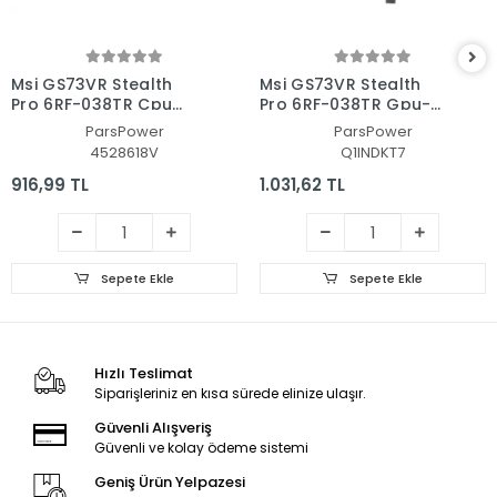
Msi GS73VR Stealth
Msi GS73VR Stealth
Pro 6RF-038TR Cpu
Pro 6RF-038TR Gpu-
Fan - İşlemci Fanı
Vga Fan - Ekran Kartı
ParsPower
ParsPower
Fanı
4528618V
Q1INDKT7
916,99 TL
1.031,62 TL
Sepete Ekle
Sepete Ekle
Hızlı Teslimat
Siparişleriniz en kısa sürede elinize ulaşır.
Güvenli Alışveriş
Güvenli ve kolay ödeme sistemi
Geniş Ürün Yelpazesi