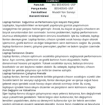
Özellikleri
Fanı Adı
Msi BS5405HS-U5P
Parça Kodu
BS5405HS-U5P
Fan Kalitesi
Muadil Yan Sanayi
Garanti Süresi
6 Ay
Laptop Fanları: Soğutma ve Performans İçin Hayati Parçalar
Laptoplar, taşınabilirlikleri ve kompakt yapılarıyla günlük yaşamımızın
vazgeçilmez bir parçası haline gelmiştir. Ancak, bu küçük ve güçlü cihazların en
büyük sorunlarından biri ısınmadır. Isınma problemleri, laptop performansını
olumsuz etkileyebilir ve bileşenlerin ömrünü kısaltabilir. İşte bu noktada, laptop
fanları devreye girer. Laptop fanları, cihazın içindeki sıcak havayı dışarı atarak
işlemcinin, grafik kartının ve diğer bileşenlerin serin kalmasını sağlar. Bu yazıda,
laptop fanlarının önemi, çalışma prensipleri, çeşitleri ve bakım ipuçları üzerinde
duracağız.
Laptop Fanlarının Önemi
Laptop fanları, cihazın optimum sıcaklıkta çalışmasını sağlayarak performansını
korur. Aşırı ısınma, işlemcinin ve grafik kartının hızını düşürebilir, hatta
donanımsal hasara yol açabilir. Yüksek sıcaklıklar ayrıca, batarya ömrünü
kısaltabilir ve veri kaybına neden olabilir. Bu sebeple, laptop fanları, cihazın
sağlıklı bir şekilde çalışması için kritik bir öneme sahiptir.
Laptop Fanlarının Çalışma Prensibi
Laptop fanları, termal sensörlerle birlikte çalışarak cihazın sıcaklığını sürekli izler.
Sıcaklık belirli bir seviyeyi aştığında, fanlar devreye girer ve içeriye soğuk hava
çekerek veya içerideki sıcak havayı dışarı atarak ısınmayı önler. Bu süreç,
laptopun içindeki hava akışını düzenler ve parçaların serin kalmasını sağlar.
Fan Değişimi ve Yükseltme
Eğer laptop fanınız düzgün çalışmıyorsa veya yetersiz kalıyorsa, fanı değiştirmek
veya yükseltmek gerekebilir. Teknik bilgisi olan kullanıcılar, fan değişimini
kendileri yapabilirken, daha az deneyimli kullanıcılar için bir teknik servisten
yardım almak en güvenli seçenek olacaktır. Ayrıca, fanın modeline ve boyutuna