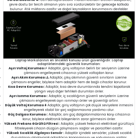
çevre dostu bir tercih olmanın yanı sıra sürdürülebilir bir geleceğe katkıda
bulunur. Atık miktarını azaltır ve doğal kaynakların korunmasını destekler.
Laptop Markalarının en öncelikli konusu ürün güvenliğidir. Laptop
adaptörlerindeki güvenlik korumaları:
Aşırı Voltaj Koruması ⚡
Adaptör, giriş voltajının belirli bir seviyenin üzerine
çıkmasını engelleyerek cihazınızı yüksek voltajdan korur.
Aşırı Akım Koruması ⚠️
Adaptör, çıkış akımının güvenli sınırların üzerine
çıkmasını engeller, böylece hem adaptör hem de bağlı cihazlar korunur.
Kısa Devre Koruması :
Adaptör, kısa devre durumlarında kendini kapatarak
yangın veya diğer tehlikeli durumları önler.
Aşırı Isınma Koruması :
Adaptör, iç sıcaklığının güvenli seviyelerin üzerine
çıkmasını engelleyerek aşırı ısınmayı önler ve güvenliği artırır.
Düşük Voltaj Koruması ⬇️
Adaptör, giriş voltajının çok düşük seviyelere inmesini
engelleyerek stabil bir şarj sağlanmasına yardımcı olur.
Güç Dalgası Koruması :
Adaptör, ani güç dalgalanmalarına karşı cihazınızı
korur, böylece elektronik bileşenlerin zarar görmesini önler.
Yüksek Frekans Gürültü Filtresi :
Adaptör, yüksek frekanslı elektriksel gürültüyü
filtreleyerek cihazın düzgün çalışmasını sağlar ve parazitleri azaltır.
Yüksek Sıcaklık Algılayıcı Sensör :
Adaptör içindeki sensörler, yüksek sıcaklık
durumlarını algılayarak adaptörün kapanmasını ve soğumasını sağlar.