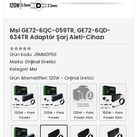
Msi GE72-6QC-059TR, GE72-6QD-
634TR Adaptör Şarj Aleti-Cihazı
Ürün Kodu:
J9MMZP5G
Marka:
Orijinal Üretici
Kategori:
Msi
Ürün Alternatifleri: 120W - Orijinal Üretici
120W - Pars
120W - Pars
120W - Pars
150W - Pars
Power
Power
Power Slim
Power Slim