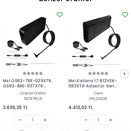
Msi GS63-7RE-029XTR,
Msi Katana 17 B12VEK-
GS63-8RE-037XTR
083XTR Adaptör Şarj
Adaptör Şarj Aleti-
Aleti-Cihazı
Orijinal Üretici
Oem
Cihazı
7RZ87RC6
PKL2S83R
2.636,35 TL
4.413,02 TL