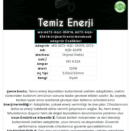
MSI GE72-6QC-059TR, GE72-6QD-
634TR Orijinal Üretici Notebook
Adaptör Özellikleri
Adaptör
MSI GE72-6QC-059TR, GE72-
Adı
6QD-634TR
Markası
Orijinal Üretici
Volt /
19V 6.32A
Amper
Watt
120W
Uç Tipi
5.50x2.50mm
Rengi
Siyah
Çevre Dostu :
Temiz enerji kaynakları kullanılarak üretilen adaptörleri, üretim
sürecinden kullanım ömrünün sonuna kadar çevresel etkileri azaltır. Bu sayede,
karbon ayak izinizi azaltarak çevreye olan katkınızı artırabilirsiniz.
Enerji Verimliliği ⚡:
Adaptörler, yüksek enerji verimliliği ile öne çıkar. Cihazlarınızın
daha az enerji tüketerek daha verimli çalışmasını sağlar. Bu, hem enerji
faturalarınızı düşürür hem de doğal kaynakların korunmasına yardımcı olur.
Uzun Ömürlü ve Güvenilir ⏳:
Yüksek kaliteli malzemeler ve ileri teknoloji
kullanılarak üretilen adaptörler, uzun ömürlü ve dayanıklıdır. Güvenilir
performansı sayesinde cihazlarınızı güvenle şarj edebilirsiniz.
Sürdürülebilirlik ♻️:
Geri dönüştürülebilir malzemelerden üretilen adaptörler,