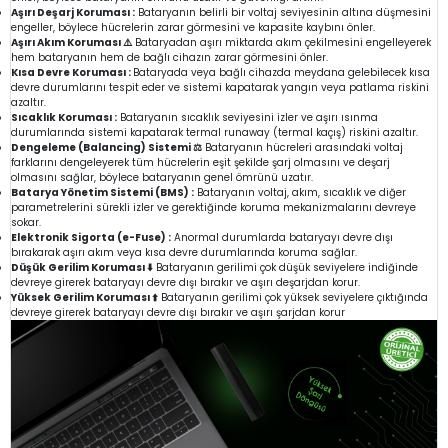
Aşırı Deşarj Koruması :
Bataryanın belirli bir voltaj seviyesinin altına düşmesini
engeller, böylece hücrelerin zarar görmesini ve kapasite kaybını önler.
Aşırı Akım Koruması ⚠️
Bataryadan aşırı miktarda akım çekilmesini engelleyerek
hem bataryanın hem de bağlı cihazın zarar görmesini önler.
Kısa Devre Koruması :
Bataryada veya bağlı cihazda meydana gelebilecek kısa
devre durumlarını tespit eder ve sistemi kapatarak yangın veya patlama riskini
azaltır.
Sıcaklık Koruması :
Bataryanın sıcaklık seviyesini izler ve aşırı ısınma
durumlarında sistemi kapatarak termal runaway (termal kaçış) riskini azaltır.
Dengeleme (Balancing) Sistemi ⚖️
Bataryanın hücreleri arasındaki voltaj
farklarını dengeleyerek tüm hücrelerin eşit şekilde şarj olmasını ve deşarj
olmasını sağlar, böylece bataryanın genel ömrünü uzatır.
Batarya Yönetim Sistemi (BMS) :
Bataryanın voltaj, akım, sıcaklık ve diğer
parametrelerini sürekli izler ve gerektiğinde koruma mekanizmalarını devreye
sokar.
Elektronik Sigorta (e-Fuse) :
Anormal durumlarda bataryayı devre dışı
bırakarak aşırı akım veya kısa devre durumlarında koruma sağlar.
Düşük Gerilim Koruması ⬇️
Bataryanın gerilimi çok düşük seviyelere indiğinde
devreye girerek bataryayı devre dışı bırakır ve aşırı deşarjdan korur.
Yüksek Gerilim Koruması ⬆️
Bataryanın gerilimi çok yüksek seviyelere çıktığında
devreye girerek bataryayı devre dışı bırakır ve aşırı şarjdan korur