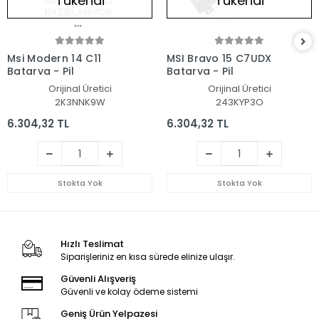
Tükendi
Tükendi
Msi Modern 14 C11
MSI Bravo 15 C7UDX
Batarya - Pil
Batarya - Pil
Orijinal Üretici
Orijinal Üretici
2K3NNK9W
243KYP3O
6.304,32 TL
6.304,32 TL
Stokta Yok
Stokta Yok
Hızlı Teslimat
Siparişleriniz en kısa sürede elinize ulaşır.
Güvenli Alışveriş
Güvenli ve kolay ödeme sistemi
Geniş Ürün Yelpazesi