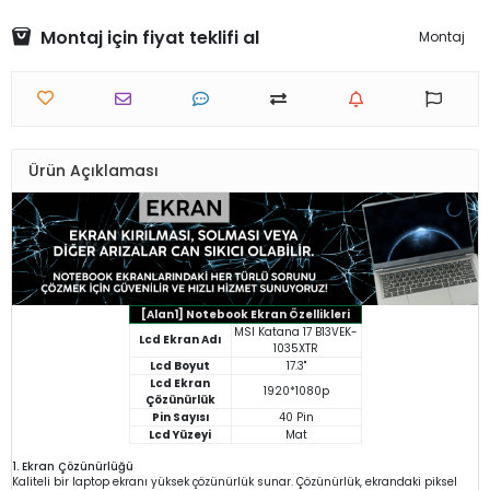
Montaj için fiyat teklifi al
Montaj
Ürün Açıklaması
[Alan1] Notebook Ekran Özellikleri
MSI Katana 17 B13VEK-
Lcd Ekran Adı
1035XTR
Lcd Boyut
17.3"
Lcd Ekran
1920*1080p
Çözünürlük
Pin Sayısı
40 Pin
Lcd Yüzeyi
Mat
1. Ekran Çözünürlüğü
Kaliteli bir laptop ekranı yüksek çözünürlük sunar. Çözünürlük, ekrandaki piksel