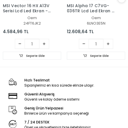
MSI Vector 16 HX A13V
MSI Alpha 17 C7VG-
Serisi Lcd Led Ekran -
036TR Lcd Led Ekran -
Panel
Panel
Oem
Oem
24FT6JK2
6LNO3E5N
4.584,96 TL
12.608,64 TL
Sepete Ekle
Sepete Ekle
Hızlı Teslimat
Siparişleriniz en kısa sürede elinize ulaşır.
Güvenli Alışveriş
Güvenli ve kolay ödeme sistemi
Geniş Ürün Yelpazesi
Binlerce ürün ve kampanya seçeneği
7 / 24 DESTEK
Öneri ve şikayetlerinizi bize iletebilirsiniz.