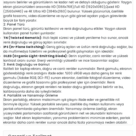
sayısını belirler ve görüntülerin ne kadar net ve detaylı olduğunu gösterir. Yaygın
ekran çözünürlükleri arasında HD (1366x768),Full HD (1920x1080),Quad HD
(2560x1440) ve 4K Ultra HD (3840x2160) bulunur. Yüksek çözünürlük, özellikle
grafik tasarımı, video düzenleme ve oyun gibi görsel açıdan yoğun görevlerde
büyük bir fark yaratır.
2. Panel Türü
Ekran panel türü, görüntü kalitesini ve renk doğruluğunu etkiler. Yaygın olarak
kullanılan panel türleri şunlardır:
TN (Twisted Nematic):
Hızlı tepki süresi ve yüksek yenileme hızı sunar, ancak
renk doğruluğu ve görüş açıları sınırlıdır.
IPS (In-Plane Switching):
Geniş görüş açıları ve üstün renk doğruluğu sağlar, bu
da multimedya tüketimi ve profesyonel grafik çalışmaları için idealdir.
OLED (Organic Light-Emitting Diode):
Derin siyahlar, canlı renkler ve yüksek
kontrast oranı sunar. Enerji verimliliği yüksektir ve ince tasarımlar sağlar.
3. Renk Doğruluğu ve Gamut
Kaliteli bir laptop ekranı, doğru ve canlı renkler sunmalıdır. Renk gamutu, ekranın
gösterebildiği renk aralığını ifade eder. %100 sRGB veya daha geniş bir renk
gamutu (Adobe RGB, DCI-P3) sunan ekranlar, özellikle fotoğraf düzenleme, video
düzenleme ve grafik tasarımı gibi profesyonel işler için önemlidir. Renk
doğruluğu, ekranın gerçek renkleri ne kadar doğru gösterdiğini belirtir ve bu,
kalibrasyonla daha da iyileştirilebilir.
4. Parlaklık ve Yansımayı Önleme
Ekran parlaklığı, ekranın maksimum ışık çıkışını ifade eder ve genellikle nit
birimiyle ölçülür. Yüksek parlaklık seviyesi, özellikle dış mekan kullanımı veya
parlak ortamlarda çalışırken önemlidir. Yansımayı önleme özelliği, ekran
yüzeyindeki parlamaları azaltarak görüntülerin net ve okunabilir kalmasını
sağlar. Mat ekran kaplamaları, yansıma problemlerini minimize ederken, parlak
ekranlar daha canlı renkler sunar ancak daha fazla yansımaya neden olabilir.