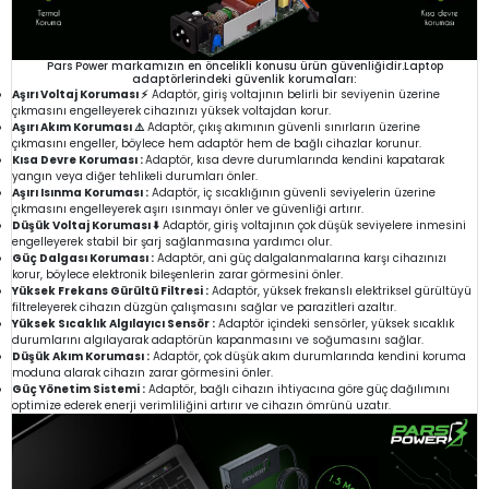
Pars Power markamızın en öncelikli konusu ürün güvenliğidir.Laptop
adaptörlerindeki güvenlik korumaları:
Aşırı Voltaj Koruması ⚡
Adaptör, giriş voltajının belirli bir seviyenin üzerine
çıkmasını engelleyerek cihazınızı yüksek voltajdan korur.
Aşırı Akım Koruması ⚠️
Adaptör, çıkış akımının güvenli sınırların üzerine
çıkmasını engeller, böylece hem adaptör hem de bağlı cihazlar korunur.
Kısa Devre Koruması :
Adaptör, kısa devre durumlarında kendini kapatarak
yangın veya diğer tehlikeli durumları önler.
Aşırı Isınma Koruması :
Adaptör, iç sıcaklığının güvenli seviyelerin üzerine
çıkmasını engelleyerek aşırı ısınmayı önler ve güvenliği artırır.
Düşük Voltaj Koruması ⬇️
Adaptör, giriş voltajının çok düşük seviyelere inmesini
engelleyerek stabil bir şarj sağlanmasına yardımcı olur.
Güç Dalgası Koruması :
Adaptör, ani güç dalgalanmalarına karşı cihazınızı
korur, böylece elektronik bileşenlerin zarar görmesini önler.
Yüksek Frekans Gürültü Filtresi :
Adaptör, yüksek frekanslı elektriksel gürültüyü
filtreleyerek cihazın düzgün çalışmasını sağlar ve parazitleri azaltır.
Yüksek Sıcaklık Algılayıcı Sensör :
Adaptör içindeki sensörler, yüksek sıcaklık
durumlarını algılayarak adaptörün kapanmasını ve soğumasını sağlar.
Düşük Akım Koruması :
Adaptör, çok düşük akım durumlarında kendini koruma
moduna alarak cihazın zarar görmesini önler.
Güç Yönetim Sistemi :
Adaptör, bağlı cihazın ihtiyacına göre güç dağılımını
optimize ederek enerji verimliliğini artırır ve cihazın ömrünü uzatır.