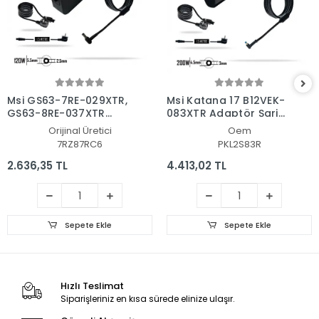
Msi GS63-7RE-029XTR,
Msi Katana 17 B12VEK-
GS63-8RE-037XTR
083XTR Adaptör Şarj
Adaptör Şarj Aleti-
Aleti-Cihazı
Orijinal Üretici
Oem
Cihazı
7RZ87RC6
PKL2S83R
2.636,35 TL
4.413,02 TL
Sepete Ekle
Sepete Ekle
Hızlı Teslimat
Siparişleriniz en kısa sürede elinize ulaşır.