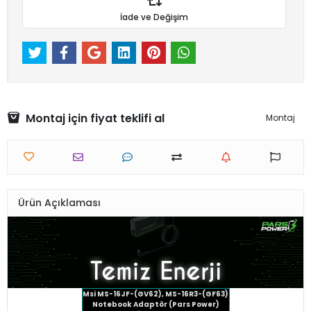
İade ve Değişim
Montaj için fiyat teklifi al
Montaj
Ürün Açıklaması
Msi MS-16JF-(GV62), MS-16R3-(GF63)
Notebook Adaptör (Pars Power)