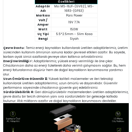
Özellikleri
Adaptör
Msi MS-16JF-(GV62), MS-
Adı
16R3-(GF63)
Markası
Pars Power
Volt /
19V 7.7A
Amper
Watt
150W
Uç Tipi
5.5*2.5mm - Slim Kasa
Rengi
Siyah
Çevre Dostu :
Temiz enerji kaynakları kullanılarak üretilen adaptörlerimiz, üretim
sürecinden kullanım ömrünün sonuna kadar çevresel etkileri azaltır. Bu sayede,
karbon ayak izinizi azaltarak çevreye olan katkınızı artırabilirsiniz.
Enerji Verimliliği ⚡:
Adaptörlerimiz, yüksek enerji verimliliği ile öne çıkar.
Cihazlarınızın daha az enerji tüketerek daha verimli çalışmasını sağlar. Bu, hem
enerji faturalarınızı düşürür hem de doğal kaynakların korunmasına yardımcı
olur.
Uzun Ömürlü ve Güvenilir ⏳:
Yüksek kaliteli malzemeler ve ileri teknoloji
kullanılarak üretilen adaptörlerimiz, uzun ömürlü ve dayanıklıdır. Güvenilir
performansı sayesinde cihazlarınızı güvenle şarj edebilirsiniz.
Sürdürülebilirlik ♻️:
Geri dönüştürülebilir malzemelerden üretilen adaptörlerimiz,
çevre dostu bir tercih olmanın yanı sıra sürdürülebilir bir geleceğe katkıda
bulunur. Atık miktarını azaltır ve doğal kaynakların korunmasını destekler.