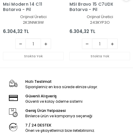
Msi Modern 14 C11
MSI Bravo 15 C7UDX
Batarya - Pil
Batarya - Pil
Orijinal Üretici
Orijinal Üretici
2K3NNK9W
243KYP3O
6.304,32 TL
6.304,32 TL
Stokta Yok
Stokta Yok
Hızlı Teslimat
Siparişleriniz en kısa sürede elinize ulaşır.
Güvenli Alışveriş
Güvenli ve kolay ödeme sistemi
Geniş Ürün Yelpazesi
Binlerce ürün ve kampanya seçeneği
7 / 24 DESTEK
Öneri ve şikayetlerinizi bize iletebilirsiniz.