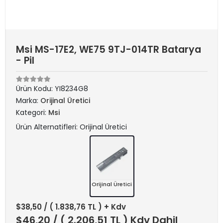
Msi MS-17E2, WE75 9TJ-014TR Batarya
- Pil
Ürün Kodu:
YI8234G8
Marka:
Orijinal Üretici
Kategori:
Msi
Ürün Alternatifleri: Orijinal Üretici
Orijinal Üretici
$38,50
/ ( 1.838,76 TL ) + Kdv
$46,20
/ ( 2.206,51 TL ) Kdv Dahil