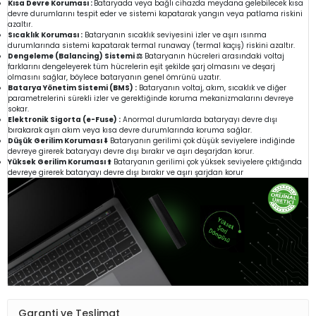
Kısa Devre Koruması :
Bataryada veya bağlı cihazda meydana gelebilecek kısa
devre durumlarını tespit eder ve sistemi kapatarak yangın veya patlama riskini
azaltır.
Sıcaklık Koruması :
Bataryanın sıcaklık seviyesini izler ve aşırı ısınma
durumlarında sistemi kapatarak termal runaway (termal kaçış) riskini azaltır.
Dengeleme (Balancing) Sistemi ⚖️
Bataryanın hücreleri arasındaki voltaj
farklarını dengeleyerek tüm hücrelerin eşit şekilde şarj olmasını ve deşarj
olmasını sağlar, böylece bataryanın genel ömrünü uzatır.
Batarya Yönetim Sistemi (BMS) :
Bataryanın voltaj, akım, sıcaklık ve diğer
parametrelerini sürekli izler ve gerektiğinde koruma mekanizmalarını devreye
sokar.
Elektronik Sigorta (e-Fuse) :
Anormal durumlarda bataryayı devre dışı
bırakarak aşırı akım veya kısa devre durumlarında koruma sağlar.
Düşük Gerilim Koruması ⬇️
Bataryanın gerilimi çok düşük seviyelere indiğinde
devreye girerek bataryayı devre dışı bırakır ve aşırı deşarjdan korur.
Yüksek Gerilim Koruması ⬆️
Bataryanın gerilimi çok yüksek seviyelere çıktığında
devreye girerek bataryayı devre dışı bırakır ve aşırı şarjdan korur
Garanti ve Teslimat