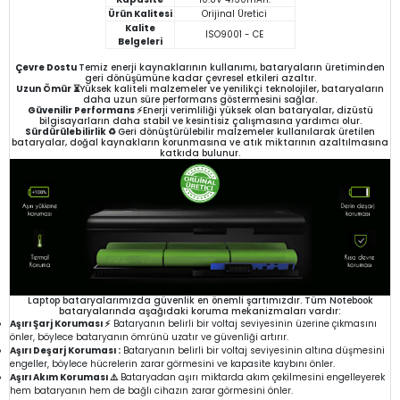
Ürün Kalitesi
Orijinal Üretici
Kalite
ISO9001 - CE
Belgeleri
Çevre Dostu
Temiz enerji kaynaklarının kullanımı, bataryaların üretiminden
geri dönüşümüne kadar çevresel etkileri azaltır.
Uzun Ömür ⏳
Yüksek kaliteli malzemeler ve yenilikçi teknolojiler, bataryaların
daha uzun süre performans göstermesini sağlar.
Güvenilir Performans ⚡
Enerji verimliliği yüksek olan bataryalar, dizüstü
bilgisayarların daha stabil ve kesintisiz çalışmasına yardımcı olur.
Sürdürülebilirlik ♻️
Geri dönüştürülebilir malzemeler kullanılarak üretilen
bataryalar, doğal kaynakların korunmasına ve atık miktarının azaltılmasına
katkıda bulunur.
Laptop bataryalarımızda güvenlik en önemli şartımızdır. Tüm Notebook
bataryalarında aşağıdaki koruma mekanizmaları vardır:
Aşırı Şarj Koruması ⚡
Bataryanın belirli bir voltaj seviyesinin üzerine çıkmasını
önler, böylece bataryanın ömrünü uzatır ve güvenliği artırır.
Aşırı Deşarj Koruması :
Bataryanın belirli bir voltaj seviyesinin altına düşmesini
engeller, böylece hücrelerin zarar görmesini ve kapasite kaybını önler.
Aşırı Akım Koruması ⚠️
Bataryadan aşırı miktarda akım çekilmesini engelleyerek
hem bataryanın hem de bağlı cihazın zarar görmesini önler.