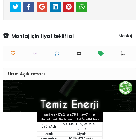
Montaj için fiyat teklifi al
Montaj
Ürün Açıklaması
Msi MS-17E2, WE75 9TJ-014TR
Notebook Batarya - Pil Özellikleri
Msi MS-17E2, WE75 9TJ-
Ürün Adı
014TR
Renk
Siyah
Kapasite
10.8V 4730mAh.