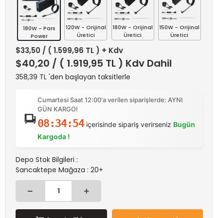
120W - Orijinal
180W - Orijinal
150W - Orijinal
180W - Pars
Üretici
Üretici
Üretici
Power
$33,50
/ ( 1.599,96 TL ) + Kdv
$40,20
/ ( 1.919,95 TL ) Kdv Dahil
358,39 TL 'den başlayan taksitlerle
Cumartesi Saat 12:00'a verilen siparişlerde: AYNI
GÜN KARGO!
08:34:54
içerisinde sipariş verirseniz
Bugün
Kargoda !
Depo Stok Bilgileri :
Sancaktepe Mağaza : 20+