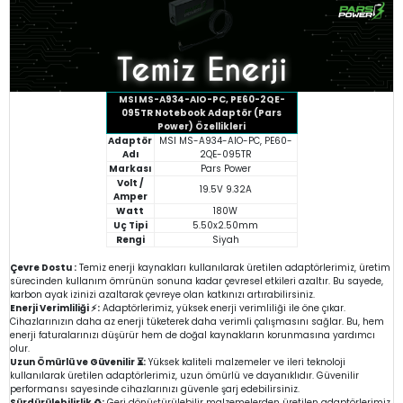
MSI MS-A934-AIO-PC, PE60-2QE-
095TR Notebook Adaptör (Pars
Power) Özellikleri
Adaptör
MSI MS-A934-AIO-PC, PE60-
Adı
2QE-095TR
Markası
Pars Power
Volt /
19.5V 9.32A
Amper
Watt
180W
Uç Tipi
5.50x2.50mm
Rengi
Siyah
Çevre Dostu :
Temiz enerji kaynakları kullanılarak üretilen adaptörlerimiz, üretim
sürecinden kullanım ömrünün sonuna kadar çevresel etkileri azaltır. Bu sayede,
karbon ayak izinizi azaltarak çevreye olan katkınızı artırabilirsiniz.
Enerji Verimliliği ⚡:
Adaptörlerimiz, yüksek enerji verimliliği ile öne çıkar.
Cihazlarınızın daha az enerji tüketerek daha verimli çalışmasını sağlar. Bu, hem
enerji faturalarınızı düşürür hem de doğal kaynakların korunmasına yardımcı
olur.
Uzun Ömürlü ve Güvenilir ⏳:
Yüksek kaliteli malzemeler ve ileri teknoloji
kullanılarak üretilen adaptörlerimiz, uzun ömürlü ve dayanıklıdır. Güvenilir
performansı sayesinde cihazlarınızı güvenle şarj edebilirsiniz.
Sürdürülebilirlik ♻️:
Geri dönüştürülebilir malzemelerden üretilen adaptörlerimiz,