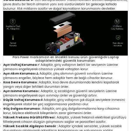
çevre dostu bir tercih olmanın yanı sıra sürdürülebilir bir geleceğe katkıda
bulunur. Atık miktarını azaltır ve doğal kaynakların korunmasını destekler.
Pars Power markamızın en öncelikli konusu ürün güvenliğidir.Laptop
adaptörlerindeki güvenlik korumaları:
Aşırı Voltaj Koruması ⚡
Adaptör, giriş voltajının belirli bir seviyenin üzerine
çıkmasını engelleyerek cihazınızı yüksek voltajdan korur.
Aşırı Akım Koruması ⚠️
Adaptör, çıkış akımının güvenli sınırların üzerine
çıkmasını engeller, böylece hem adaptör hem de bağlı cihazlar korunur.
Kısa Devre Koruması :
Adaptör, kısa devre durumlarında kendini kapatarak
yangın veya diğer tehlikeli durumları önler.
Aşırı Isınma Koruması :
Adaptör, iç sıcaklığının güvenli seviyelerin üzerine
çıkmasını engelleyerek aşırı ısınmayı önler ve güvenliği artırır.
Düşük Voltaj Koruması ⬇️
Adaptör, giriş voltajının çok düşük seviyelere inmesini
engelleyerek stabil bir şarj sağlanmasına yardımcı olur.
Güç Dalgası Koruması :
Adaptör, ani güç dalgalanmalarına karşı cihazınızı
korur, böylece elektronik bileşenlerin zarar görmesini önler.
Yüksek Frekans Gürültü Filtresi :
Adaptör, yüksek frekanslı elektriksel gürültüyü
filtreleyerek cihazın düzgün çalışmasını sağlar ve parazitleri azaltır.
Yüksek Sıcaklık Algılayıcı Sensör :
Adaptör içindeki sensörler, yüksek sıcaklık
durumlarını algılayarak adaptörün kapanmasını ve soğumasını sağlar.