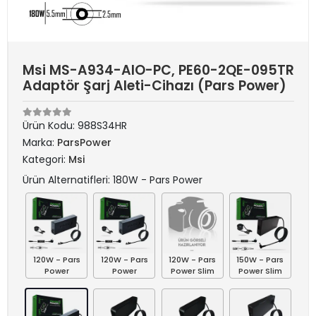
Msi MS-A934-AIO-PC, PE60-2QE-095TR
Adaptör Şarj Aleti-Cihazı (Pars Power)
Ürün Kodu:
988S34HR
Marka:
ParsPower
Kategori:
Msi
Ürün Alternatifleri: 180W - Pars Power
120W - Pars
120W - Pars
120W - Pars
150W - Pars
Power
Power
Power Slim
Power Slim