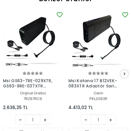
Msi GS63-7RE-029XTR,
Msi Katana 17 B12VEK-
GS63-8RE-037XTR
083XTR Adaptör Şarj
Adaptör Şarj Aleti-
Aleti-Cihazı
Orijinal Üretici
Oem
Cihazı
7RZ87RC6
PKL2S83R
2.636,35 TL
4.413,02 TL