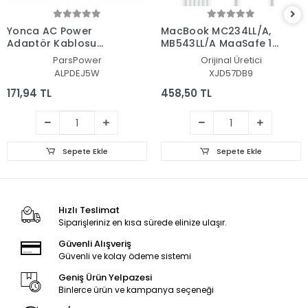
Yonca AC Power
MacBook MC234LL/A,
Adaptör Kablosu
MB543LL/A MagSafe 1 L
(Pars Power)
Tip Adaptör Kablosu
ParsPower
Orijinal Üretici
ALPDEJ5W
XJD57DB9
171,94 TL
458,50 TL
Sepete Ekle
Sepete Ekle
Hızlı Teslimat
Siparişleriniz en kısa sürede elinize ulaşır.
Güvenli Alışveriş
Güvenli ve kolay ödeme sistemi
Geniş Ürün Yelpazesi
Binlerce ürün ve kampanya seçeneği